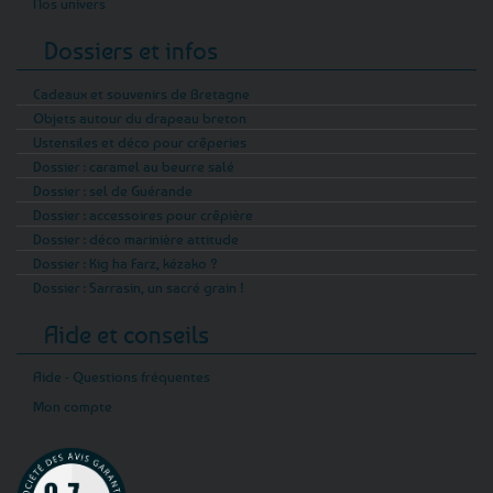
Nos univers
Dossiers et infos
Cadeaux et souvenirs de Bretagne
Objets autour du drapeau breton
Ustensiles et déco pour crêperies
Dossier : caramel au beurre salé
Dossier : sel de Guérande
Dossier : accessoires pour crêpière
Dossier : déco marinière attitude
Dossier : Kig ha Farz, kézako ?
Dossier : Sarrasin, un sacré grain !
Aide et conseils
Aide - Questions fréquentes
Mon compte