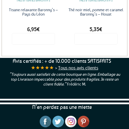
THÉS & TISANES BARONNY'S
THÉS & TISANES BARONNY'S
choisies
sur
Tisane relaxante Baronny’s –
Thé noir miel, pomme et caramel
la
Pays du Léon
Baronny’s – Houat
page
DÈS
DÈS
du
6,95
€
5,35
€
produit
Voir le produit
Voir le produit
Ce
Ce
produit
produit
a
a
Avis certifiés : + de 10.000 clients SATISFAITS
plusieurs
plusieurs
★★★★★
>
Tous nos avis clients
variations.
variations.
“Toujours aussi satisfait de cette boutique en ligne. Emballage au
Les
Les
top Livraison impeccable pour des produits fragiles. Je reste un
options
options
client fidèle.”
Frédéric M.
peuvent
peuvent
être
être
choisies
choisies
N’en perdez pas une miette
sur
sur
la
la
page
page
du
du