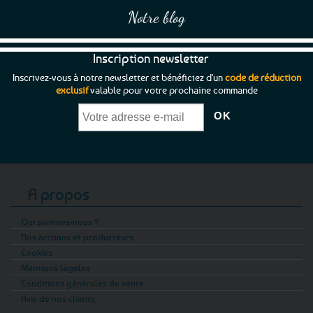
produit
produit
Notre blog
Inscription newsletter
Inscrivez-vous à notre newsletter et bénéficiez d'un
code de réduction
exclusif
valable pour votre prochaine commande
A propos
Qui sommes-nous ?
Nos artisans et producteurs
Cookies
Mentions légales
Conditions générales de vente
Avis de nos clients