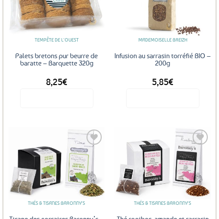
Ajouter
Ajouter
aux
aux
favoris
favoris
TEMPÊTE DE L'OUEST
MADEMOISELLE BREIZH
Palets bretons pur beurre de
Infusion au sarrasin torréfié BIO –
baratte – Barquette 320g
200g
8,25
€
5,85
€
Voir le produit
Voir le produit
Ajouter
Ajouter
aux
aux
favoris
favoris
THÉS & TISANES BARONNY'S
THÉS & TISANES BARONNY'S
Tisane des corsaires Baronny’s –
Thé rooibos, amande et sarrasin