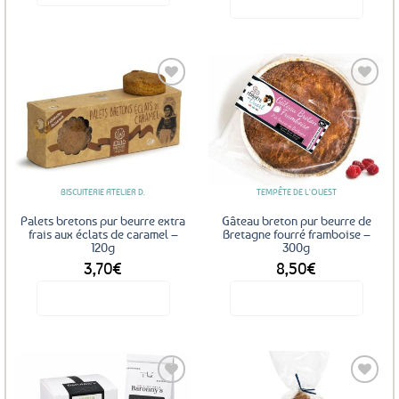
Ce
produit
a
plusieurs
variations.
Les
Ajouter
Ajouter
options
aux
aux
favoris
favoris
peuvent
être
BISCUITERIE ATELIER D.
TEMPÊTE DE L'OUEST
choisies
sur
Palets bretons pur beurre extra
Gâteau breton pur beurre de
la
frais aux éclats de caramel –
Bretagne fourré framboise –
120g
300g
page
3,70
€
8,50
€
du
produit
Voir le produit
Voir le produit