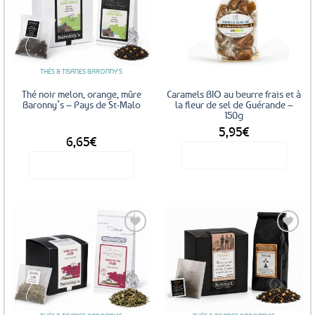
Ajouter
Ajouter
aux
aux
favoris
favoris
THÉS & TISANES BARONNY'S
Thé noir melon, orange, mûre
Caramels BIO au beurre frais et à
Baronny’s – Pays de St-Malo
la fleur de sel de Guérande –
150g
5,95
€
DÈS
6,65
€
Voir le produit
Voir le produit
Ce
produit
a
plusieurs
variations.
Les
Ajouter
Ajouter
options
aux
aux
favoris
favoris
peuvent
être