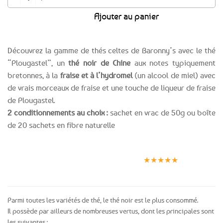
Ajouter au panier
Découvrez la gamme de thés celtes de Baronny’s avec le thé
“Plougastel”, un
thé noir de Chine
aux notes typiquement
bretonnes, à la
fraise et à l’hydromel
(un alcool de miel) avec
de vrais morceaux de fraise et une touche de liqueur de fraise
de Plougastel.
2 conditionnements au choix :
sachet en vrac de 50g ou boîte
de 20 sachets en fibre naturelle
Expédition le
Clients
Paiement
jour même
satisfaits
sécurisé
★★★★★
(voir conditions)
Parmi toutes les variétés de thé, le thé noir est le plus consommé.
Il possède par ailleurs de nombreuses vertus, dont les principales sont
les suivantes :