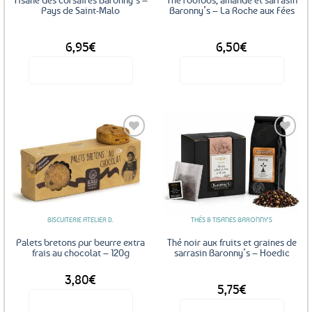
Pays de Saint-Malo
Baronny’s – La Roche aux Fées
DÈS
DÈS
6,95
€
6,50
€
Voir le produit
Voir le produit
Ce
Ce
produit
produit
a
a
plusieurs
plusieurs
variations.
variations.
Les
Les
Ajouter
Ajouter
options
options
aux
aux
favoris
favoris
peuvent
peuvent
être
être
BISCUITERIE ATELIER D.
THÉS & TISANES BARONNY'S
choisies
choisies
sur
sur
Palets bretons pur beurre extra
Thé noir aux fruits et graines de
la
la
frais au chocolat – 120g
sarrasin Baronny’s – Hoedic
page
page
3,80
€
DÈS
du
du
5,75
€
produit
produit
Voir le produit
Voir le produit