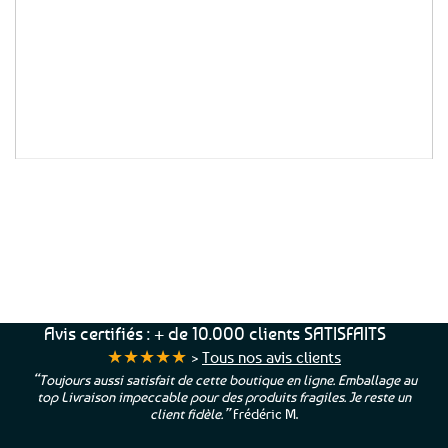
Nous proposons également ces articles de
décoration pour les professionnels désirant
organiser un évènement ou une soirée à
thème : restaurants, gites, chambres d’hôte,
collectivités ou encore séminaires. N’hésitez
pas à nous contacter si vous avez besoin de
quantités spécifiques.
Service Client
Livraison
Paiements
Clients
Offerte
Sécurisés
Satisfaits
dès
100%
à votre écoute !
69€ d’achats
★★★★★
Avis certifiés : + de 10.000 clients SATISFAITS
★★★★★
>
Tous nos avis clients
“Toujours aussi satisfait de cette boutique en ligne. Emballage au
top Livraison impeccable pour des produits fragiles. Je reste un
client fidèle.”
Frédéric M.