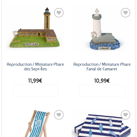
Ajouter
Ajouter
aux
aux
favoris
favoris
Reproduction / Miniature Phare
Reproduction / Miniature Phare
des Sept-Îles
Fanal de Camaret
11,99
€
10,99
€
Voir le produit
Voir le produit
Ajouter
Ajouter