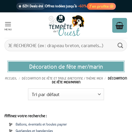
Passer
J’en profite 🐚
☀️ BZH Deals été
Offres iodées jusqu’à
–60%
au
contenu
🩷 CADEAU !
1 cadeau offert
dès 39€ d’achats
Voir cond. 🎁
MENU
📦 Livraison
En point relais dès
3,95€
seulement
Voir cond. 🚚
Recherche
pour :
Décoration de fête mer/marin
ACCUEIL
/
DÉCORATION DE FÊTE ET TABLE BRETONNE / THÈME MER
/
DÉCORATION
DE FÊTE MER/MARIN
Affinez votre recherche :
Ballons, éventails et boules papier
Guirlandes et banderoles