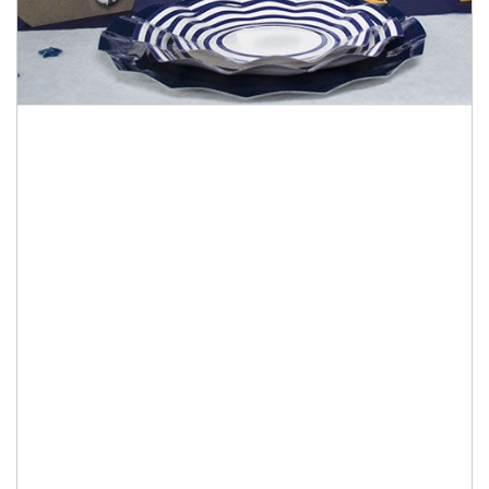
Tout pour
une décoration de fête
sur la mer
Cap sur les côtes et les îles de Bretagne ! Si
vous désirez organiser une soirée, une fête,
un évènement (anniversaire, mariage,
baptême…) sur le thème de la mer et des
marins, vous retrouverez l’essentiel de la
décoration marine pour la table ou votre
salle de réception : vaisselle jetable, filets de
pêche, banderoles, coquillages, ancres,
bateaux et voiliers, ambiance bleue marine
et marinière… Offrez à vos convives une
véritable escapade maritime et plongez-les
dans une ambiance bord de mer dans le style
marin.