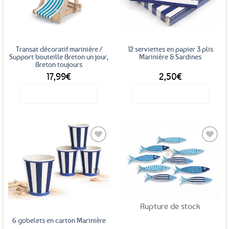
aux
aux
favoris
favoris
Transat décoratif marinière /
12 serviettes en papier 3 plis
Support bouteille Breton un jour,
Marinière & Sardines
Breton toujours
17,99
€
2,50
€
Voir le produit
Voir le produit
Ajouter
Ajouter
aux
aux
favoris
favoris
Rupture de stock
6 gobelets en carton Marinière