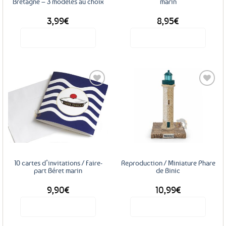
Bretagne – 3 modèles au choix
marin
3,99
€
8,95
€
Voir le produit
Voir le produit
Ce
produit
a
plusieurs
variations.
Les
Ajouter
Ajouter
options
aux
aux
favoris
favoris
peuvent
être
choisies
sur
10 cartes d’invitations / Faire-
Reproduction / Miniature Phare
la
part Béret marin
de Binic
page
9,90
€
10,99
€
du
produit
Voir le produit
Voir le produit