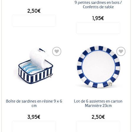
9 petites sardines en bois /
Confettis de table
2,50
€
1,95
€
Voir le produit
Voir le produit
Ajouter
Ajouter
aux
aux
favoris
favoris
Boîte de sardines en résine 9 x 6
Lot de 6 assiettes en carton
cm
Marinière 23cm
3,95
€
2,50
€
Voir le produit
Voir le produit