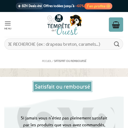
Passer
J’en profite 🐚
☀️ BZH Deals été
Offres iodées jusqu’à
–60%
au
contenu
🩷 CADEAU !
1 cadeau offert
dès 39€ d’achats
Voir cond. 🎁
MENU
📦 Livraison
En point relais dès
3,95€
seulement
Voir cond. 🚚
Recherche
pour :
ACCUEIL
/
SATISFAIT OU REMBOURSÉ
Satisfait ou remboursé
Si jamais vous n’étiez pas pleinement satisfait
par les produits que vous avez commandés,