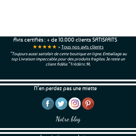
Service Client
Livraison
Paiements
Clients
Offerte
Sécurisés
Satisfaits
dès
100%
à votre écoute !
69€ d’achats
★★★★★
Avis certifiés : + de 10.000 clients SATISFAITS
★★★★★
>
Tous nos avis clients
“Toujours aussi satisfait de cette boutique en ligne. Emballage au
top Livraison impeccable pour des produits fragiles. Je reste un
client fidèle.”
Frédéric M.
N’en perdez pas une miette
Notre blog