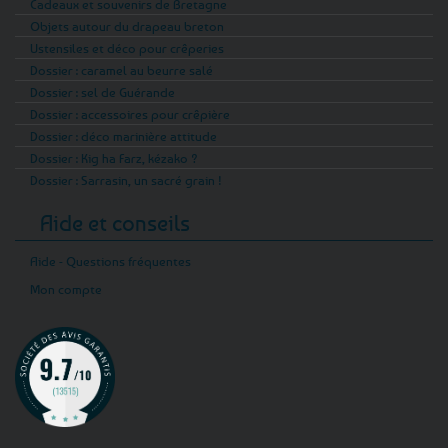
Cadeaux et souvenirs de Bretagne
Objets autour du drapeau breton
Ustensiles et déco pour crêperies
Dossier : caramel au beurre salé
Dossier : sel de Guérande
Dossier : accessoires pour crêpière
Dossier : déco marinière attitude
Dossier : Kig ha Farz, kézako ?
Dossier : Sarrasin, un sacré grain !
Aide et conseils
Aide - Questions fréquentes
Mon compte