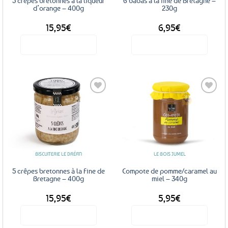
5 crêpes bretonnes à la liqueur
6 babas à la fine de Bretagne –
d’orange – 400g
230g
15,95
€
6,95
€
Voir le produit
Voir le produit
Ajouter
Ajouter
aux
aux
favoris
favoris
BISCUITERIE LE DRÉAN
LE BOIS JUMEL
5 crêpes bretonnes à la Fine de
Compote de pomme/caramel au
Bretagne – 400g
miel – 340g
15,95
€
5,95
€
Voir le produit
Voir le produit