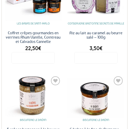
Ajouter
Ajouter
aux
aux
favoris
favoris
LES BABAS DE SAINT-MALO
CONSERVERIE BRETONNE SECRETS DE FAMILLE
Coffret crêpes gourmandes en
Riz au lait au caramel au beurre
verrines Rhum Vanille, Cointreau
salé – 100g
et Calvados Cannelle
22,50
€
3,50
€
Voir le produit
Voir le produit
Ajouter
Ajouter
aux
aux
favoris
favoris
BISCUITERIE LE DRÉAN
BISCUITERIE LE DRÉAN