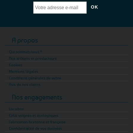
A propos
Qui sommes-nous ?
Nos artisans et producteurs
Cookies
Mentions légales
Conditions générales de vente
Avis de nos clients
Nos engagements
Livraison
Colis soignés et écologiques
Fabrication bretonne et française
Confidentialité de vos données