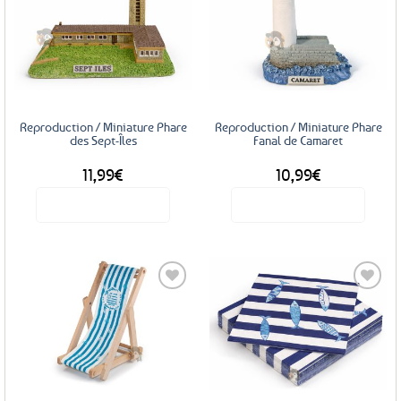
Ajouter
Ajouter
aux
aux
favoris
favoris
Reproduction / Miniature Phare
Reproduction / Miniature Phare
des Sept-Îles
Fanal de Camaret
11,99
€
10,99
€
Voir le produit
Voir le produit
Ajouter
Ajouter
aux
aux
favoris
favoris