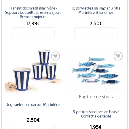
Transat décoratif marinière /
12 serviettes en papier 3 plis
Support bouteille Breton un jour,
Marinière & Sardines
Breton toujours
17,99
€
2,50
€
Voir le produit
Voir le produit
Ajouter
Ajouter
aux
aux
favoris
favoris
Rupture de stock
6 gobelets en carton Marinière
9 petites sardines en bois /
Confettis de table
2,50
€
1,95
€