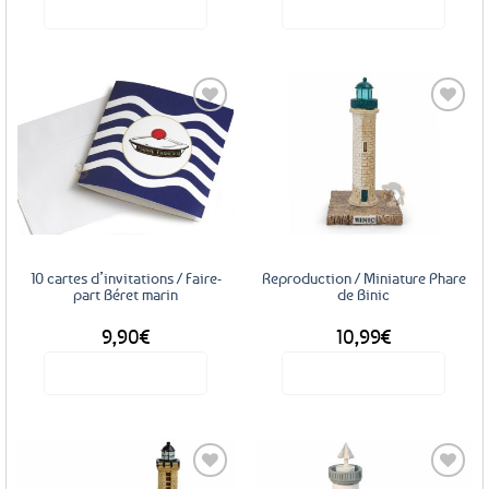
Voir le produit
Voir le produit
Ce
produit
a
plusieurs
variations.
Les
Ajouter
Ajouter
options
aux
aux
favoris
favoris
peuvent
être
choisies
sur
10 cartes d’invitations / Faire-
Reproduction / Miniature Phare
la
part Béret marin
de Binic
page
9,90
€
10,99
€
du
produit
Voir le produit
Voir le produit