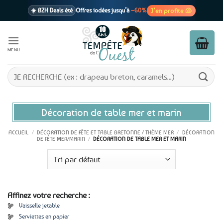
Passer
J’en profite 🐚
☀️ BZH Deals été
Offres iodées jusqu’à
–60%
au
contenu
🩷 CADEAU !
1 cadeau offert
dès 39€ d’achats
Voir cond. 🎁
MENU
📦 Livraison
En point relais dès
3,95€
seulement
Voir cond. 🚚
Recherche
pour :
Décoration de table mer et marin
ACCUEIL
/
DÉCORATION DE FÊTE ET TABLE BRETONNE / THÈME MER
/
DÉCORATION
DE FÊTE MER/MARIN
/
DÉCORATION DE TABLE MER ET MARIN
Affinez votre recherche :
Vaisselle jetable
Serviettes en papier