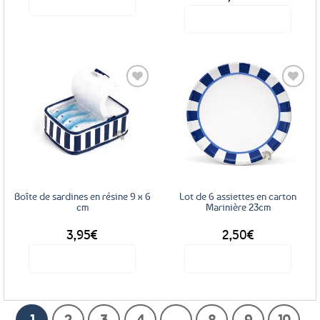
Voir le produit
Voir le produit
Ajouter
Ajouter
aux
aux
favoris
favoris
Boîte de sardines en résine 9 x 6
Lot de 6 assiettes en carton
cm
Marinière 23cm
3,95
€
2,50
€
Voir le produit
Voir le produit
1
2
3
4
…
8
9
10