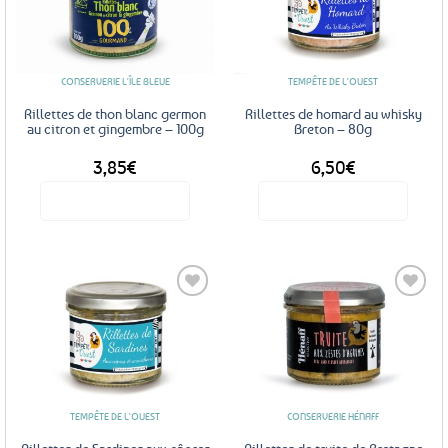
Ajouter
Ajouter
aux
aux
favoris
favoris
CONSERVERIE L'ÎLE BLEUE
TEMPÊTE DE L'OUEST
Rillettes de thon blanc germon
Rillettes de homard au whisky
au citron et gingembre – 100g
Breton – 80g
3,85
€
6,50
€
Voir le produit
Voir le produit
Ajouter
Ajouter
aux
aux
favoris
favoris
TEMPÊTE DE L'OUEST
CONSERVERIE HÉNAFF