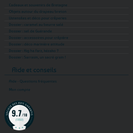
Cadeaux et souvenirs de Bretagne
Objets autour du drapeau breton
Ustensiles et déco pour crêperies
Dossier : caramel au beurre salé
Dossier : sel de Guérande
Dossier : accessoires pour crêpière
Dossier : déco marinière attitude
Dossier : Kig ha Farz, kézako ?
Dossier : Sarrasin, un sacré grain !
Aide et conseils
Aide - Questions fréquentes
Mon compte