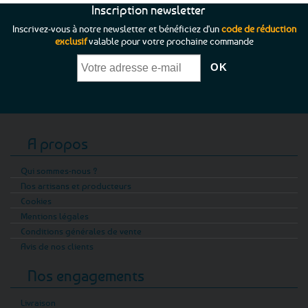
Inscription newsletter
gustatif. Que vous soyez plutôt fan des
Inscrivez-vous à notre newsletter et bénéficiez d'un
code de réduction
classiques rillettes de sardines ou de
exclusif
valable pour votre prochaine commande
maquereaux, ou bien amateur de saveurs
luxueuses comme les rillettes de homard ou
celles à la langoustine, vous trouverez
forcément votre bonheur.
Découvrez ainsi nos élégants coffrets prêts-à-
offrir, composés d’une sélection raffinée de
A propos
verrines de la mer. Un choix idéal pour faire
Qui sommes-nous ?
plaisir à ceux qui apprécient les spécialités
Nos artisans et producteurs
gourmandes bretonnes ou simplement pour se
Cookies
régaler en toute convivialité à l'apéritif !
Mentions légales
Conditions générales de vente
Alors, laissez-vous tenter par une dégustation
Avis de nos clients
variée : rillettes de saumon fumé pour une
touche raffinée, rillettes de saint-jacques pour
Nos engagements
une douceur incomparable, ou encore des
rillettes d'anchois pour réveiller votre palais. À
Livraison