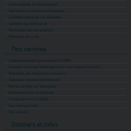
chaque pot son caractère, à chaque
Colis soignés et écologiques
dégustation son plaisir renouvelé.
Fabrication bretonne et française
Confidentialité de vos données
Choisir nos rillettes de poisson en ligne, c’est
Satisfait ou remboursé
également soutenir un artisanat local
Formulaire de rétractation
authentique, tout en découvrant depuis chez
Paiement sécurisé
vous ce que la Bretagne fait de meilleur. Pas
Nos services
besoin de prendre la mer, quelques clics
suffisent pour embarquer directement depuis
Cadeaux/paniers gourmands CE/PRO
votre canapé.
Cadeaux d’accueil hébergements touristiques bretons
Paiement par chèque ou virement
Que vous soyez un inconditionnel des saveurs
Paiement mandat administratif
marines ou simplement curieux de nouvelles
Retrait gratuit sur Guingamp
découvertes gourmandes, vous êtes au bon
Evénements et cérémonies
endroit pour vivre une expérience unique et
Composez votre coffret
savoureuse. Alors, cap sur nos rillettes de
Les codes promo
poisson artisanales, enfilez votre ciré jaune et
Nos univers
préparez-vous à embarquer pour un festival de
Dossiers et infos
saveurs bretonnes absolument irrésistibles !