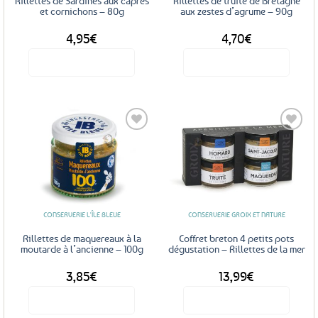
Rillettes de Sardines aux câpres
Rillettes de truite de Bretagne
et cornichons – 80g
aux zestes d’agrume – 90g
4,95
€
4,70
€
Voir le produit
Voir le produit
Ajouter
Ajouter
aux
aux
favoris
favoris
CONSERVERIE L'ÎLE BLEUE
CONSERVERIE GROIX ET NATURE
Rillettes de maquereaux à la
Coffret breton 4 petits pots
moutarde à l’ancienne – 100g
dégustation – Rillettes de la mer
3,85
€
13,99
€
Voir le produit
Voir le produit