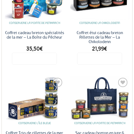
Ajouter
Ajouter
aux
aux
favoris
favoris
CONSERVERIE LA POINTE DE PENMARC'H
CONSERVERIE LA CHIKOLODENN
Coffret cadeau breton spécialités
Coffret étui cadeau breton
de la mer – La Boîte du Pêcheur
Rillettes de la Mer – La
Chikolodenn
35,50
€
21,99
€
Voir le produit
Voir le produit
Ajouter
Ajouter
aux
aux
favoris
favoris
CONSERVERIE L'ÎLE BLEUE
CONSERVERIE LA POINTE DE PENMARC'H
Coffret Trio de rillettes de la mer
Sac cadeau breton en jute 6