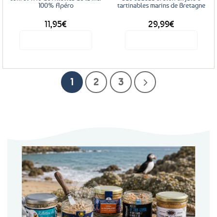
100% Apéro
tartinables marins de Bretagne
11,95
€
29,99
€
Voir le produit
Voir le produit
1
2
3