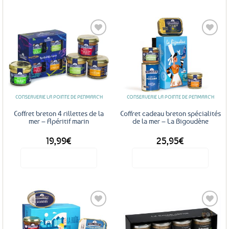
Ajouter
Ajouter
aux
aux
favoris
favoris
CONSERVERIE LA POINTE DE PENMARC'H
CONSERVERIE LA POINTE DE PENMARC'H
Coffret breton 4 rillettes de la
Coffret cadeau breton spécialités
mer – Apéritif marin
de la mer – La Bigoudène
19,99
€
25,95
€
Voir le produit
Voir le produit