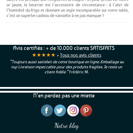
or jaune, le beurrier est l’accessoire de circonstance : à l’abri de
l’humidité du frigo et donnant un style incomparable sur votre table,
c’est un superbe cadeau de vaisselle à ne pas manquer !
Avis certifiés : + de 10.000 clients SATISFAITS
★★★★★
>
Tous nos avis clients
“Une boutique que je recommande pour leur sérieux, des bons
et beaux produits et une équipe à l’écoute :-)”
Patricia M.
N’en perdez pas une miette
Notre blog