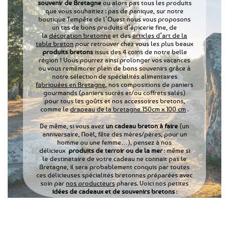
souvenir de Bretagne
ou alors pas tous les produits
que vous souhaitiez : pas de panique, sur notre
boutique Tempête de l’Ouest nous vous proposons
un tas de bons produits d’épicerie fine, de
la
décoration bretonne
et des
articles d’art de la
table breton
pour retrouver chez vous les plus beaux
produits bretons
issus des 4 coins de notre belle
région ! Vous pourrez ainsi prolonger vos vacances
ou vous remémorer plein de bons souvenirs grâce à
notre sélection de spécialités alimentaires
fabriquées en Bretagne
, nos compositions de paniers
gourmands (paniers sucrés et/ou coffrets salés)
pour tous les goûts et nos accessoires bretons,
comme le
drapeau de la bretagne 150cm x 100 cm
.
De même, si vous avez
un cadeau breton à faire
(un
anniversaire, Noël, fête des mères/pères, pour un
homme ou une femme…), pensez à nos
délicieux
produits de terroir ou de la mer
: même si
le destinataire de votre cadeau ne connait pas le
Bretagne, il sera probablement conquis par toutes
ces délicieuses spécialités bretonnes préparées avec
soin par
nos producteurs
phares. Voici nos petites
idées de cadeaux et de souvenirs bretons
: