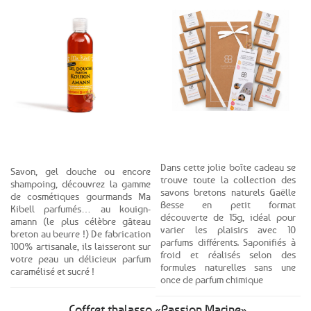
Voir le produit
Voir le produit
Dans cette jolie boîte cadeau se
Savon, gel douche ou encore
trouve toute la collection des
shampoing, découvrez la gamme
savons bretons naturels Gaëlle
de cosmétiques gourmands Ma
Besse en petit format
Kibell parfumés… au kouign-
découverte de 15g, idéal pour
amann (le plus célèbre gâteau
varier les plaisirs avec 10
breton au beurre !) De fabrication
parfums différents. Saponifiés à
100% artisanale, ils laisseront sur
froid et réalisés selon des
votre peau un délicieux parfum
formules naturelles sans une
caramélisé et sucré !
once de parfum chimique
Coffret thalasso «Passion Marine»