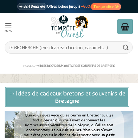
Passer
J’en profite 🐚
☀️ BZH Deals été
Offres iodées jusqu’à
–60%
au
contenu
🩷 CADEAU !
1 cadeau offert
dès 39€ d’achats
Voir cond. 🎁
MENU
📦 Livraison
En point relais dès
3,95€
seulement
Voir cond. 🚚
Recherche
pour :
ACCUEIL
/
⇒ IDÉES DE CADEAUX BRETONS ET SOUVENIRS DE BRETAGNE
⇒ Idées de cadeaux bretons et souvenirs de
Bretagne
Que vous ayez vécu ou séjourné en Bretagne, il y a
fort à parier que vous avez découvert les
nombreuses spécialités de la région, qu’elles soit
gastronomiques ou culturelles. Mais vous n’avez
peut être pas eu la chance de repartir avec un
petit