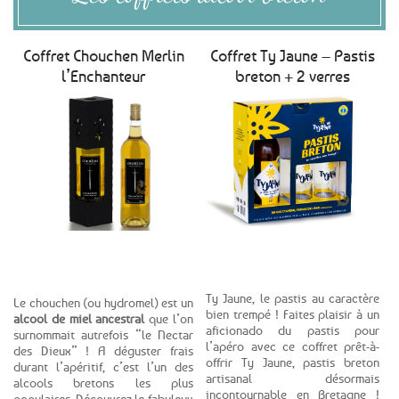
Coffret Chouchen Merlin
Coffret Ty Jaune – Pastis
l’Enchanteur
breton + 2 verres
Voir le produit
Voir le produit
Ty Jaune, le pastis au caractère
Le chouchen (ou hydromel) est un
bien trempé ! Faites plaisir à un
alcool de miel ancestral
que l’on
aficionado du pastis pour
surnommait autrefois “le Nectar
l’apéro avec ce coffret prêt-à-
des Dieux” ! A déguster frais
offrir Ty Jaune, pastis breton
durant l’apéritif, c’est l’un des
artisanal désormais
alcools bretons les plus
incontournable en Bretagne !
populaires. Découvrez le fabuleux