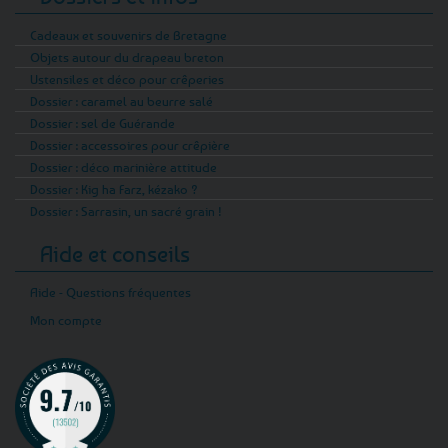
Cadeaux et souvenirs de Bretagne
Objets autour du drapeau breton
Ustensiles et déco pour crêperies
Dossier : caramel au beurre salé
Dossier : sel de Guérande
Dossier : accessoires pour crêpière
Dossier : déco marinière attitude
Dossier : Kig ha Farz, kézako ?
Dossier : Sarrasin, un sacré grain !
Aide et conseils
Aide - Questions fréquentes
Mon compte