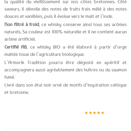
la qualité du vieillissement sur nos côtes bretonnes. Côté
saveurs, il dévoile des notes de fruits frais mêlé à des notes
douces et vanillées, puis il évolue vers le malt et l’iode.
Non filtré à froid
, ce whisky conserve ainsi tous ses arômes
naturels. Sa couleur est 100% naturelle et il ne contient aucun
arôme artificiel.
Certifié AB
, ce whisky BIO a été élaboré à partir d’orge
maltée issue de l’agriculture biologique.
L’Armorik Tradition pourra être dégusté en apéritif et
accompagnera aussi agréablement des huîtres ou du saumon
fumé.
Livré dans son étui noir orné de motifs d’inspiration celtique
et bretonne.
Expédition le
Clients
Paiement
jour même
satisfaits
sécurisé
★★★★★
(voir conditions)