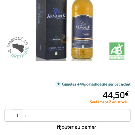
aux
favoris
Cumulez +44
points
fidélité sur cet achat
44,50
€
Seulement 3 en stock !
quantité de Whisky Breton single malt Armorik Tradition BIO - 70cl
Ajouter au panier