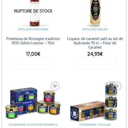
Ajouter
Ajouter
RUPTURE DE STOCK
aux
aux
favoris
favoris
DISTILLERIE WARENGHEM
DISTILLERIE FISSELIER
Pommeau de Bretagne tradition
Liqueur de caramel salé au sel de
AOC Gilles Leizour – 70cl
Guérande 70 cl – Fleur de
Caramel
17,00
€
24,95
€
Voir le produit
Voir le produit
Ajouter
Ajouter
aux
aux
favoris
favoris
CONSERVERIE LA POINTE DE PENMARC'H
CONSERVERIE L'ÎLE BLEUE