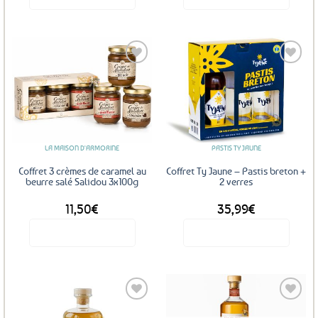
Ajouter
Ajouter
aux
aux
favoris
favoris
LA MAISON D'ARMORINE
PASTIS TY JAUNE
Coffret 3 crèmes de caramel au
Coffret Ty Jaune – Pastis breton +
beurre salé Salidou 3x100g
2 verres
11,50
€
35,99
€
Voir le produit
Voir le produit