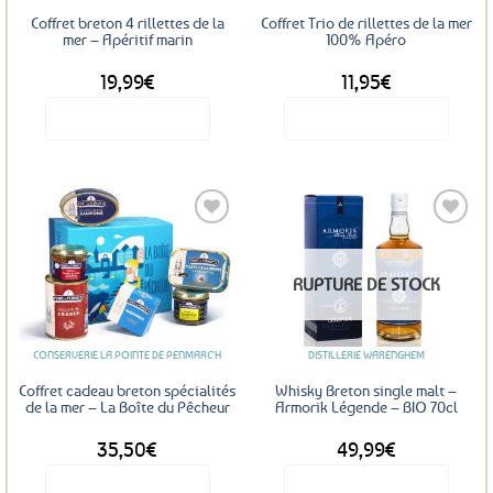
Coffret breton 4 rillettes de la
Coffret Trio de rillettes de la mer
mer – Apéritif marin
100% Apéro
19,99
€
11,95
€
Voir le produit
Voir le produit
Ajouter
Ajouter
RUPTURE DE STOCK
aux
aux
favoris
favoris
CONSERVERIE LA POINTE DE PENMARC'H
DISTILLERIE WARENGHEM
Coffret cadeau breton spécialités
Whisky Breton single malt –
de la mer – La Boîte du Pêcheur
Armorik Légende – BIO 70cl
35,50
€
49,99
€
Voir le produit
Voir le produit