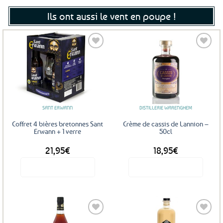
Ils ont aussi le vent en poupe !
Ajouter
Ajouter
aux
aux
favoris
favoris
SANT ERWANN
DISTILLERIE WARENGHEM
Coffret 4 bières bretonnes Sant
Crème de cassis de Lannion –
Erwann + 1 verre
50cl
21,95
€
18,95
€
Voir le produit
Voir le produit