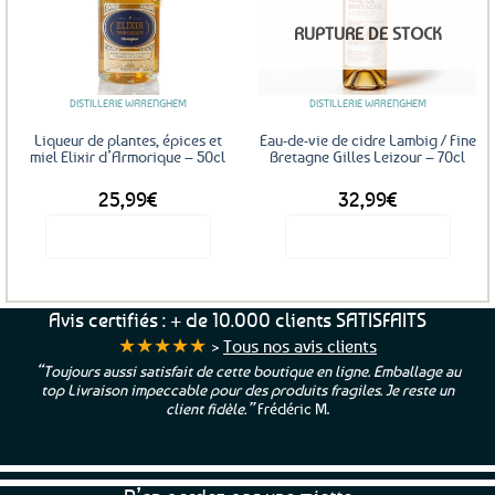
Ajouter
Ajouter
RUPTURE DE STOCK
aux
aux
favoris
favoris
DISTILLERIE WARENGHEM
DISTILLERIE WARENGHEM
Liqueur de plantes, épices et
Eau-de-vie de cidre Lambig / Fine
miel Elixir d’Armorique – 50cl
Bretagne Gilles Leizour – 70cl
25,99
€
32,99
€
Voir le produit
Voir le produit
Avis certifiés : + de 10.000 clients SATISFAITS
★★★★★
>
Tous nos avis clients
“Toujours aussi satisfait de cette boutique en ligne. Emballage au
top Livraison impeccable pour des produits fragiles. Je reste un
client fidèle.”
Frédéric M.