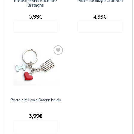
Porte-clé Ancre marine /
Porte-clé chapeau breton
Bretagne
5,99
€
4,99
€
Voir le produit
Voir le produit
Ajouter
aux
favoris
Porte-clé I love Gwenn ha du
3,99
€
Voir le produit