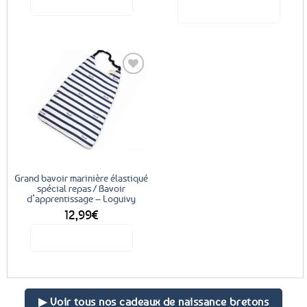
Voir le produit
Voir le produit
initial
actuel
était :
est :
14,30€.
9,99€.
Ajouter
aux
favoris
Grand bavoir marinière élastiqué
spécial repas / Bavoir
d’apprentissage – Loguivy
12,99
€
Voir le produit
▶ Voir tous nos cadeaux de naissance bretons