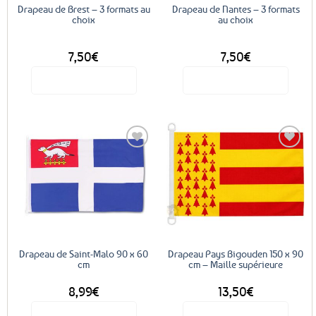
Drapeau de Brest – 3 formats au
Drapeau de Nantes – 3 formats
choix
au choix
DÈS
DÈS
7,50
€
7,50
€
Voir le produit
Voir le produit
Ce
Ce
produit
produit
a
a
plusieurs
plusieurs
variations.
variations.
Les
Les
Ajouter
Ajouter
options
options
aux
aux
favoris
favoris
peuvent
peuvent
être
être
choisies
choisies
sur
sur
Drapeau de Saint-Malo 90 x 60
Drapeau Pays Bigouden 150 x 90
cm
cm – Maille supérieure
la
la
page
page
8,99
€
13,50
€
du
du
produit
produit
Voir le produit
Voir le produit