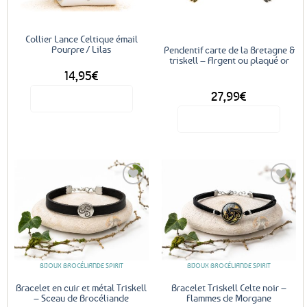
Collier Lance Celtique émail
Pourpre / Lilas
Pendentif carte de la Bretagne &
triskell – Argent ou plaqué or
14,95
€
DÈS
27,99
€
Voir le produit
Voir le produit
Ce
produit
a
plusieurs
variations.
Les
Ajouter
Ajouter
options
aux
aux
favoris
favoris
peuvent
être
BIJOUX BROCÉLIANDE SPIRIT
BIJOUX BROCÉLIANDE SPIRIT
choisies
sur
Bracelet en cuir et métal Triskell
Bracelet Triskell Celte noir –
– Sceau de Brocéliande
Flammes de Morgane
la