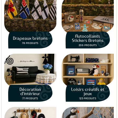
trouverez tous les accessoires bretons et objets de
décoration pour proclamer votre amour de cette belle
région !
Autocollants
Drapeaux bretons
Stickers Bretons
78 PRODUITS
206 PRODUITS
Décoration
Loisirs créatifs et
d'intérieur
jeux
77 PRODUITS
125 PRODUITS