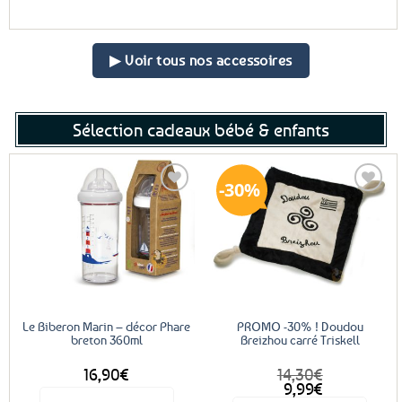
▶ Voir tous nos accessoires
Sélection cadeaux bébé & enfants
30%
Ajouter
Ajouter
aux
aux
favoris
favoris
Le Biberon Marin – décor Phare
PROMO -30% ! Doudou
breton 360ml
Breizhou carré Triskell
16,90
€
14,30
€
Le
Le
9,99
€
prix
prix