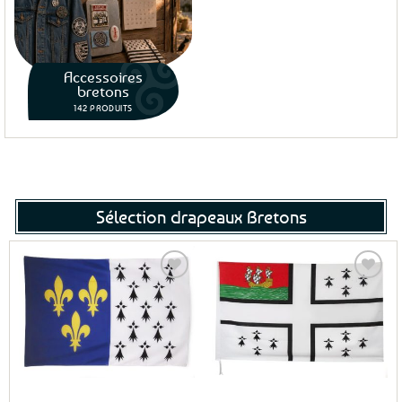
Accessoires
bretons
142 PRODUITS
Sélection drapeaux Bretons
Ajouter
Ajouter
aux
aux
favoris
favoris