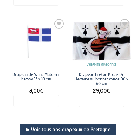
Ajouter
Ajouter
aux
aux
favoris
favoris
L'HERMINE AU BONNET
Drapeau de Saint-Malo sur
Drapeau Breton Kroaz Du
hampe 15 x 10 cm
Hermine au bonnet rouge 90 x
60 cm
3,00
€
29,00
€
Voir le produit
Voir le produit
▶ Voir tous nos drapeaux de Bretagne