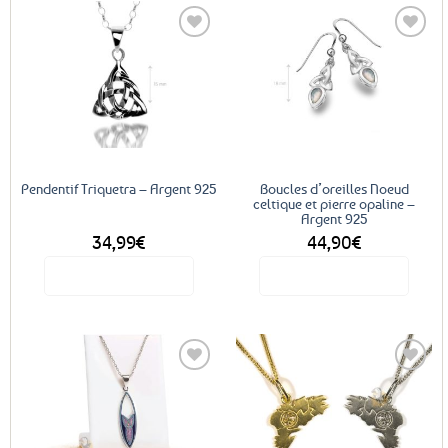
Ajouter
Ajouter
aux
aux
favoris
favoris
Pendentif Triquetra – Argent 925
Boucles d’oreilles Noeud
celtique et pierre opaline –
Argent 925
34,99
€
44,90
€
Voir le produit
Voir le produit
Ajouter
Ajouter
aux
aux
favoris
favoris