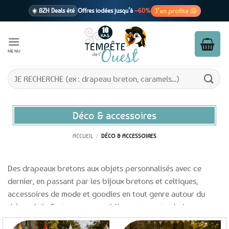
Passer
J’en profite 🐚
☀️ BZH Deals été
Offres iodées jusqu’à
–60%
au
contenu
🩷 CADEAU !
1 cadeau offert
dès 39€ d’achats
Voir cond. 🎁
MENU
📦 Livraison
En point relais dès
3,95€
seulement
Voir cond. 🚚
Recherche
pour :
Déco & accessoires
ACCUEIL
/
DÉCO & ACCESSOIRES
Des drapeaux bretons aux objets personnalisés avec ce
dernier, en passant par les bijoux bretons et celtiques,
accessoires de mode et goodies en tout genre autour du
thème de la Bretagne sans oublier notre vaste choix
d’autocollants et stickers sur le thème de la Bretagne, vous