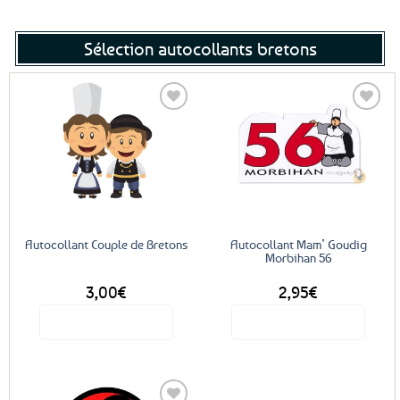
Sélection autocollants bretons
Ajouter
Ajouter
aux
aux
favoris
favoris
Autocollant Couple de Bretons
Autocollant Mam’ Goudig
Morbihan 56
3,00
€
2,95
€
Voir le produit
Voir le produit