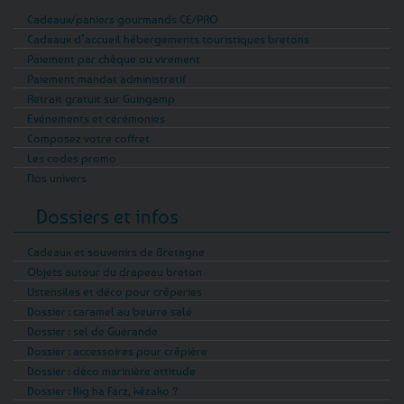
votre appartement grâce à notre gamme de
Cadeaux/paniers gourmands CE/PRO
décoration pleine de caractère. Imaginez-vous
Cadeaux d’accueil hébergements touristiques bretons
blotti dans votre canapé, entouré de coussins
Paiement par chèque ou virement
aux couleurs du Gwenn ha Du, admirant des
Paiement mandat administratif
affiches vintage de Saint-Malo ou de la Côte
Retrait gratuit sur Guingamp
de Granit Rose. Chaque élément est
Evénements et cérémonies
soigneusement choisi pour apporter cette
Composez votre coffret
touche bretonne authentique et chaleureuse à
Les codes promo
votre intérieur, de quoi impressionner vos
Nos univers
invités et vous sentir toujours un peu en
Dossiers et infos
vacances chez vous !
Cadeaux et souvenirs de Bretagne
Chez nous, on aime aussi énormément jouer !
Objets autour du drapeau breton
Alors laissez-vous tenter par notre sélection
Ustensiles et déco pour crêperies
de loisirs créatifs et jeux bretons, où petits et
Dossier : caramel au beurre salé
grands trouveront forcément leur bonheur
Dossier : sel de Guérande
pour se divertir. Vous êtes plutôt soirée
Dossier : accessoires pour crêpière
Monopoly Bretagne avec les amis, partie
Dossier : déco marinière attitude
endiablée de Blanc Manger Coco spécial
Dossier : Kig ha Farz, kézako ?