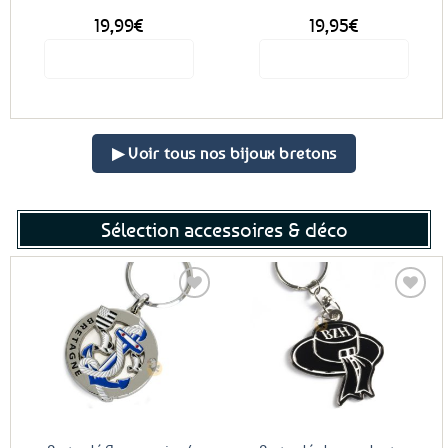
page
19,99
€
19,95
€
du
produit
Voir le produit
Voir le produit
▶ Voir tous nos bijoux bretons
Sélection accessoires & déco
Ajouter
Ajouter
aux
aux
favoris
favoris