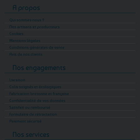
personnaliser votre quotidien à petit prix et
A propos
en tout simplicité. Incontournables, les stickers
À l’Aise Breizh sont parfaits pour afficher un
Qui sommes-nous ?
clin d’œil breton sur votre véhicule : cette
Nos artisans et producteurs
bigoudène est mythique, vous vous ferez
Cookies
repérer même à l'autre bout de la France ! Les
Mentions légales
stickers triskell et hermine, quant à eux, restent
Conditions générales de vente
des valeurs sûres pour marquer votre identité
Avis de nos clients
bretonne. Et vous trouverez aussi des stickers
Nos engagements
adhésifs pour customiser votre camping-car,
camion ou utilitaires avec des dimensions
Livraison
grande taille et un système de fixation
Colis soignés et écologiques
spécialement conçu à ce type de véhicule.
Fabrication bretonne et française
Sans oublier les autocollants plaque
Confidentialité de vos données
d’immatriculation spécial Bretagne, du 22 au
Satisfait ou remboursé
56 !
Formulaire de rétractation
Paiement sécurisé
Mais pourquoi s’arrêter là ? Invitez la
Nos services
Bretagne à l’intérieur de votre maison ou de