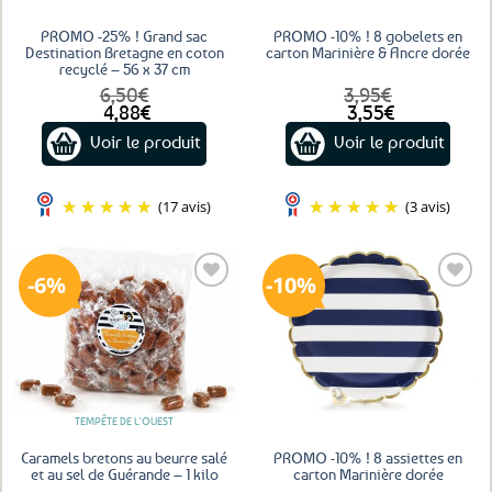
PROMO -25% ! Grand sac
PROMO -10% ! 8 gobelets en
Destination Bretagne en coton
carton Marinière & Ancre dorée
recyclé – 56 x 37 cm
6,50
€
3,95
€
Le
Le
Le
Le
4,88
€
3,55
€
prix
prix
prix
prix
Voir le produit
Voir le produit
initial
actuel
initial
actuel
était :
est :
était :
est :
6,50€.
4,88€.
3,95€.
3,55€.
(17 avis)
(3 avis)
6%
10%
Ajouter
Ajouter
aux
aux
favoris
favoris
TEMPÊTE DE L'OUEST
Caramels bretons au beurre salé
PROMO -10% ! 8 assiettes en
et au sel de Guérande – 1 kilo
carton Marinière dorée