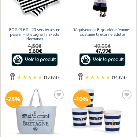
BON PLAN ! 20 serviettes en
Déguisement Bigoudène femme –
papier – Bretagne Triskells
costume bretonne adulte
Hermines
4,50
€
49,99
€
Le
Le
Le
Le
3,60
€
47,99
€
prix
prix
prix
prix
Voir le produit
Voir le produit
initial
actuel
initial
actuel
était :
est :
était :
est :
4,50€.
3,60€.
49,99€.
47,99€.
(18 avis)
(14 avis)
25%
10%
Ajouter
Ajouter
aux
aux
favoris
favoris