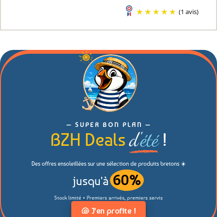
(1 avis)
— SUPER BON PLAN —
d'
été
BZH Deals
!
Des offres ensoleillées sur une sélection de produits bretons ☀️
60
%
jusqu'à
Stock limité • Premiers arrivés, premiers servis
🐚 J'en profite !