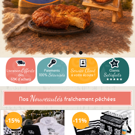
🧭 Explorer la collection
Offerte
Service Client
Paiements
Clients
Livraison
Sécurisés
Satisfaits
dès
100%
à votre écoute !
69€ d’achats
★★★★★
Nouveautés
Nos
fraîchement pêchées
15%
11%
Ajouter
Ajouter
aux
aux
favoris
favoris