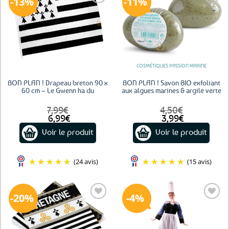
Ajouter
Ajouter
aux
aux
favoris
favoris
COSMÉTIQUES PASSION MARINE
BON PLAN ! Drapeau breton 90 x
BON PLAN ! Savon BIO exfoliant
60 cm – Le Gwenn ha du
aux algues marines & argile verte
7,99
€
4,50
€
Le
Le
Le
Le
6,99
€
3,99
€
prix
prix
prix
prix
Voir le produit
Voir le produit
initial
actuel
initial
actuel
était :
est :
était :
est :
7,99€.
6,99€.
4,50€.
3,99€.
(24 avis)
(15 avis)
20%
4%
Ajouter
Ajouter
aux
aux
favoris
favoris