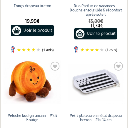
Tongs drapeau breton
Duo Parfum de vacances –
Douche ensoleillée & réconfort
après-soleil
19,99
€
13,80
€
Le
Le
11,74
€
prix
prix
Voir le produit
Voir le produit
initial
actuel
était :
est :
Ce
13,80€.
11,74€.
produit
(1 avis)
(1 avis)
a
plusieurs
variations.
Les
options
Ajouter
Ajouter
aux
aux
peuvent
favoris
favoris
être
choisies
sur
la
page
Peluche kouign-amann – P’tit
Petit plateau en métal drapeau
du
Kouign
breton – 21 x 14 cm
produit