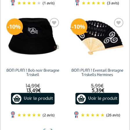
(1 avis)
(3 avis)
10%
10%
Ajouter
Ajouter
aux
aux
favoris
favoris
BON PLAN ! Bob noir Bretagne
BON PLAN ! Eventail Bretagne
Triskell
Triskells Hermines
14,99
€
5,99
€
Le
Le
Le
Le
13,49
€
5,39
€
prix
prix
prix
prix
Voir le produit
Voir le produit
initial
actuel
initial
actuel
était :
est :
était :
est :
14,99€.
13,49€.
5,99€.
5,39€.
(2 avis)
(26 avis)