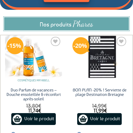
Phares
Nos produits
15%
20%
Ajouter
Ajouter
aux
aux
favoris
favoris
COSMÉTIQUES MA KIBELL
Duo Parfum de vacances –
BON PLAN -20% ! Serviette de
Douche ensoleillée & réconfort
plage Destination Bretagne
après-soleil
13,80
€
14,99
€
Le
Le
Le
Le
11,74
€
11,99
€
prix
prix
prix
prix
Voir le produit
Voir le produit
initial
actuel
initial
actuel
était :
est :
était :
est :
13,80€.
11,74€.
14,99€.
11,99€.