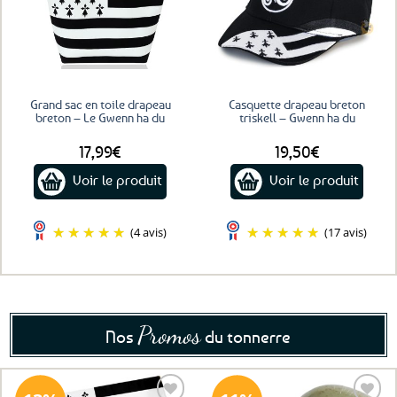
favoris
favoris
Grand sac en toile drapeau
Casquette drapeau breton
breton – Le Gwenn ha du
triskell – Gwenn ha du
17,99
€
19,50
€
Voir le produit
Voir le produit
(4 avis)
(17 avis)
Promos
Nos
du tonnerre
13%
11%