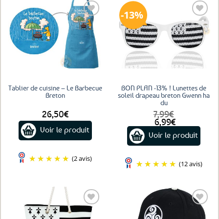
13%
Ajouter
Ajouter
aux
aux
favoris
favoris
Tablier de cuisine – Le Barbecue
BON PLAN -13% ! Lunettes de
Breton
soleil drapeau breton Gwenn ha
du
26,50
€
7,99
€
Le
Le
6,99
€
prix
prix
Voir le produit
Voir le produit
initial
actuel
était :
est :
7,99€.
6,99€.
(2 avis)
(12 avis)
Ajouter
Ajouter
aux
aux