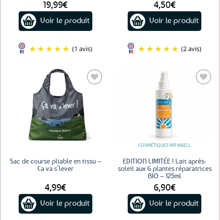
19,99
€
4,50
€
Voir le produit
Voir le produit
(1 avis)
(2 avis)
Ajouter
Ajouter
aux
aux
favoris
favoris
COSMÉTIQUES MA KIBELL
Sac de course pliable en tissu –
EDITION LIMITÉE ! Lait après-
Ca va s’lever
soleil aux 6 plantes réparatrices
BIO – 125ml
4,99
€
6,90
€
Voir le produit
Voir le produit