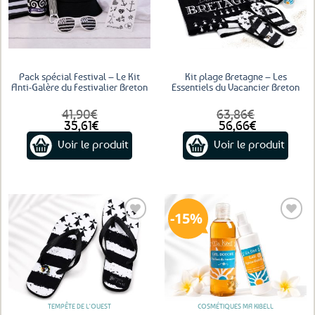
Pack spécial Festival – Le Kit
Kit plage Bretagne – Les
Anti-Galère du Festivalier Breton
Essentiels du Vacancier Breton
41,90
€
63,86
€
Le
Le
Le
Le
35,61
€
56,66
€
prix
prix
prix
prix
Voir le produit
Voir le produit
initial
actuel
initial
actuel
était :
est :
était :
est :
41,90€.
35,61€.
63,86€.
56,66€.
15%
Ajouter
Ajouter
aux
aux
favoris
favoris
TEMPÊTE DE L'OUEST
COSMÉTIQUES MA KIBELL