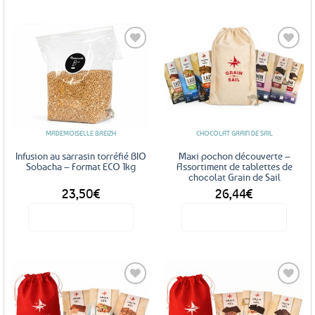
Ajouter
Ajouter
aux
aux
favoris
favoris
MADEMOISELLE BREIZH
CHOCOLAT GRAIN DE SAIL
Infusion au sarrasin torréfié BIO
Maxi pochon découverte –
Sobacha – Format ECO 1kg
Assortiment de tablettes de
chocolat Grain de Sail
23,50
€
26,44
€
Voir le produit
Voir le produit