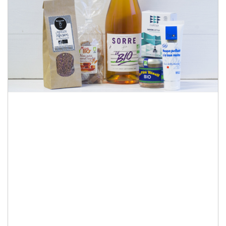
Quelques mots sur nos
produits bretons
biologiques
Si vous êtes désireux d’une alimentation
saine et naturelle et êtes sensible aux
produits issus de l’agriculture biologique
avec un mode de fabrication respectueux de
l’environnement, découvrez sans plus tarder
notre sélection de spécialités bretonnes
100% biologiques et
certifiées AB
et
produits bretons à base d’ingrédients BIO.