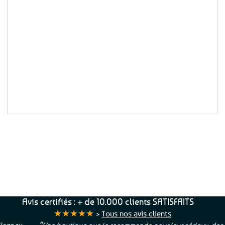
Du sucré au salé en passant par les boissons,
vous trouverez
l’essentiel de la gastronomie
bretonne en version BIO
: biscuits, cidre,
pâté, caramel au beurre salé ou encore café
breton labellisés Agriculture Biologique.
Et vous trouverez bien sûr également une
large sélection de
produits cosmétiques
biologiques
, des savons aux produits de soin
quotidiens, pour prendre soin de vous avec
des produits de beauté
certifiés Ecocert
et
labellisés Cosmébio
de grande qualité.
Service Client
Livraison
Paiements
Clients
Offerte
Sécurisés
Satisfaits
dès
100%
à votre écoute !
69€ d’achats
★★★★★
Avis certifiés : + de 10.000 clients SATISFAITS
★★★★★
>
Tous nos avis clients