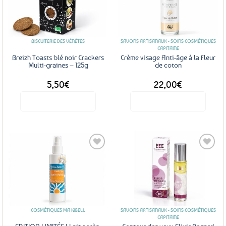
Ajouter
Ajouter
aux
aux
favoris
favoris
BISCUITERIE DES VÉNÈTES
SAVONS ARTISANAUX - SOINS COSMÉTIQUES
CAPITAINE
Breizh Toasts blé noir Crackers
Crème visage Anti-âge à la Fleur
Multi-graines – 125g
de coton
5,50
€
22,00
€
Voir le produit
Voir le produit
Ajouter
Ajouter
aux
aux
favoris
favoris
COSMÉTIQUES MA KIBELL
SAVONS ARTISANAUX - SOINS COSMÉTIQUES
CAPITAINE