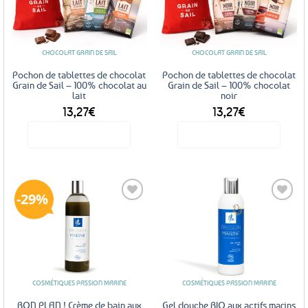
Ajouter
Ajouter
aux
aux
favoris
favoris
CHOCOLAT GRAIN DE SAIL
CHOCOLAT GRAIN DE SAIL
Pochon de tablettes de chocolat
Pochon de tablettes de chocolat
Grain de Sail – 100% chocolat au
Grain de Sail – 100% chocolat
lait
noir
13,27
€
13,27
€
Voir le produit
Voir le produit
29%
Ajouter
Ajouter
aux
aux
favoris
favoris
COSMÉTIQUES PASSION MARINE
COSMÉTIQUES PASSION MARINE
BON PLAN ! Crème de bain aux
Gel douche BIO aux actifs marins