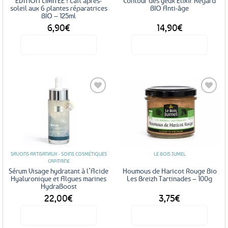
EDITION LIMITÉE ! Lait après-
Contour des yeux Elixir Regard
soleil aux 6 plantes réparatrices
BIO Anti-âge
BIO – 125ml
6,90
€
14,90
€
Voir le produit
Voir le produit
Ajouter
Ajouter
aux
aux
favoris
favoris
SAVONS ARTISANAUX - SOINS COSMÉTIQUES
LE BOIS JUMEL
CAPITAINE
Sérum Visage hydratant à l’Acide
Houmous de Haricot Rouge Bio
Hyaluronique et Algues marines
Les Breizh Tartinades – 100g
HydraBoost
22,00
€
3,75
€
Voir le produit
Voir le produit