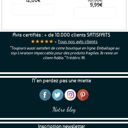
12,00
€
10,50
€
Le
Le
9,99
€
prix
prix
Voir le produit
Voir le produit
initial
actuel
était :
est :
10,50€.
9,99€.
Avis certifiés : + de 10.000 clients SATISFAITS
★★★★★
>
Tous nos avis clients
“Toujours aussi satisfait de cette boutique en ligne. Emballage au
top Livraison impeccable pour des produits fragiles. Je reste un
client fidèle.”
Frédéric M.
N’en perdez pas une miette
Notre blog
Inscription newsletter