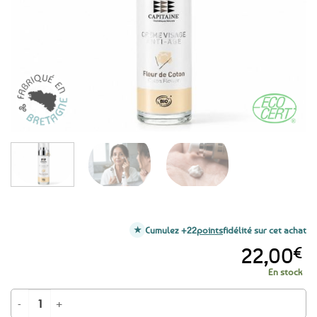
favoris
Cumulez +22
points
fidélité sur cet achat
22,00
€
En stock
quantité de Crème visage Anti-âge à la Fleur de coton