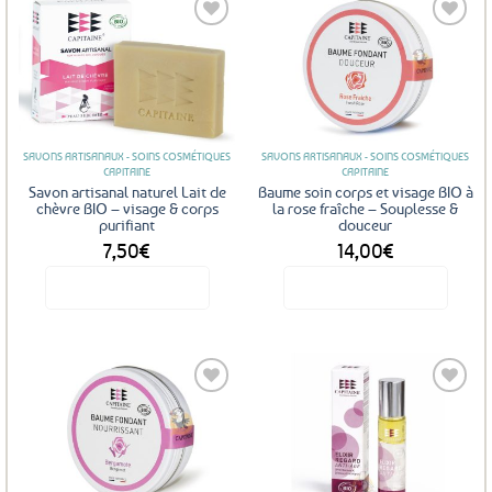
Ajouter
Ajouter
aux
aux
favoris
favoris
SAVONS ARTISANAUX - SOINS COSMÉTIQUES
SAVONS ARTISANAUX - SOINS COSMÉTIQUES
CAPITAINE
CAPITAINE
Savon artisanal naturel Lait de
Baume soin corps et visage BIO à
chèvre BIO – visage & corps
la rose fraîche – Souplesse &
purifiant
douceur
7,50
€
14,00
€
Voir le produit
Voir le produit
Ajouter
Ajouter
aux
aux
favoris
favoris