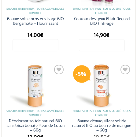
SAVONS ARTISANAUX - SOINS COSMÉTIQUES
SAVONS ARTISANAUX - SOINS COSMÉTIQUES
CAPITAINE
CAPITAINE
Baume soin corps et visage BIO
Contour des yeux Elixir Regard
Bergamote – Nourrissant
BIO Anti-âge
14,00
€
14,90
€
Voir le produit
Voir le produit
5%
Ajouter
Ajouter
aux
aux
favoris
favoris
SAVONS ARTISANAUX - SOINS COSMÉTIQUES
SAVONS ARTISANAUX - SOINS COSMÉTIQUES
CAPITAINE
CAPITAINE
Déodorant solide naturel BIO
Baume démaquillant solide
sans bicarbonate Fleur de Coton
naturel BIO au beurre de mangue
– 60g
– 60g