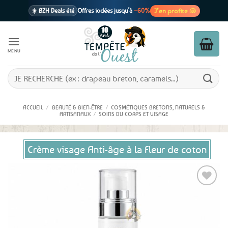
Passer
J’en profite 🐚
☀️ BZH Deals été
Offres iodées jusqu’à
–60%
au
contenu
🩷 CADEAU !
1 cadeau offert
dès 39€ d’achats
Voir cond. 🎁
MENU
📦 Livraison
En point relais dès
3,95€
seulement
Voir cond. 🚚
Recherche
pour :
ACCUEIL
/
BEAUTÉ & BIEN-ÊTRE
/
COSMÉTIQUES BRETONS, NATURELS &
ARTISANAUX
/
SOINS DU CORPS ET VISAGE
Crème visage Anti-âge à la Fleur de coton
Ajouter
aux