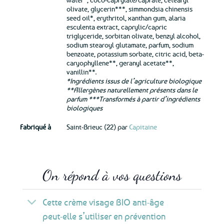
olivate, glycerin***, simmondsia chinensis
seed oil*, erythritol, xanthan gum, alaria
esculenta extract, caprylic/capric
triglyceride, sorbitan olivate, benzyl alcohol,
sodium stearoyl glutamate, parfum, sodium
benzoate, potassium sorbate, citric acid, beta-
caryophyllene**, geranyl acetate**,
vanillin**.
*Ingrédients issus de l’agriculture biologique
**Allergènes naturellement présents dans le
parfum ***Transformés à partir d’ingrédients
biologiques
Fabriqué à
Saint-Brieuc (22) par
Capitaine
On répond à vos questions
Cette crème visage BIO anti-âge
peut-elle s’utiliser en prévention