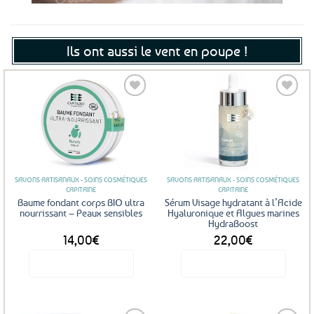
Ils ont aussi le vent en poupe !
Ajouter
Ajouter
aux
aux
favoris
favoris
SAVONS ARTISANAUX - SOINS COSMÉTIQUES
SAVONS ARTISANAUX - SOINS COSMÉTIQUES
CAPITAINE
CAPITAINE
Baume fondant corps BIO ultra
Sérum Visage hydratant à l’Acide
nourrissant – Peaux sensibles
Hyaluronique et Algues marines
HydraBoost
14,00
€
22,00
€
Voir le produit
Voir le produit