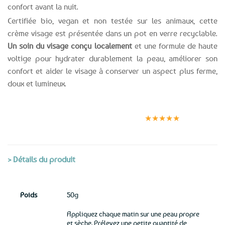
confort avant la nuit.
Certifiée bio, vegan et non testée sur les animaux, cette
crème visage est présentée dans un pot en verre recyclable.
Un soin du visage conçu localement
et une formule de haute
voltige pour hydrater durablement la peau, améliorer son
confort et aider le visage à conserver un aspect plus ferme,
doux et lumineux.
Expédition le
Clients
Paiement
jour même
satisfaits
sécurisé
★★★★★
(voir conditions)
> Détails du produit
Poids
50g
Appliquez chaque matin sur une peau propre
et sèche. Prélevez une petite quantité de