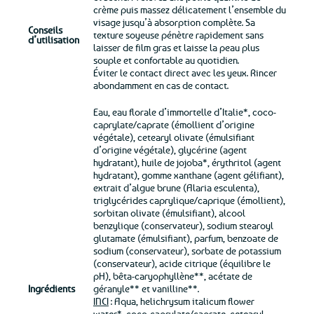
crème puis massez délicatement l’ensemble du
visage jusqu’à absorption complète. Sa
Conseils
texture soyeuse pénètre rapidement sans
d’utilisation
laisser de film gras et laisse la peau plus
souple et confortable au quotidien.
Éviter le contact direct avec les yeux. Rincer
abondamment en cas de contact.
Eau, eau florale d’immortelle d’Italie*, coco-
caprylate/caprate (émollient d’origine
végétale), cetearyl olivate (émulsifiant
d’origine végétale), glycérine (agent
hydratant), huile de jojoba*, érythritol (agent
hydratant), gomme xanthane (agent gélifiant),
extrait d’algue brune (Alaria esculenta),
triglycérides caprylique/caprique (émollient),
sorbitan olivate (émulsifiant), alcool
benzylique (conservateur), sodium stearoyl
glutamate (émulsifiant), parfum, benzoate de
sodium (conservateur), sorbate de potassium
(conservateur), acide citrique (équilibre le
pH), bêta-caryophyllène**, acétate de
Ingrédients
géranyle** et vanilline**.
INCI
: Aqua, helichrysum italicum flower
water*, coco-caprylate/caprate, cetearyl