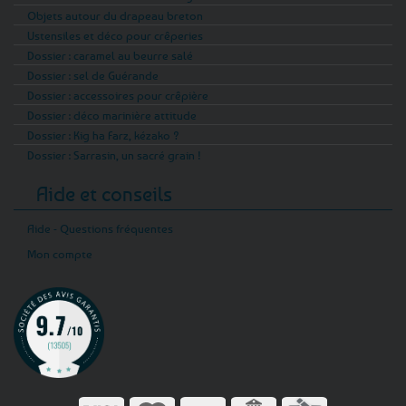
Objets autour du drapeau breton
Ustensiles et déco pour crêperies
Dossier : caramel au beurre salé
Dossier : sel de Guérande
Dossier : accessoires pour crêpière
Dossier : déco marinière attitude
Dossier : Kig ha Farz, kézako ?
Dossier : Sarrasin, un sacré grain !
Aide et conseils
Aide - Questions fréquentes
Mon compte