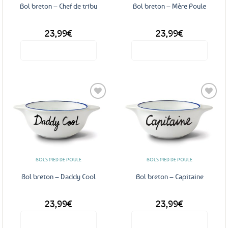
Bol breton – Chef de tribu
Bol breton – Mère Poule
la
page
du
23,99
€
23,99
€
produit
Voir le produit
Voir le produit
Ajouter
Ajouter
aux
aux
favoris
favoris
BOLS PIED DE POULE
BOLS PIED DE POULE
Bol breton – Daddy Cool
Bol breton – Capitaine
23,99
€
23,99
€
Voir le produit
Voir le produit