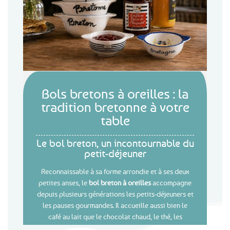
Bols bretons à oreilles : la
tradition bretonne à votre
table
Le bol breton, un incontournable du
petit-déjeuner
Reconnaissable à sa forme arrondie et à ses deux
petites anses, le
bol breton à oreilles
accompagne
depuis plusieurs générations les petits-déjeuners et
les pauses gourmandes. Il accueille aussi bien le
café au lait que le chocolat chaud, le thé, les
céréales ou une soupe. Pratiques pour tenir le bol