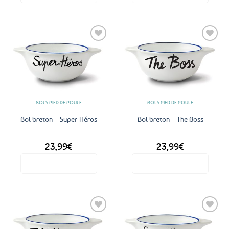
Ajouter
Ajouter
aux
aux
favoris
favoris
BOLS PIED DE POULE
BOLS PIED DE POULE
Bol breton – Super-Héros
Bol breton – The Boss
23,99
€
23,99
€
Voir le produit
Voir le produit