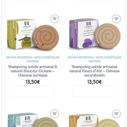
Ajouter
Ajouter
aux
aux
favoris
favoris
SAVONS ARTISANAUX - SOINS COSMÉTIQUES
SAVONS ARTISANAUX - SOINS COSMÉTIQUES
CAPITAINE
CAPITAINE
Shampoing solide artisanal &
Shampoing solide artisanal
naturel Douceur Océane –
naturel Fleurs d’été – Cheveux
Cheveux normaux
secs/abimés
13,50
€
13,50
€
Voir le produit
Voir le produit