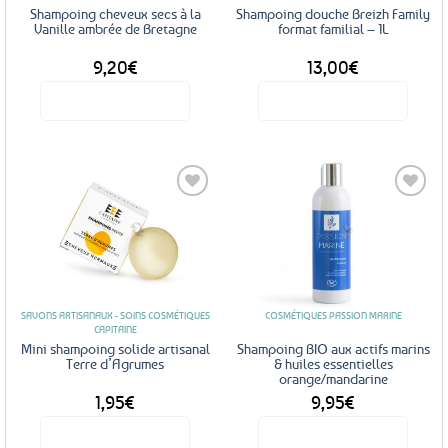
Shampoing cheveux secs à la
Shampoing douche Breizh Family
Vanille ambrée de Bretagne
format familial – 1L
9,20
€
13,00
€
Voir le produit
Voir le produit
Ajouter
Ajouter
aux
aux
favoris
favoris
SAVONS ARTISANAUX - SOINS COSMÉTIQUES
COSMÉTIQUES PASSION MARINE
CAPITAINE
Mini shampoing solide artisanal
Shampoing BIO aux actifs marins
Terre d’Agrumes
& huiles essentielles
orange/mandarine
1,95
€
9,95
€
Voir le produit
Voir le produit