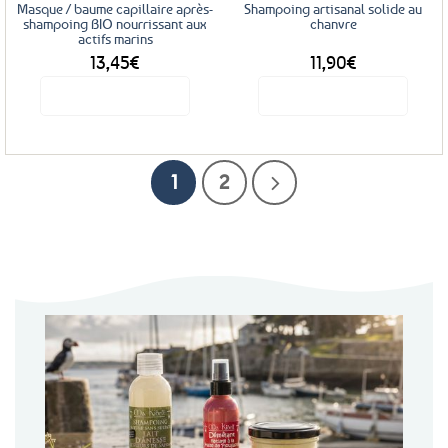
Masque / baume capillaire après-
Shampoing artisanal solide au
shampoing BIO nourrissant aux
chanvre
actifs marins
13,45
€
11,90
€
Voir le produit
Voir le produit
1
2