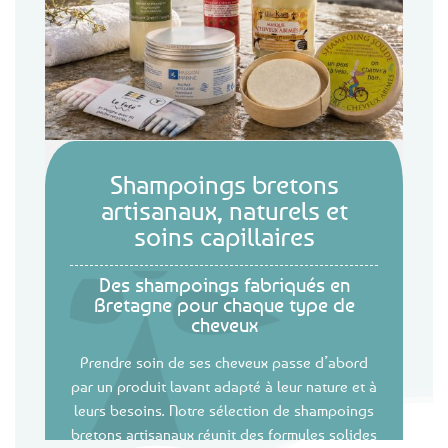
Shampoings bretons
artisanaux, naturels et
soins capillaires
Des shampoings fabriqués en
Bretagne pour chaque type de
cheveux
Prendre soin de ses cheveux passe d’abord
par un produit lavant adapté à leur nature et à
leurs besoins. Notre sélection de shampoings
bretons artisanaux réunit des formules solides