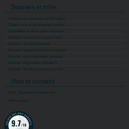
Bretagne et des fleurs de safran issues de
Dossiers et infos
l’agriculture biologique.
Cadeaux et souvenirs de Bretagne
Pour une routine inspirée du littoral, le
Objets autour du drapeau breton
shampoing BIO aux actifs marins Passion
Ustensiles et déco pour crêperies
Marine contient notamment des extraits de
Dossier : caramel au beurre salé
Dossier : sel de Guérande
fucus et de laminaire, de l’hydrolat de menthe
Dossier : accessoires pour crêpière
poivrée et des huiles essentielles d’orange et
Dossier : déco marinière attitude
de mandarine. Adapté à tous les types de
Dossier : Kig ha Farz, kézako ?
cheveux et aux lavages fréquents, il est certifié
Dossier : Sarrasin, un sacré grain !
BIO par Ecocert Greenlife et contient 99 %
d’ingrédients d’origine naturelle.
Aide et conseils
Le shampoing-douche Breizh Family offre enfin
Aide - Questions fréquentes
un format pompe de 1 litre. Cette formule deux-
Mon compte
en-un destinée au corps et aux cheveux
constitue une solution simple pour toute la
famille, tout en limitant le nombre de flacons
dans la salle de bain.