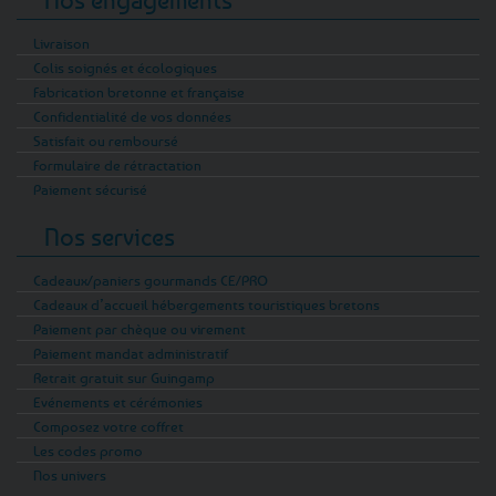
Nos engagements
manque de vitalité. Les palets Ma Kibell
Livraison
existent aussi aux algues ou au chanvre, ce
Colis soignés et écologiques
dernier étant particulièrement destiné aux
Fabrication bretonne et française
cheveux secs et abîmés.
Confidentialité de vos données
Satisfait ou remboursé
Toutes les formules ne possèdent pas les
Formulaire de rétractation
mêmes caractéristiques. Certaines références
Paiement sécurisé
sont certifiées BIO, sans sulfate, sans silicone
ou sans huile de palme.
Nos services
Shampoings liquides aux
Cadeaux/paniers gourmands CE/PRO
ingrédients bretons et actifs marins
Cadeaux d’accueil hébergements touristiques bretons
Les amateurs de formats classiques trouveront
Paiement par chèque ou virement
Paiement mandat administratif
plusieurs shampoings fabriqués en Bretagne
Retrait gratuit sur Guingamp
en flacons. Le shampoing réparateur Ma Kibell
Evénements et cérémonies
au miel et à l’huile de chanvre biologiques est
Composez votre coffret
destiné aux cheveux secs et aux pointes
Les codes promo
abîmées. Une autre formule sans sulfate
Nos univers
associe du lait d’ânesse originaire de