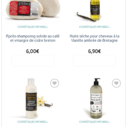
Ajouter
Ajouter
aux
aux
favoris
favoris
COSMÉTIQUES MA KIBELL
COSMÉTIQUES MA KIBELL
Après-shampoing solide au café
Huile sèche pour cheveux à la
et vinaigre de cidre breton
Vanille ambrée de Bretagne
6,00
€
6,90
€
Voir le produit
Voir le produit
Ajouter
Ajouter
aux
aux
favoris
favoris
COSMÉTIQUES MA KIBELL
COSMÉTIQUES MA KIBELL