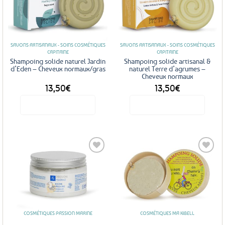
Ajouter
Ajouter
aux
aux
favoris
favoris
SAVONS ARTISANAUX - SOINS COSMÉTIQUES
SAVONS ARTISANAUX - SOINS COSMÉTIQUES
CAPITAINE
CAPITAINE
Shampoing solide naturel Jardin
Shampoing solide artisanal &
d’Eden – Cheveux normaux/gras
naturel Terre d’agrumes –
Cheveux normaux
13,50
€
13,50
€
Voir le produit
Voir le produit
Ajouter
Ajouter
aux
aux
favoris
favoris
COSMÉTIQUES PASSION MARINE
COSMÉTIQUES MA KIBELL