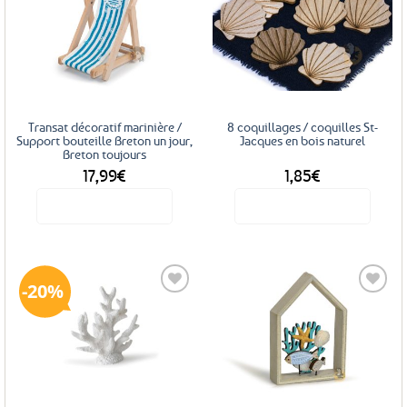
Ajouter
Ajouter
aux
aux
favoris
favoris
Transat décoratif marinière /
8 coquillages / coquilles St-
Support bouteille Breton un jour,
Jacques en bois naturel
Breton toujours
17,99
€
1,85
€
Voir le produit
Voir le produit
20%
Ajouter
Ajouter
aux
aux
favoris
favoris