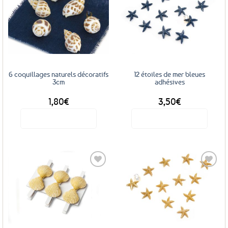
Ajouter
Ajouter
aux
aux
favoris
favoris
6 coquillages naturels décoratifs
12 étoiles de mer bleues
3cm
adhésives
1,80
€
3,50
€
Voir le produit
Voir le produit
Ajouter
Ajouter
aux
aux
favoris
favoris