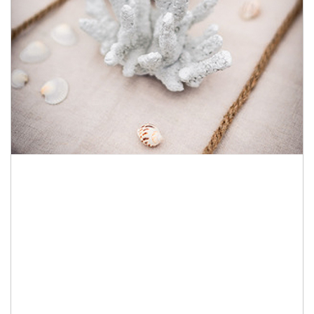
Quelques mots sur
nos coquillages
décoratifs
Pour une décoration de table dans l’esprit
marin, optez pour notre large choix de
coquillages et étoiles de mer de décoration !
Tous ces articles vous sont proposés dans
différentes tailles et différents styles,
adhésifs ou à poser, naturels ou colorés, afin