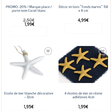
PROMO -20% ! Marque-place /
Décor en bois “Fonds marins” 11.8
porte-nom Corail blanc
x 8 cm
2,50
€
4,99
€
Le
Le
1,99
€
prix
prix
Voir le produit
Voir le produit
initial
actuel
était :
est :
2,50€.
1,99€.
Ajouter
Ajouter
aux
aux
favoris
favoris
Etoile de mer blanche décorative
4 étoiles de mer en résine
– 12cm
adhésives 4cm
1,95
€
1,99
€