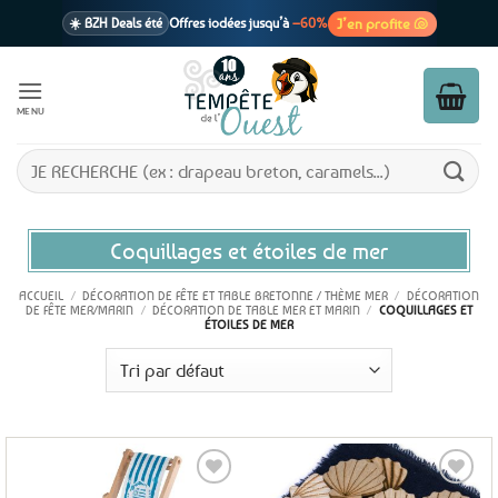
Passer
J’en profite 🐚
☀️ BZH Deals été
Offres iodées jusqu’à
–60%
au
contenu
🩷 CADEAU !
1 cadeau offert
dès 39€ d’achats
Voir cond. 🎁
MENU
📦 Livraison
En point relais dès
3,95€
seulement
Voir cond. 🚚
Recherche
pour :
Coquillages et étoiles de mer
ACCUEIL
/
DÉCORATION DE FÊTE ET TABLE BRETONNE / THÈME MER
/
DÉCORATION
DE FÊTE MER/MARIN
/
DÉCORATION DE TABLE MER ET MARIN
/
COQUILLAGES ET
ÉTOILES DE MER