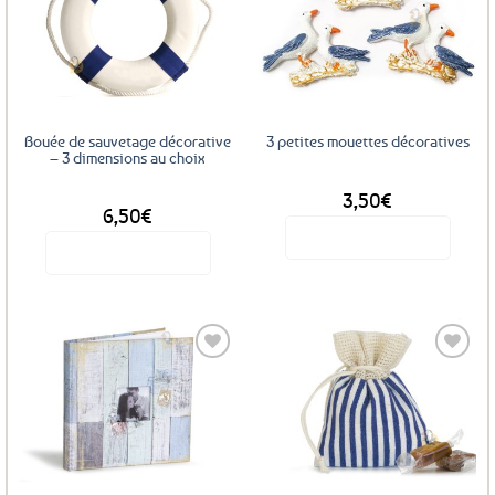
Ajouter
Ajouter
aux
aux
favoris
favoris
Bouée de sauvetage décorative
3 petites mouettes décoratives
– 3 dimensions au choix
3,50
€
DÈS
6,50
€
Voir le produit
Voir le produit
Ce
produit
a
plusieurs
variations.
Les
Ajouter
Ajouter
options
aux
aux
favoris
favoris
peuvent
être
choisies