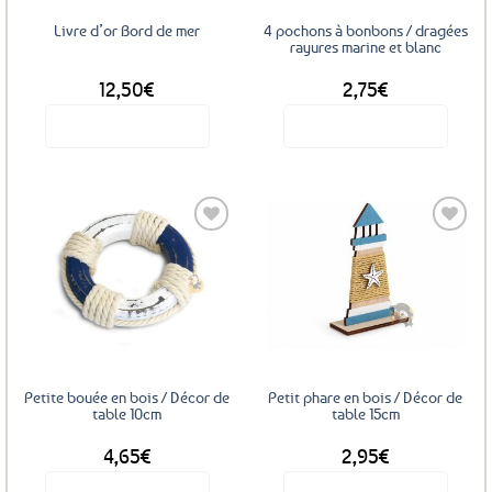
sur
Livre d’or Bord de mer
4 pochons à bonbons / dragées
la
rayures marine et blanc
page
12,50
€
2,75
€
du
produit
Voir le produit
Voir le produit
Ajouter
Ajouter
aux
aux
favoris
favoris
Petite bouée en bois / Décor de
Petit phare en bois / Décor de
table 10cm
table 15cm
4,65
€
2,95
€
Voir le produit
Voir le produit