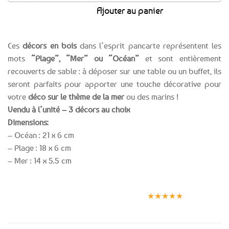
Ajouter au panier
Ces
décors en bois
dans l’esprit pancarte représentent les
mots
“Plage”, “Mer” ou “Océan”
et sont entièrement
recouverts de sable : à déposer sur une table ou un buffet, ils
seront parfaits pour apporter une touche décorative pour
votre
déco sur le thème de la mer
ou des marins !
Vendu à l’unité – 3 décors au choix
Dimensions:
– Océan : 21 x 6 cm
– Plage : 18 x 6 cm
– Mer : 14 x 5.5 cm
Expédition le
Clients
Paiement
jour même
satisfaits
sécurisé
★★★★★
(voir conditions)