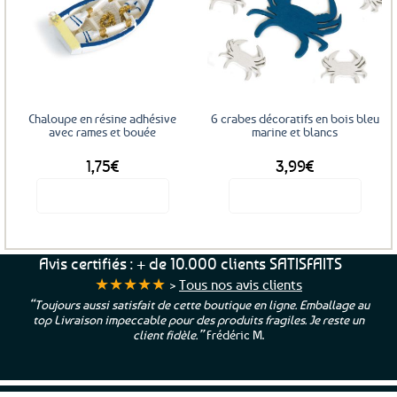
Ajouter
Ajouter
aux
aux
favoris
favoris
Chaloupe en résine adhésive
6 crabes décoratifs en bois bleu
avec rames et bouée
marine et blancs
1,75
€
3,99
€
Voir le produit
Voir le produit
Avis certifiés : + de 10.000 clients SATISFAITS
★★★★★
>
Tous nos avis clients
“Toujours aussi satisfait de cette boutique en ligne. Emballage au
top Livraison impeccable pour des produits fragiles. Je reste un
client fidèle.”
Frédéric M.