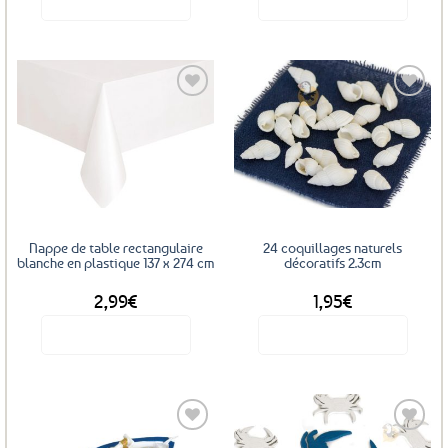
Ajouter
Ajouter
aux
aux
favoris
favoris
Nappe de table rectangulaire
24 coquillages naturels
blanche en plastique 137 x 274 cm
décoratifs 2.3cm
2,99
€
1,95
€
Voir le produit
Voir le produit