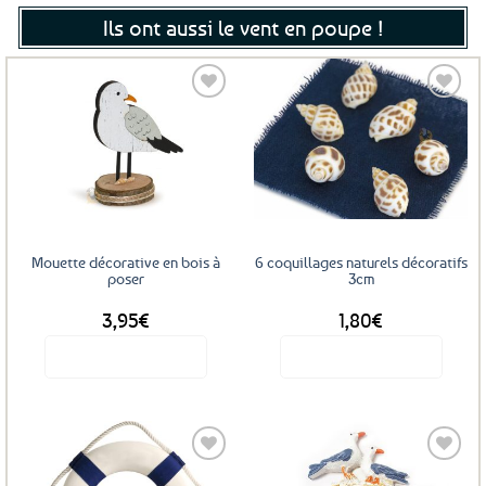
Ils ont aussi le vent en poupe !
Ajouter
Ajouter
aux
aux
favoris
favoris
Mouette décorative en bois à
6 coquillages naturels décoratifs
poser
3cm
3,95
€
1,80
€
Voir le produit
Voir le produit