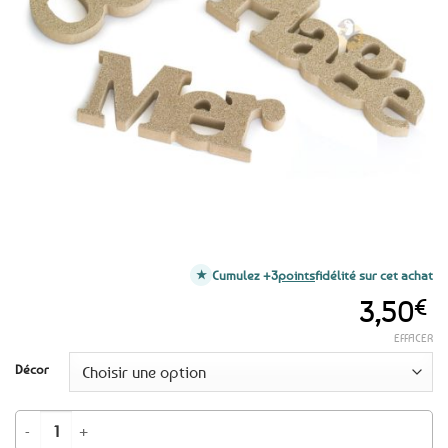
aux
favoris
Cumulez +3
points
fidélité sur cet achat
3,50
€
EFFACER
Décor
quantité de Décor en bois effet sable - Océan, Mer ou Plage