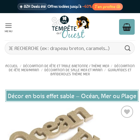
Passer
J’en profite 🐚
☀️ BZH Deals été
Offres iodées jusqu’à
–60%
au
contenu
🩷 CADEAU !
1 cadeau offert
dès 39€ d’achats
Voir cond. 🎁
MENU
📦 Livraison
En point relais dès
3,95€
seulement
Voir cond. 🚚
Recherche
pour :
ACCUEIL
/
DÉCORATION DE FÊTE ET TABLE BRETONNE / THÈME MER
/
DÉCORATION
DE FÊTE MER/MARIN
/
DÉCORATION DE SALLE MER ET MARIN
/
GUIRLANDES ET
BANDEROLES THÈME MER
Décor en bois effet sable – Océan, Mer ou Plage
Ajouter