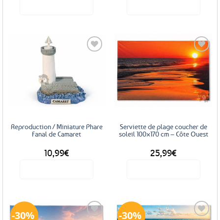
Voir le produit
Voir le produit
Ajouter
Ajouter
aux
aux
favoris
favoris
Reproduction / Miniature Phare
Serviette de plage coucher de
Fanal de Camaret
soleil 100×170 cm – Côte Ouest
10,99
€
25,99
€
Voir le produit
Voir le produit
30%
30%