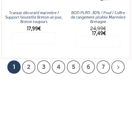
Transat décoratif marinière /
BON PLAN -30% ! Pouf / Coffre
Support bouteille Breton un jour,
de rangement pliable Marinière
Breton toujours
Bretagne
17,99
€
24,99
€
Le
Le
17,49
€
prix
prix
Voir le produit
Voir le produit
initial
actuel
était :
est :
24,99€.
17,49€.
1
2
3
4
5
6
7
Service Client
Livraison
Paiements
Clients
Offerte
Sécurisés
Satisfaits
dès
100%
à votre écoute !
69€ d’achats
★★★★★