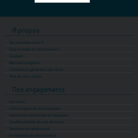
A propos
Qui sommes-nous ?
Nos artisans et producteurs
Cookies
Mentions légales
Conditions générales de vente
Avis de nos clients
Nos engagements
Livraison
Colis soignés et écologiques
Fabrication bretonne et française
Confidentialité de vos données
Satisfait ou remboursé
Formulaire de rétractation