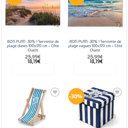
Ajouter
Ajouter
aux
aux
favoris
favoris
BON PLAN -30% ! Serviette de
BON PLAN -30% ! Serviette de
plage dunes 100×170 cm – Côte
plage vagues 100×170 cm – Côte
Ouest
Ouest
25,99
€
25,99
€
Le
Le
Le
Le
18,19
€
18,19
€
prix
prix
prix
prix
Voir le produit
Voir le produit
initial
actuel
initial
actuel
était :
est :
était :
est :
25,99€.
18,19€.
25,99€.
18,19€.
30%
Ajouter
Ajouter
aux
aux
favoris
favoris