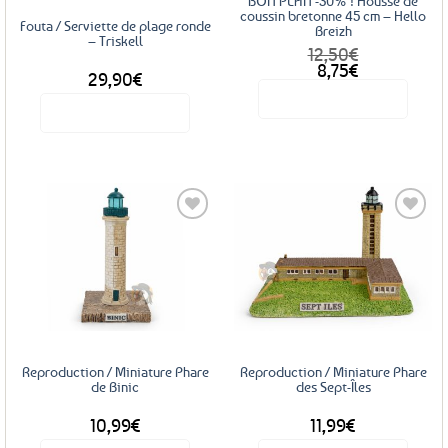
BON PLAN -30% ! Housse de
la
coussin bretonne 45 cm – Hello
Fouta / Serviette de plage ronde
Breizh
page
– Triskell
12,50
€
du
Le
Le
8,75
€
29,90
€
produit
prix
prix
Voir le produit
initial
actuel
Voir le produit
était :
est :
12,50€.
8,75€.
Ajouter
Ajouter
aux
aux
favoris
favoris
Reproduction / Miniature Phare
Reproduction / Miniature Phare
de Binic
des Sept-Îles
10,99
€
11,99
€