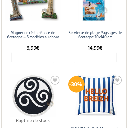
Ajouter
Ajouter
aux
aux
favoris
favoris
Magnet en résine Phare de
Serviette de plage Paysages de
Bretagne – 3 modèles au choix
Bretagne 70×140 cm
3,99
€
14,99
€
Voir le produit
Voir le produit
Ce
produit
a
30%
plusieurs
variations.
Les
Ajouter
Ajouter
options
aux
aux
favoris
favoris
peuvent
être
Rupture de stock
choisies
sur