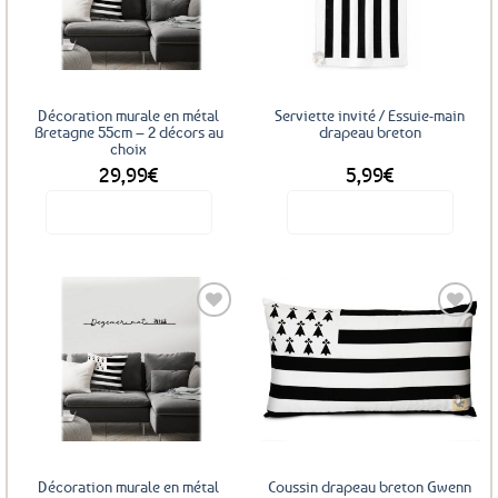
aux
aux
favoris
favoris
Décoration murale en métal
Serviette invité / Essuie-main
Bretagne 55cm – 2 décors au
drapeau breton
choix
29,99
€
5,99
€
Voir le produit
Voir le produit
Ce
produit
a
plusieurs
variations.
Les
Ajouter
Ajouter
options
aux
aux
favoris
favoris
peuvent
être
choisies
sur
Décoration murale en métal
Coussin drapeau breton Gwenn