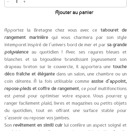
était :
est :
Ajouter au panier
24,99€.
17,49€.
Apportez la Bretagne chez vous avec ce
tabouret de
rangement marinière
qui vous charmera par son style
intemporel inspiré de l’univers bord de mer et par
sa grande
polyvalence
au quotidien ! Avec ses rayures bleues et
blanches et sa bigoudène brandissant joyeusement son
drapeau breton sur le couvercle, il apportera une
touche
déco fraîche et élégante
dans un salon, une chambre ou un
coin détente. À la fois utilisable comme
assise d’appoint,
repose-pieds et coffre de rangement
, ce pouf multifonctions
est pensé pour optimiser votre espace. Vous pourrez y
ranger facilement plaid, livres et magazines ou petits objets
du quotidien, tout en offrant une surface stable pour
s’asseoir ou reposer vos jambes.
Son
revêtement en simili cuir
lui confère un aspect soigné et