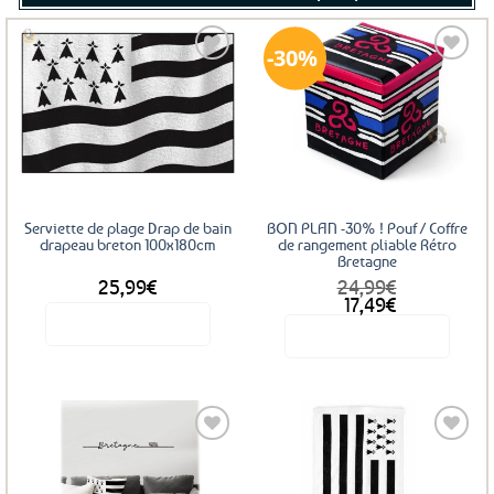
30%
Ajouter
Ajouter
aux
aux
favoris
favoris
Serviette de plage Drap de bain
BON PLAN -30% ! Pouf / Coffre
drapeau breton 100x180cm
de rangement pliable Rétro
Bretagne
25,99
€
24,99
€
Le
Le
17,49
€
prix
prix
Voir le produit
Voir le produit
initial
actuel
était :
est :
24,99€.
17,49€.
Ajouter
Ajouter