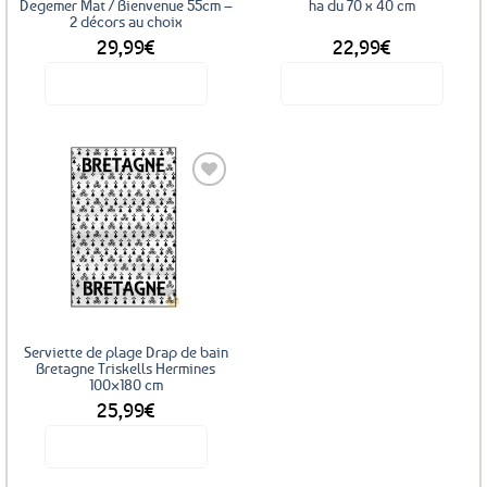
la
Degemer Mat / Bienvenue 55cm –
ha du 70 x 40 cm
2 décors au choix
page
29,99
€
22,99
€
du
produit
Voir le produit
Voir le produit
Ce
produit
a
plusieurs
variations.
Les
Ajouter
options
aux
favoris
peuvent
être
choisies
sur
Serviette de plage Drap de bain
la
Bretagne Triskells Hermines
100×180 cm
page
25,99
€
du
produit
Voir le produit