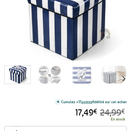
aux
favoris
Cumulez +17
points
fidélité sur cet achat
Le
Le
17,49
€
24,99
€
prix
prix
En stock
initial
actuel
quantité de BON PLAN -30% ! Pouf / Coffre de rangement pliable Mariniè