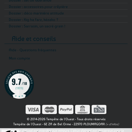
Dossier : sel de Guérande
Dossier : accessoires pour crêpière
Dossier : déco marinière attitude
Dossier : Kig ha Farz, kézako ?
Dossier : Sarrasin, un sacré grain !
Aide et conseils
Aide - Questions fréquentes
Mon compte
© 2014-2026 Tempête de l'Ouest - Tous droits réservés
Tempête de l'Ouest - 6E ZA de Bel Orme - 22970 PLOUMAGOAR
(+ d'infos)
La vente d'alcool est interdite aux mineurs. L'abus d'alcool est dangereux pour la