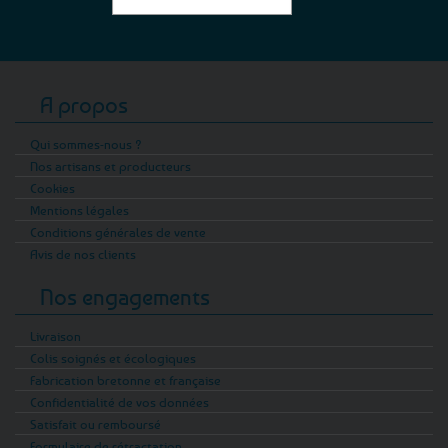
A propos
Qui sommes-nous ?
Nos artisans et producteurs
Cookies
Mentions légales
Conditions générales de vente
Avis de nos clients
Nos engagements
Livraison
Colis soignés et écologiques
Fabrication bretonne et française
Confidentialité de vos données
Satisfait ou remboursé
Formulaire de rétractation