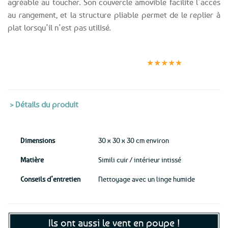
agréable au toucher. Son couvercle amovible facilite l’accès
au rangement, et la structure pliable permet de le replier à
plat lorsqu’il n’est pas utilisé.
Expédition le
Clients
Paiement
jour même
satisfaits
sécurisé
★★★★★
(voir conditions)
> Détails du produit
Dimensions
30 x 30 x 30 cm environ
Matière
Simili cuir / intérieur intissé
Conseils d’entretien
Nettoyage avec un linge humide
Ils ont aussi le vent en poupe !