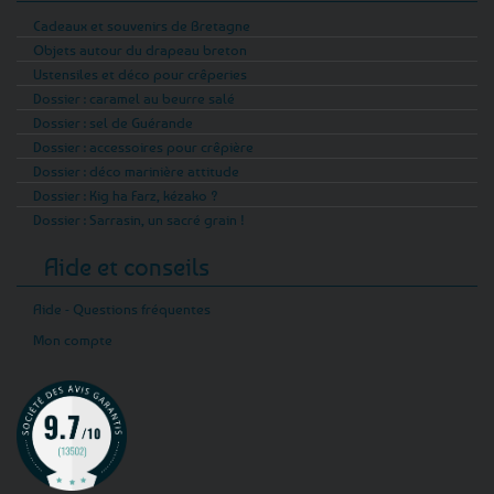
Cadeaux et souvenirs de Bretagne
Objets autour du drapeau breton
Ustensiles et déco pour crêperies
Dossier : caramel au beurre salé
Dossier : sel de Guérande
Dossier : accessoires pour crêpière
Dossier : déco marinière attitude
Dossier : Kig ha Farz, kézako ?
Dossier : Sarrasin, un sacré grain !
Aide et conseils
Aide - Questions fréquentes
Mon compte