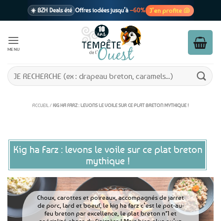
Passer
J’en profite 🐚
☀️ BZH Deals été
Offres iodées jusqu’à
–60%
au
contenu
🩷 CADEAU !
1 cadeau offert
dès 39€ d’achats
Voir cond. 🎁
MENU
📦 Livraison
En point relais dès
3,95€
seulement
Voir cond. 🚚
Recherche
pour :
ACCUEIL
/
KIG HA FARZ : LEVONS LE VOILE SUR CE PLAT BRETON MYTHIQUE !
Kig ha Farz : levons le voile sur ce plat breton
mythique !
Choux, carottes et poireaux, accompagnés de jarret
de porc, lard et boeuf, le kig ha farz c’est le pot-au-
feu breton par excellence, le plat breton n°1 et