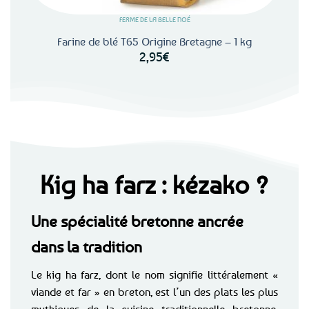
FERME DE LA BELLE NOÉ
Rupture de 
FERME DE LA BEL
blé T65 Origine Bretagne – 1 kg
2,95
€
Farine de Blé noir / Sarras
DÈS
2,95
€
Kig ha farz : kézako ?
Une spécialité bretonne ancrée
dans la tradition
Le kig ha farz, dont le nom signifie littéralement «
viande et far » en breton, est l’un des plats les plus