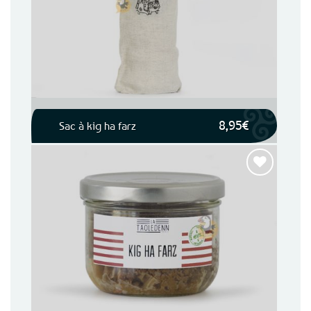
favoris
8,95
€
Sac à kig ha farz
Ajouter
aux
favoris