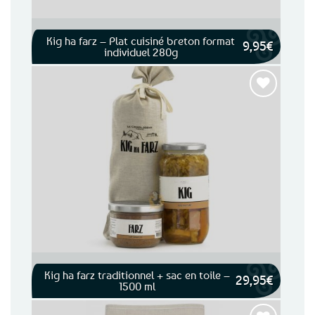
Kig ha farz – Plat cuisiné breton format
9,95
€
individuel 280g
Ajouter
aux
favoris
Kig ha farz traditionnel + sac en toile –
29,95
€
1500 ml