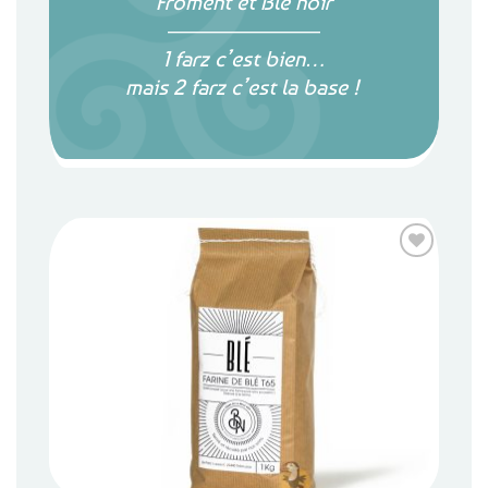
Froment et Blé noir
―――――――
1 farz c’est bien…
mais 2 farz c’est la base !
Ajouter
aux
favoris