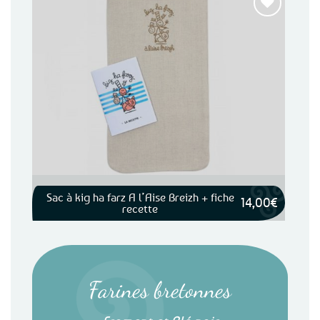
Ajouter
aux
favoris
Sac à kig ha farz A l’Aise Breizh + fiche
14,00
€
recette
Farines bretonnes