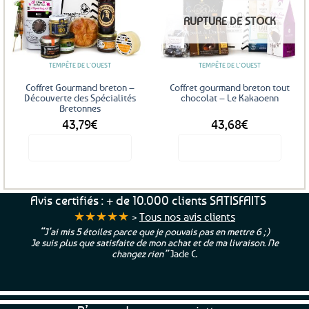
Ajouter
Ajouter
RUPTURE DE STOCK
aux
aux
favoris
favoris
TEMPÊTE DE L'OUEST
TEMPÊTE DE L'OUEST
Coffret Gourmand breton –
Coffret gourmand breton tout
Découverte des Spécialités
chocolat – Le Kakaoenn
Bretonnes
43,79
€
43,68
€
Voir le produit
Voir le produit
Avis certifiés : + de 10.000 clients SATISFAITS
★★★★★
>
Tous nos avis clients
“J’ai mis 5 étoiles parce que je pouvais pas en mettre 6 ;)
Je suis plus que satisfaite de mon achat et de ma livraison. Ne
changez rien”
Jade C.