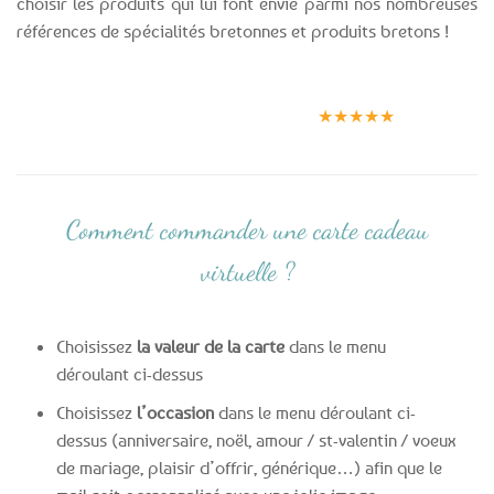
choisir les produits qui lui font envie parmi nos nombreuses
références de spécialités bretonnes et produits bretons !
Expédition le
Clients
Paiement
jour même
satisfaits
sécurisé
★★★★★
(voir conditions)
Comment commander une carte cadeau
virtuelle ?
Choisissez
la valeur de la carte
dans le menu
déroulant ci-dessus
Choisissez
l’occasion
dans le menu déroulant ci-
dessus (anniversaire, noël, amour / st-valentin / voeux
de mariage, plaisir d’offrir, générique…) afin que le