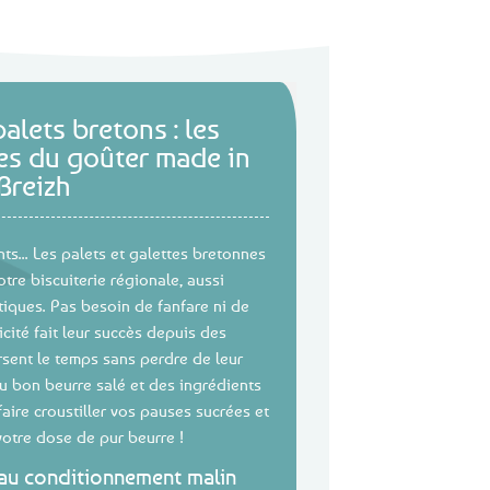
palets bretons : les
es du goûter made in
Breizh
nts... Les palets et galettes bretonnes
otre biscuiterie régionale, aussi
iques. Pas besoin de fanfare ni de
icité fait leur succès depuis des
ersent le temps sans perdre de leur
u bon beurre salé et des ingrédients
 faire croustiller vos pauses sucrées et
otre dose de pur beurre !
 au conditionnement malin