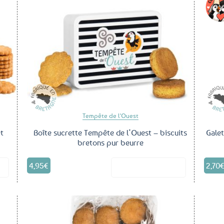
outer
Ajouter
aux
aux
voris
favoris
Tempête de l'Ouest
et
Boîte sucrette Tempête de l’Ouest – biscuits
Galet
bretons pur beurre
4,95
€
2,70
it
Voir le produit