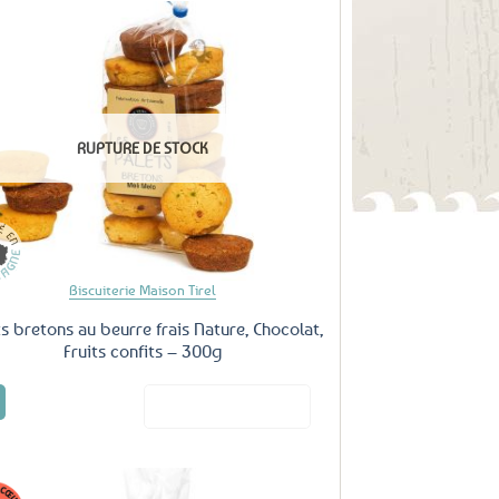
nspiré du jeu de palet breton, palet en fonte lancé
r et n’est pas doré à l’oeuf contrairement à sa
Ajouter
aux
favoris
RUPTURE DE STOCK
Biscuiterie Maison Tirel
s bretons au beurre frais Nature, Chocolat,
Fruits confits – 300g
€
Voir le produit