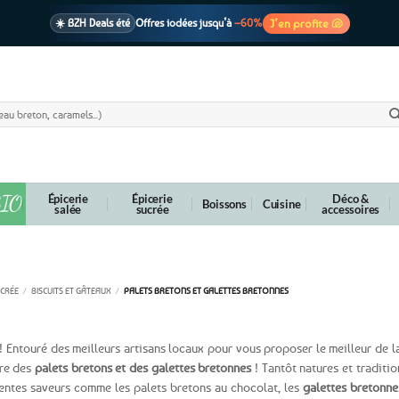
J’en profite 🐚
☀️ BZH Deals été
Offres iodées jusqu’à
–60%
🩷 CADEAU !
1 cadeau offert
dès 39€ d’achats
Voir cond. 🎁
📦 Livraison
En point relais dès
3,95€
seulement
Voir cond. 🚚
IO
Épicerie
Épicerie
Déco &
Boissons
Cuisine
salée
sucrée
accessoires
s bretons et galettes bretonnes
UCRÉE
/
BISCUITS ET GÂTEAUX
/
PALETS BRETONS ET GALETTES BRETONNES
! Entouré des meilleurs artisans locaux pour vous proposer le meilleur de 
rre des
palets bretons et des galettes bretonnes
! Tantôt natures et traditio
érentes saveurs comme les palets bretons au chocolat, les
galettes bretonne