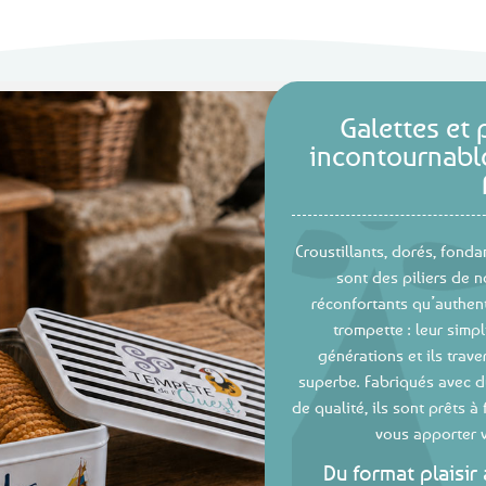
Galettes et 
incontournabl
Croustillants, dorés, fonda
sont des piliers de n
réconfortants qu’authent
trompette : leur simpl
générations et ils trav
superbe. Fabriqués avec d
de qualité, ils sont prêts à
vous apporter v
Du format plaisir