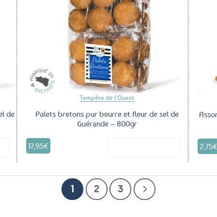
outer
Ajouter
aux
aux
voris
favoris
Tempête de l'Ouest
el de
Palets bretons pur beurre et fleur de sel de
Assor
Guérande – 800gr
17,95
€
2,75
it
Voir le produit
1
2
3