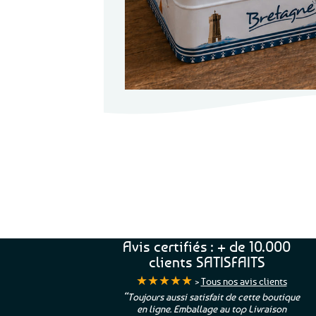
Offerte
Livraison
dès
69€ d’achats
Avis certifiés : + de 10.000
clients SATISFAITS
★★★★★
>
Tous nos avis clients
ur. La Bretagne à
“Toujours aussi satisfait de cette boutique
en ligne. Emballage au top Livraison
 moi qui suis si loin