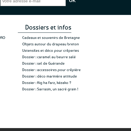
e de mon achat et
commande, mais un client à satisfaire.”
rapid
ponibles en ligne, avec une livraison
gez rien”
Jade C.
Guy H.
Vive 
urisé, et un emballage soigné qui
gendaire. Bien sûr, il peut arriver que
t, mais elles n'en resteront pas moins
Dossiers et infos
élicieuses ;)
PRO
Cadeaux et souvenirs de Bretagne
t frais et sec, ils gardent tout leur
Objets autour du drapeau breton
Ustensiles et déco pour crêperies
ndant quelques temps.
Dossier : caramel au beurre salé
s, simples et indémodables, méritent
Dossier : sel de Guérande
hoix à l’heure du goûter !
Dossier : accessoires pour crêpière
Dossier : déco marinière attitude
Dossier : Kig ha Farz, kézako ?
Dossier : Sarrasin, un sacré grain !