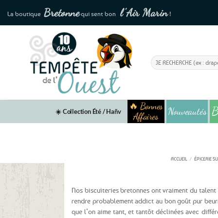
Passer
Bretonne
l'
Air Marin
La boutique
qui sent bon
!
au
contenu
Recherche
pour :
🔥 Bonnes
B
Nouveautés
☀️ Collection Été / Hañv
Affaires
Palet
ACCUEIL
/
ÉPICERIE S
Nos biscuiteries bretonnes ont vraiment du talent 
rendre probablement addict au bon goût pur beu
que l’on aime tant, et tantôt déclinées avec diff