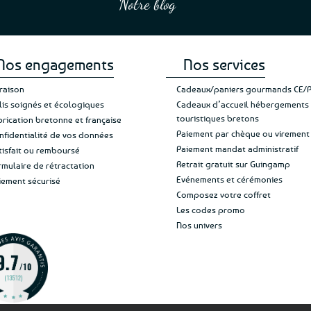
Notre blog
Je suis plus que satisfait
et une équipe à l’écoute :-)”
Patricia M.
Tous nos biscuits sont dis
de ma livraison. Ne chan
rapide, un paiement séc
protège leur croustillant lé
quelques brisures s'inviten
Nos engagements
Nos services
d
vraison
Cadeaux/paniers gourmands CE/
À conserver dans un endroi
lis soignés et écologiques
Cadeaux d’accueil hébergements
touristiques bretons
brication bretonne et française
croquant pe
Paiement par chèque ou virement
nfidentialité de vos données
Galettes et palets breton
Paiement mandat administratif
tisfait ou remboursé
Retrait gratuit sur Guingamp
une place de c
rmulaire de rétractation
Evénements et cérémonies
iement sécurisé
Composez votre coffret
Les codes promo
Nos univers