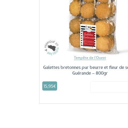
Aj
fa
Tempête de l'Ouest
Galettes bretonnes pur beurre et fleur de s
Guérande – 800gr
15,95
€
Voir le produ