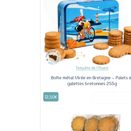
Aj
fa
Tempête de l'Ouest
Boîte métal Virée en Bretagne – Palets 
galettes bretonnes 255g
12,50
€
Voir le produ