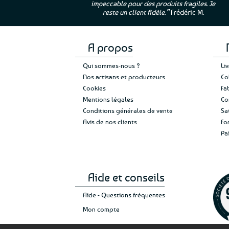
impeccable pour des produits fragiles. Je
e”
Cathy P.
reste un client fidèle.”
Frédéric M.
A propos
Qui sommes-nous ?
Li
Nos artisans et producteurs
Co
Cookies
Fa
Mentions légales
Co
Conditions générales de vente
Sa
Avis de nos clients
Fo
Pa
Aide et conseils
Aide - Questions fréquentes
Mon compte