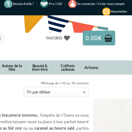
Besoin d’aide ?
Pro / CSE
Se connecter / Créer mon compte
Newsletter
0,00
€
FAVORIS
Autour de la
Beauté &
Coffrets
Artisans
fête
bien-être
cadeaux
Affichage de 1–12 sur 33 résultats
la
biscuiterie bretonn
e, Tempête de l’Ouest va vous
nnelles laissant toute la place à leur parfum beurré
s au blé noir
ou au
caramel au beurre salé
, parfois