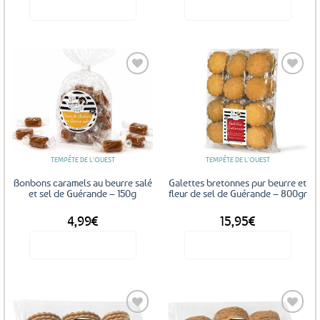
Voir le produit
Voir le produit
Ajouter
Ajouter
aux
aux
favoris
favoris
TEMPÊTE DE L'OUEST
TEMPÊTE DE L'OUEST
Bonbons caramels au beurre salé
Galettes bretonnes pur beurre et
et sel de Guérande – 150g
fleur de sel de Guérande – 800gr
4,99
€
15,95
€
Voir le produit
Voir le produit