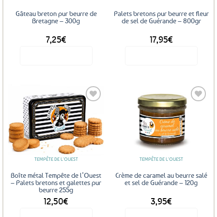
Gâteau breton pur beurre de
Palets bretons pur beurre et fleur
Bretagne – 300g
de sel de Guérande – 800gr
7,25
€
17,95
€
Voir le produit
Voir le produit
Ajouter
Ajouter
aux
aux
favoris
favoris
TEMPÊTE DE L'OUEST
TEMPÊTE DE L'OUEST
Boîte métal Tempête de l’Ouest
Crème de caramel au beurre salé
– Palets bretons et galettes pur
et sel de Guérande – 120g
beurre 255g
12,50
€
3,95
€
Voir le produit
Voir le produit