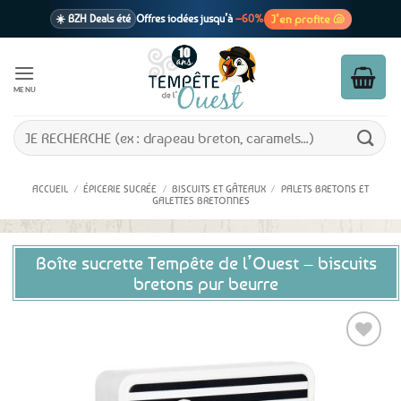
Passer
J’en profite 🐚
☀️ BZH Deals été
Offres iodées jusqu’à
–60%
au
contenu
🩷 CADEAU !
1 cadeau offert
dès 39€ d’achats
Voir cond. 🎁
MENU
📦 Livraison
En point relais dès
3,95€
seulement
Voir cond. 🚚
Recherche
pour :
ACCUEIL
/
ÉPICERIE SUCRÉE
/
BISCUITS ET GÂTEAUX
/
PALETS BRETONS ET
GALETTES BRETONNES
Boîte sucrette Tempête de l’Ouest – biscuits
bretons pur beurre
Ajouter