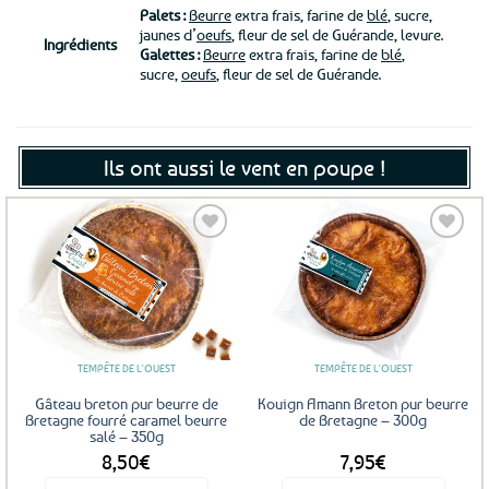
Palets :
Beurre
extra frais, farine de
blé
, sucre,
jaunes d’
oeufs
, fleur de sel de Guérande, levure.
Ingrédients
Galettes :
Beurre
extra frais, farine de
blé
,
sucre,
oeufs
, fleur de sel de Guérande.
Ils ont aussi le vent en poupe !
Ajouter
Ajouter
aux
aux
favoris
favoris
TEMPÊTE DE L'OUEST
TEMPÊTE DE L'OUEST
Gâteau breton pur beurre de
Kouign Amann Breton pur beurre
Bretagne fourré caramel beurre
de Bretagne – 300g
salé – 350g
8,50
€
7,95
€