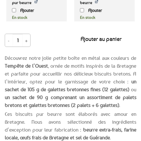
pur beurre
beurre
Ajouter
Ajouter
En stock
En stock
quantité de Boîte sucrette Tempête de l'Ouest - biscuits bretons pur beur
Ajouter au panier
Découvrez notre jolie petite boîte en métal aux couleurs de
Tempête de l’Ouest
, ornée de motifs inspirés de la Bretagne
et parfaite pour accueillir nos délicieux biscuits bretons. A
l’intérieur, optez pour le garnissage de votre choix :
un
sachet de 105 g de galettes bretonnes fines (12 galettes)
ou
un sachet de 90 g comprenant un assortiment de palets
bretons et galettes bretonnes (2 palets + 6 galettes)
.
Ces biscuits pur beurre sont élaborés avec amour en
Bretagne. Nous avons sélectionné des ingrédients
d’exception pour leur fabrication :
beurre extra-frais, farine
locale, œufs frais de Bretagne et sel de Guérande
.