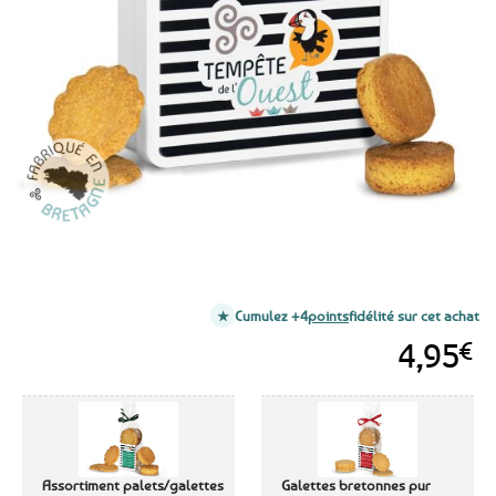
aux
favoris
Cumulez +4
points
fidélité sur cet achat
4,95
€
Assortiment palets/galettes
Galettes bretonnes pur