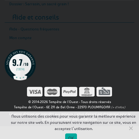
Dossier : Sarrasin, un sacré grain !
Aide et conseils
Aide - Questions fréquentes
Mon compte
© 2014-2026 Tempête de l'Ouest - Tous droits réservés
Tempête de l'Ouest - 6E ZA de Bel Orme - 22970 PLOUMAGOAR
(+ d'infos)
La vente d'alcool est interdite aux mineurs. L'abus d'alcool est dangereux pour la
Nous utilisons des cookies pour vous garantir la meilleure expérience
santé, à consommer avec modération.
sur notre site web. En poursuivant votre navigation sur ce site, vous en
acceptez l’utilisation.
OK