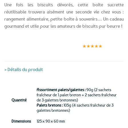
Une fois les biscuits dévorés, cette boîte sucrette
réutilisable trouvera aisément une seconde vie chez vous :
rangement alimentaire, petite boîte à souvenirs… Un cadeau
gourmand et utile pour les amateurs de biscuits pur beurre !
Expédition le
Clients
Paiement
jour même
satisfaits
sécurisé
★★★★★
(voir conditions)
> Détails du produit
Assortiment palets/galettes :
90g (2 sachets
fraîcheur de 1 palet breton + 2 sachets fraîcheur
Quantité
de 3 galettes bretonnes)
Palets bretons :
105g (4 sachets fraîcheur de 3
galettes bretonnes)
Dimensions
125 x 90 x 60 mm