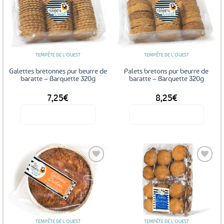
Ajouter
Ajouter
aux
aux
favoris
favoris
TEMPÊTE DE L'OUEST
TEMPÊTE DE L'OUEST
Galettes bretonnes pur beurre de
Palets bretons pur beurre de
baratte – Barquette 320g
baratte – Barquette 320g
7,25
€
8,25
€
Voir le produit
Voir le produit
Ajouter
Ajouter
aux
aux
favoris
favoris
TEMPÊTE DE L'OUEST
TEMPÊTE DE L'OUEST