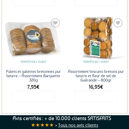
Ajouter
Ajouter
aux
aux
favoris
favoris
TEMPÊTE DE L'OUEST
TEMPÊTE DE L'OUEST
Palets et galettes bretonnes pur
Assortiment biscuits bretons pur
beurre – Assortiment Barquette
beurre et fleur de sel de
320g
Guérande – 800gr
7,95
€
16,95
€
Voir le produit
Voir le produit
Avis certifiés : + de 10.000 clients SATISFAITS
★★★★★
>
Tous nos avis clients