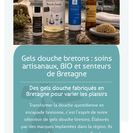
Gels douche bretons : soins
artisanaux, BIO et senteurs
de Bretagne
Des gels douche fabriqués en
Bretagne pour varier les plaisirs
Transformer la douche quotidienne en
escapade bretonne, c’est l’esprit de notre
sélection de gels douche bretons. Élaborés
par des marques implantées dans la région, ils