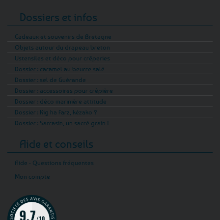
familial
Dossiers et infos
La majorité des gels douche Ma Kibell sont
proposés en flacons de 200 ml. Les soins
Cadeaux et souvenirs de Bretagne
Passion Marine existent en formats de 125 ou
Objets autour du drapeau breton
250 ml, pratiques pour découvrir une formule
Ustensiles et déco pour crêperies
BIO ou l’emporter en déplacement. Pour les
Dossier : caramel au beurre salé
besoins du foyer, le shampoing douche Breizh
Dossier : sel de Guérande
Family offre un format pompe ultra
Dossier : accessoires pour crêpière
Dossier : déco marinière attitude
économique de 1 litre, utilisable sur le corps et
Dossier : Kig ha Farz, kézako ?
les cheveux.
Dossier : Sarrasin, un sacré grain !
Acheter des gels douche bretons en
ligne
Aide et conseils
Tempête de l’Ouest vous permet d’acheter un
Aide - Questions fréquentes
gel douche breton en ligne parmi des soins
Mon compte
artisanaux, des cosmétiques marins et des
parfums originaux. Chaque commande est
préparée avec soin par notre petite entreprise
et expédiée rapidement selon les conditions