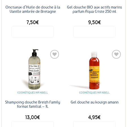
Onctueux d’Huile de douche à la
Gel douche BIO aux actifs marins
Vanille ambrée de Bretagne
parfum Aqua Criste 250 ml
7,50
€
9,50
€
Voir le produit
Voir le produit
Ajouter
Ajouter
aux
aux
favoris
favoris
COSMÉTIQUES MA KIBELL
COSMÉTIQUES MA KIBELL
Shampoing douche Breizh Family
Gel douche au kouign amann
format familial – 1L
13,00
€
4,95
€
Voir le produit
Voir le produit