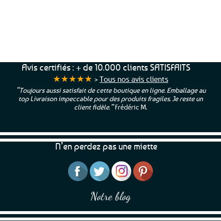
d’hydromel coule au Paradis !
Service Client
Livraison
Paiements
Clients
Offerte
Sécurisés
Satisfaits
dès
100%
à votre écoute !
69€ d’achats
★★★★★
Avis certifiés : + de 10.000 clients SATISFAITS
★★★★★
>
Tous nos avis clients
“Toujours aussi satisfait de cette boutique en ligne. Emballage au
top Livraison impeccable pour des produits fragiles. Je reste un
client fidèle.”
Frédéric M.
N’en perdez pas une miette
Notre blog