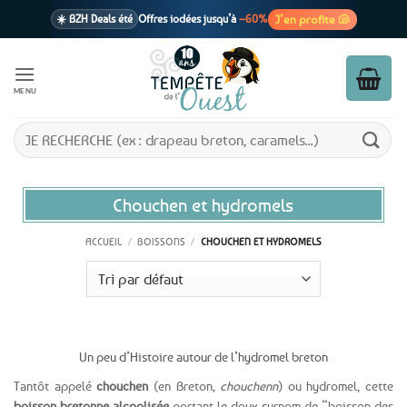
Passer
J’en profite 🐚
☀️ BZH Deals été
Offres iodées jusqu’à
–60%
au
contenu
🩷 CADEAU !
1 cadeau offert
dès 39€ d’achats
Voir cond. 🎁
MENU
📦 Livraison
En point relais dès
3,95€
seulement
Voir cond. 🚚
Recherche
pour :
Chouchen et hydromels
ACCUEIL
/
BOISSONS
/
CHOUCHEN ET HYDROMELS
Un peu d’Histoire autour de l’hydromel breton
Tantôt appelé
chouchen
(en Breton,
chouchenn
) ou hydromel, cette
boisson bretonne alcoolisée
portant le doux surnom de “boisson des