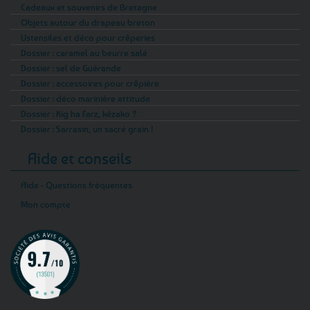
Cadeaux et souvenirs de Bretagne
Objets autour du drapeau breton
Ustensiles et déco pour crêperies
Dossier : caramel au beurre salé
Dossier : sel de Guérande
Dossier : accessoires pour crêpière
Dossier : déco marinière attitude
Dossier : Kig ha Farz, kézako ?
Dossier : Sarrasin, un sacré grain !
Aide et conseils
Aide - Questions fréquentes
Mon compte