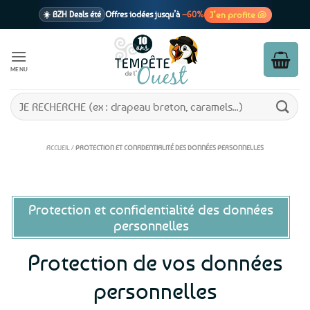
Passer
J’en profite 🐚
☀️ BZH Deals été
Offres iodées jusqu’à
–60%
au
contenu
🩷 CADEAU !
1 cadeau offert
dès 39€ d’achats
Voir cond. 🎁
MENU
📦 Livraison
En point relais dès
3,95€
seulement
Voir cond. 🚚
Recherche
pour :
ACCUEIL
/
PROTECTION ET CONFIDENTIALITÉ DES DONNÉES PERSONNELLES
Protection et confidentialité des données
personnelles
Protection de vos données
personnelles