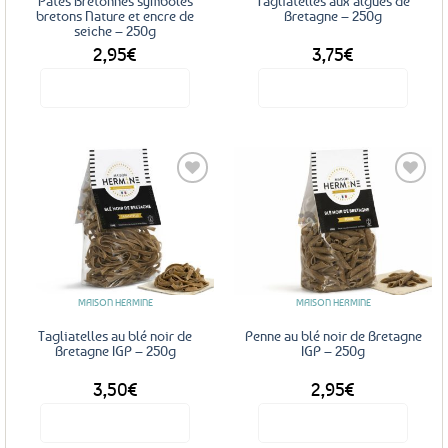
Pâtes Bretonnes symboles
Tagliatelles aux algues de
bretons Nature et encre de
Bretagne – 250g
seiche – 250g
2,95
€
3,75
€
Voir le produit
Voir le produit
Ajouter
Ajouter
aux
aux
favoris
favoris
MAISON HERMINE
MAISON HERMINE
Tagliatelles au blé noir de
Penne au blé noir de Bretagne
Bretagne IGP – 250g
IGP – 250g
3,50
€
2,95
€
Voir le produit
Voir le produit