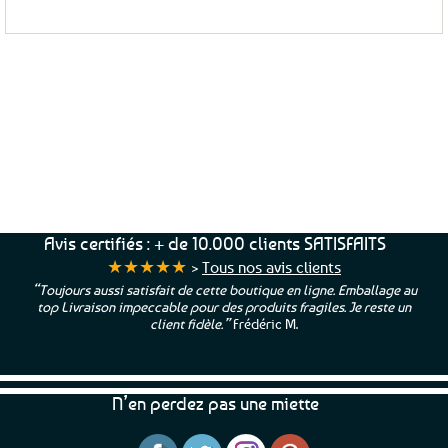
Service Client
Livraison
Paiements
Clients
Offerte
Sécurisés
Satisfaits
dès
100%
à votre écoute !
69€ d’achats
★★★★★
Avis certifiés : + de 10.000 clients SATISFAITS
★★★★★
>
Tous nos avis clients
“Toujours aussi satisfait de cette boutique en ligne. Emballage au
top Livraison impeccable pour des produits fragiles. Je reste un
client fidèle.”
Frédéric M.
N’en perdez pas une miette