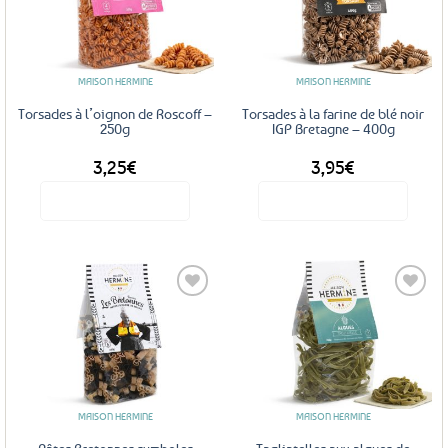
Ajouter
Ajouter
aux
aux
favoris
favoris
MAISON HERMINE
MAISON HERMINE
Torsades à l’oignon de Roscoff –
Torsades à la farine de blé noir
250g
IGP Bretagne – 400g
3,25
€
3,95
€
Voir le produit
Voir le produit
Ajouter
Ajouter
aux
aux
favoris
favoris
MAISON HERMINE
MAISON HERMINE