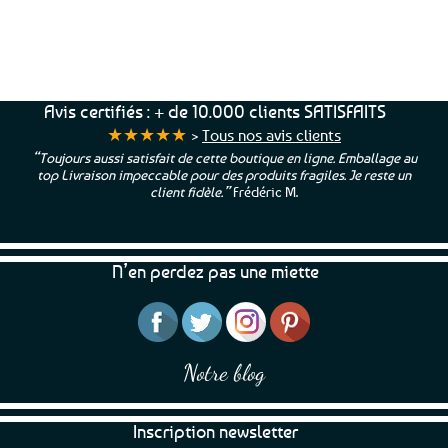
Service Client
Livraison
Paiements
Clients
Offerte
Sécurisés
Satisfaits
dès
100%
à votre écoute !
69€ d’achats
★★★★★
Avis certifiés : + de 10.000 clients SATISFAITS
★★★★★
>
Tous nos avis clients
“Toujours aussi satisfait de cette boutique en ligne. Emballage au
top Livraison impeccable pour des produits fragiles. Je reste un
client fidèle.”
Frédéric M.
N’en perdez pas une miette
Notre blog
Inscription newsletter