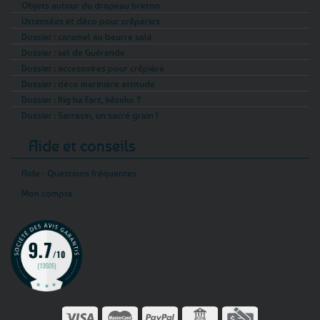
Objets autour du drapeau breton
Ustensiles et déco pour crêperies
Dossier : caramel au beurre salé
Dossier : sel de Guérande
Dossier : accessoires pour crêpière
Dossier : déco marinière attitude
Dossier : Kig ha Farz, kézako ?
Dossier : Sarrasin, un sacré grain !
Aide et conseils
Aide - Questions fréquentes
Mon compte