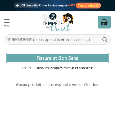
Passer
J’en profite 🐚
☀️ BZH Deals été
Offres iodées jusqu’à
–60%
au
contenu
🩷 CADEAU !
1 cadeau offert
dès 39€ d’achats
Voir cond. 🎁
MENU
📦 Livraison
En point relais dès
3,95€
seulement
Voir cond. 🚚
Recherche
pour :
Nature et Bon Sens
ACCUEIL
/
PRODUITS IDENTIFIÉS “NATURE ET BON SENS”
Aucun produit ne correspond à votre sélection.