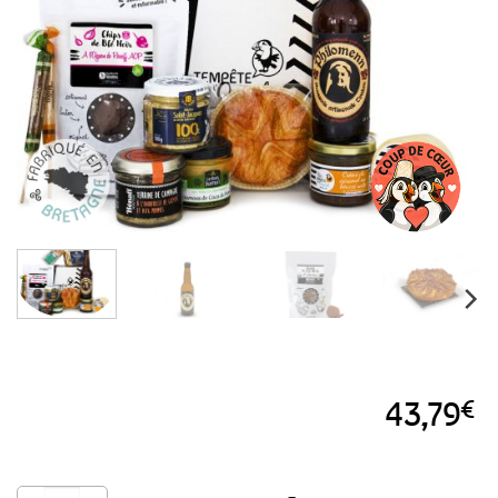
aux
favoris
43,79
€