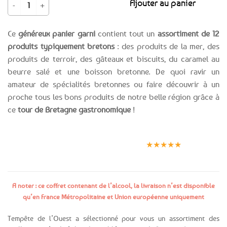
quantité de Coffret Gourmand breton - Découverte des Spécialités Breto
Ajouter au panier
Ce
généreux panier garni
contient tout un
assortiment de 12
produits typiquement bretons
: des produits de la mer, des
produits de terroir, des gâteaux et biscuits, du caramel au
beurre salé et une boisson bretonne. De quoi ravir un
amateur de spécialités bretonnes ou faire découvrir à un
proche tous les bons produits de notre belle région grâce à
ce
tour de Bretagne gastronomique
!
Expédition le
Clients
Paiement
jour même
satisfaits
sécurisé
★★★★★
(voir conditions)
A noter : ce coffret contenant de l’alcool, la livraison n’est disponible
qu’en France Métropolitaine et Union européenne uniquement
Tempête de l’Ouest a sélectionné pour vous un assortiment des