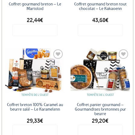
Coffret gourmand breton – Le
Coffret gourmand breton tout
Martolod
chocolat – Le Kakaoenn
22,44
€
43,68
€
Voir le produit
Voir le produit
Ajouter
Ajouter
aux
aux
favoris
favoris
TEMPÊTE DE L'OUEST
TEMPÊTE DE L'OUEST
Coffret breton 100% Caramel au
Coffret panier gourmand –
beurre salé – Le Karamelenn
Gourmandises bretonnes pur
beurre
29,33
€
29,20
€
Voir le produit
Voir le produit