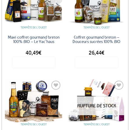
Ajouter
Ajouter
aux
aux
favoris
favoris
TEMPÊTE DE L'OUEST
TEMPÊTE DE L'OUEST
Maxi coffret gourmand breton
Coffret gourmand breton –
100% BIO – Le Yac’haus
Douceurs sucrées 100% BIO
40,49
€
26,44
€
Voir le produit
Voir le produit
Ajouter
Ajouter
RUPTURE DE STOCK
aux
aux
favoris
favoris
TEMPÊTE DE L'OUEST
TEMPÊTE DE L'OUEST