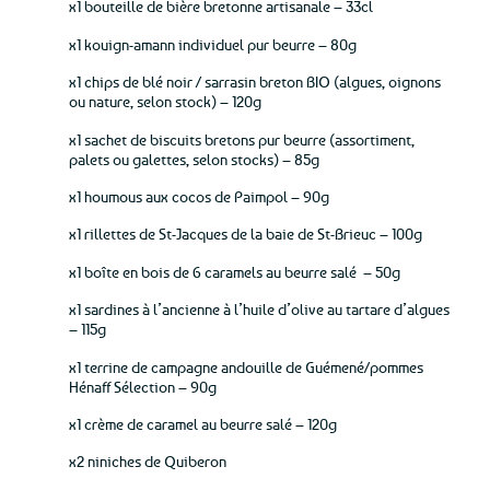
x1 bouteille de bière bretonne artisanale – 33cl
x1 kouign-amann individuel pur beurre – 80g
x1 chips de blé noir / sarrasin breton BIO (algues, oignons
ou nature, selon stock) – 120g
x1 sachet de biscuits bretons pur beurre (assortiment,
palets ou galettes, selon stocks) – 85g
x1 houmous aux cocos de Paimpol – 90g
x1 rillettes de St-Jacques de la baie de St-Brieuc – 100g
x1 boîte en bois de 6 caramels au beurre salé – 50g
x1 sardines à l’ancienne à l’huile d’olive au tartare d’algues
– 115g
x1 terrine de campagne andouille de Guémené/pommes
Hénaff Sélection – 90g
x1 crème de caramel au beurre salé – 120g
x2 niniches de Quiberon