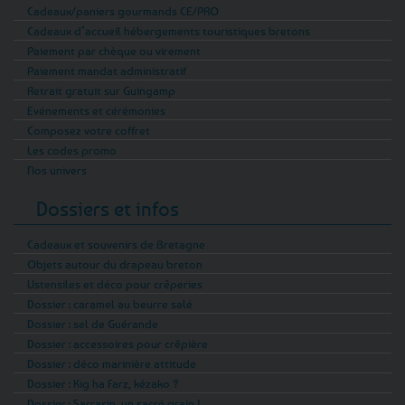
Cadeaux/paniers gourmands CE/PRO
Cadeaux d’accueil hébergements touristiques bretons
Paiement par chèque ou virement
Paiement mandat administratif
Retrait gratuit sur Guingamp
Evénements et cérémonies
Composez votre coffret
Les codes promo
Nos univers
Dossiers et infos
Cadeaux et souvenirs de Bretagne
Objets autour du drapeau breton
Ustensiles et déco pour crêperies
Dossier : caramel au beurre salé
Dossier : sel de Guérande
Dossier : accessoires pour crêpière
Dossier : déco marinière attitude
Dossier : Kig ha Farz, kézako ?
Dossier : Sarrasin, un sacré grain !