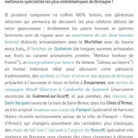
meilleures spécialités les plus emblématiques de Bretagne !
12 produits composent ce coffret 100% breton, une généreuse
sélection qui permettra de découvrir les plus célèbres délices de
notre gastronomie : évidemment les palets bretons et galettes
bretonnes sont de rigueur avec un
assortiment de ces deux biscuits
bretons
élaborés artisanalement dans le
Morbihan
avec du beurre
extra frais,, 2
Niniches de
Quiberon
(de longues sucettes artisanales
aux fruits ou caramel aromatisées primées “Meilleur bonbon de
France”), un
kouign-amann pur beurre
(le fameux “Gâteau au beurre”)
en format individuel idéal pour découvrir cette pâtisserie
traditionnelle, des
sardines à l’huile d’olive et aux algues de Bretagne
préparées à l’ancienne et mises en boîte à
Douarnenez
, une
terrine de
campagne Hénaff Sélection à l’andouille de Guémené
(charcuterie
ancestrale de
Guémené-sur-Scorff
) et aux pommes, des
rillettes de
Saint-Jacques
issues de la baie de Saint-Brieuc dans les
Côtes d’Armor
,
un très original
houmous aux cocos de
Paimpol
(spécialité de haricots
blancs récoltée exclusivement autour de la ville de Paimpol – Côtes
d’Armor), qui changera assurément des tartinables plus classiques,
des
chips de blé noir / sarrasin à l’oignon de
Roscoff
, spécialité très
tendance en Bretagne pour changer des chips classiques à déguster