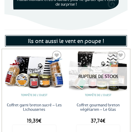
de surprise !
Ils ont aussi le vent en poupe !
Ajouter
Ajouter
RUPTURE DE STOCK
aux
aux
favoris
favoris
TEMPÊTE DE L'OUEST
TEMPÊTE DE L'OUEST
Coffret garni breton sucré – Les
Coffret gourmand breton
Lichouseries
végétarien – Le Glas
19,39
€
37,74
€
Voir le produit
Voir le produit