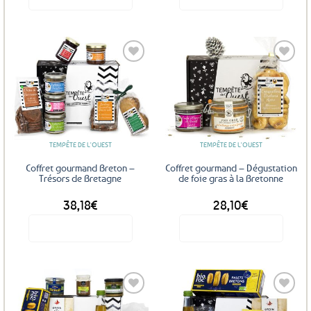
Ajouter
Ajouter
aux
aux
favoris
favoris
TEMPÊTE DE L'OUEST
TEMPÊTE DE L'OUEST
Coffret gourmand Breton –
Coffret gourmand – Dégustation
Trésors de Bretagne
de foie gras à la Bretonne
38,18
€
28,10
€
Voir le produit
Voir le produit