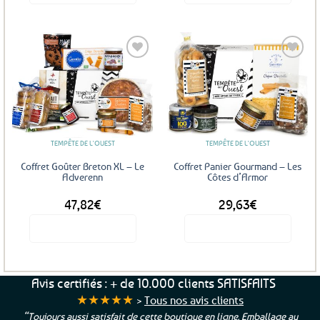
Ajouter
Ajouter
aux
aux
favoris
favoris
TEMPÊTE DE L'OUEST
TEMPÊTE DE L'OUEST
Coffret Goûter Breton XL – Le
Coffret Panier Gourmand – Les
Adverenn
Côtes d’Armor
47,82
€
29,63
€
Voir le produit
Voir le produit
Avis certifiés : + de 10.000 clients SATISFAITS
★★★★★
>
Tous nos avis clients
“Toujours aussi satisfait de cette boutique en ligne. Emballage au