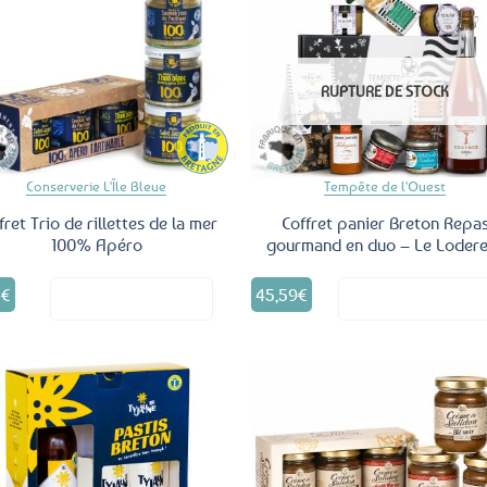
Ajouter
Ajo
aux
a
RUPTURE DE STOCK
favoris
fav
Conserverie L'Île Bleue
Tempête de l'Ouest
fret Trio de rillettes de la mer
Coffret panier Breton Repa
100% Apéro
gourmand en duo – Le Loder
5
€
45,59
€
Voir le produit
Voir le produ
Ajouter
Ajo
aux
a
favoris
fav