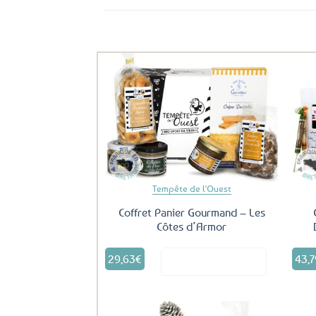
Ils ont aussi le vent en poupe !
Ajouter
aux
favoris
Tempête de l'Ouest
Coffret Panier Gourmand – Les
Côtes d’Armor
29,63
€
43,7
Voir le produit