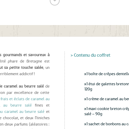
❤
(voir conditions)
Ajouter
aux
favoris
s gourmands et savoureux à
> Contenu du coffret
lité phare de Bretagne est
t sa petite touche salée
, un
erriblement addictif !
x1 boîte de crêpes dentel
x1 étui de galettes breto
e caramel au beurre salé
de
120g
gion par excellence de cette
x1 crème de caramel au be
frais et éclats de caramel au
l au beurre salé
fines et
x1 maxi cookie breton crê
au caramel au beurre salé
et
salé – 90g
e chocolat, et deux Niniches
x1 sachet de bonbons au c
n deux parfums (aléatoires :