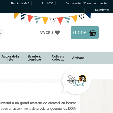
Besoin d’aide ?
Pro / CSE
Se connecter / Créer mon compte
Newsletter
0,00
€
FAVORIS
Autour de la
Beauté &
Coffrets
Artisans
fête
bien-être
cadeaux
urmand à un grand amateur de caramel au beurre
ir avec un assortiment de
produits gourmands 100%