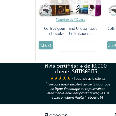
Tempête de l'Ouest
Coffret gourmand breton tout
Coff
chocolat – Le Kakaoenn
43,68
€
35,
Voir le produit
Avis certifiés : + de 10.000
clients SATISFAITS
★★★★★
>
Tous nos avis clients
ur. La Bretagne à
“Toujours aussi satisfait de cette boutique
en ligne. Emballage au top Livraison
 moi qui suis si loin
impeccable pour des produits fragiles. Je
e”
Cathy P.
reste un client fidèle.”
Frédéric M.
A propos