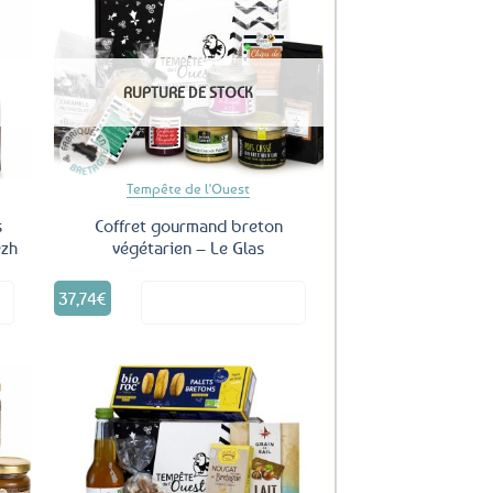
uter
Ajouter
ux
aux
RUPTURE DE STOCK
oris
favoris
Tempête de l'Ouest
s
Coffret gourmand breton
ezh
végétarien – Le Glas
37,74
€
it
Voir le produit
uter
Ajouter
ux
aux
oris
favoris