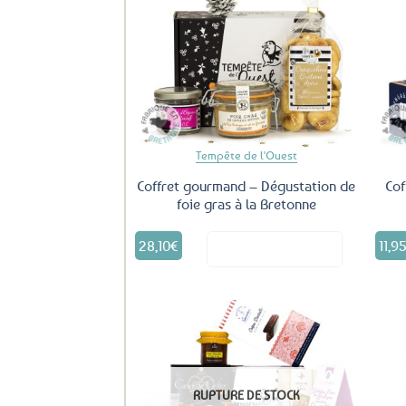
Ajouter
aux
favoris
Tempête de l'Ouest
Coffret gourmand – Dégustation de
Cof
foie gras à la Bretonne
28,10
€
11,9
Voir le produit
Ajouter
aux
RUPTURE DE STOCK
favoris