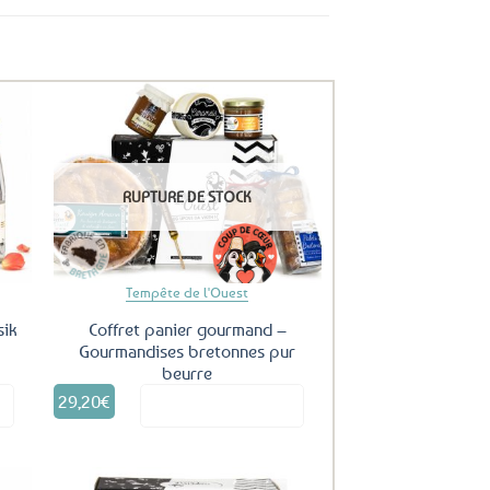
uter
Ajouter
ux
aux
RUPTURE DE STOCK
oris
favoris
Tempête de l'Ouest
sik
Coffret panier gourmand –
Gourmandises bretonnes pur
beurre
29,20
€
it
Voir le produit