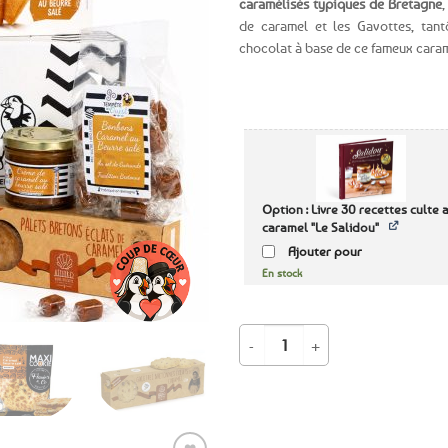
caramélisés typiques de Bretagne
de caramel et les Gavottes, tant
Ajouter
chocolat à base de ce fameux caram
aux
favoris
Option : Livre 30 recettes culte 
caramel "Le Salidou"
Ajouter pour
En stock
quantité de Coffret breton 100% Ca
Expédition le
jour même