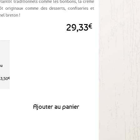
, tantôt traditionnels comme les bonbons, la crème
ôt originaux comme des desserts, confiseries et
el breton !
29,33
€
au
3,50
€
ramel au beurre salé - Le Karamelenn
Ajouter au panier
Clients
Paiement
satisfaits