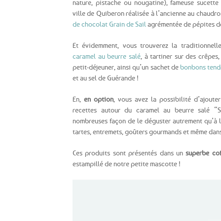
nature, pistache ou nougatine), fameuse sucette
ville de Quiberon réalisée à l’ancienne au chaudro
de chocolat Grain de Sail
agrémentée de pépites de 
Et évidemment, vous trouverez la traditionnel
caramel au beurre salé
, à tartiner sur des crêpes
petit-déjeuner, ainsi qu’un sachet de
bonbons tendr
et au sel de Guérande !
En,
en option
, vous avez la possibilité d’ajout
recettes autour du caramel au beurre salé “
nombreuses façon de le déguster autrement qu’à la
tartes, entremets, goûters gourmands et même dans 
Ces produits sont présentés dans un
superbe cof
estampillé de notre petite mascotte !