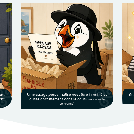
ent
Un message personnalisé peut être imprimé et
Au
int
glissé gratuitement dans le colis
(voir durant la
commande)