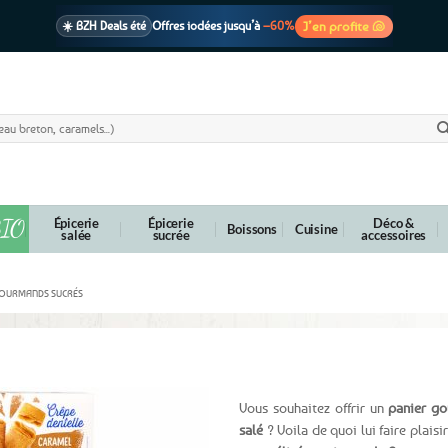
J’en profite 🐚
☀️ BZH Deals été
Offres iodées jusqu’à
–60%
🩷 CADEAU !
1 cadeau offert
dès 39€ d’achats
Voir cond. 🎁
📦 Livraison
En point relais dès
3,95€
seulement
Voir cond. 🚚
IO
Épicerie
Épicerie
Déco &
Boissons
Cuisine
salée
sucrée
accessoires
GOURMANDS SUCRÉS
beurre salé – Le Karamelenn
Vous souhaitez offrir un
panier go
salé
? Voila de quoi lui faire plais