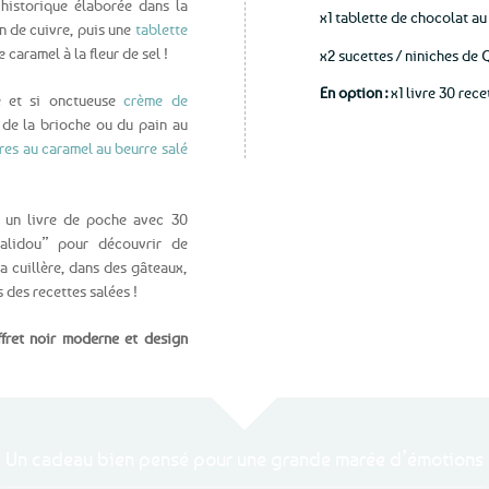
 historique élaborée dans la
x1 tablette de chocolat au
n de cuivre, puis une
tablette
caramel à la fleur de sel !
x2 sucettes / niniches de
En option :
x1 livre 30 rec
le et si onctueuse
crème de
, de la brioche ou du pain au
es au caramel au beurre salé
er un livre de poche avec 30
Salidou” pour découvrir de
 cuillère, dans des gâteaux,
des recettes salées !
fret noir moderne et design
Un cadeau bien pensé pour une grande marée d’émotions