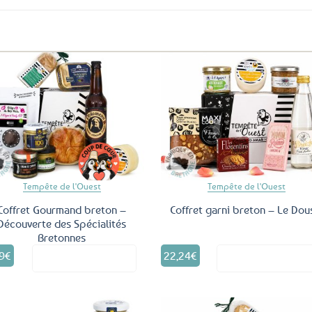
Ajouter
Ajo
aux
a
favoris
fav
Tempête de l'Ouest
Tempête de l'Ouest
Coffret Gourmand breton –
Coffret garni breton – Le Dou
Découverte des Spécialités
Bretonnes
9
€
22,24
€
Voir le produit
Voir le produ