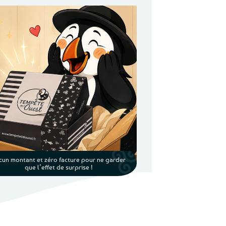
cun montant et zéro facture pour ne garder
que l’effet de surprise !