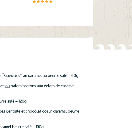
sécurisé
★★★★★
le “Gavottes” au caramel au beurre salé – 60g
nnes
ou
palets bretons aux éclats de caramel –
urre salé – 120g
pes dentelle et chocolat coeur caramel beurre
aramel beurre salé – 150g