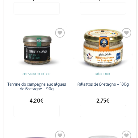
Voir le produit
Voir le produit
Ajouter
Ajouter
aux
aux
favoris
favoris
CONSERVERIE HÉNAFF
MÈRE LALIE
Terrine de campagne aux algues
Rillettes de Bretagne – 180g
de Bretagne – 90g
4,20
€
2,75
€
Voir le produit
Voir le produit