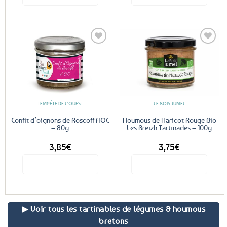
Ajouter
Ajouter
aux
aux
favoris
favoris
TEMPÊTE DE L'OUEST
LE BOIS JUMEL
Confit d’oignons de Roscoff AOC
Houmous de Haricot Rouge Bio
– 80g
Les Breizh Tartinades – 100g
3,85
€
3,75
€
Voir le produit
Voir le produit
▶ Voir tous les tartinables de légumes & houmous
bretons