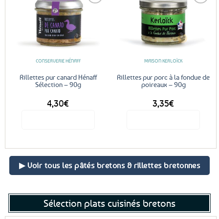
Ajouter
Ajouter
aux
aux
favoris
favoris
CONSERVERIE HÉNAFF
MAISON KERLOÏCK
Rillettes pur canard Hénaff
Rillettes pur porc à la fondue de
Sélection – 90g
poireaux – 90g
4,30
€
3,35
€
Voir le produit
Voir le produit
▶ Voir tous les pâtés bretons & rillettes bretonnes
Sélection plats cuisinés bretons