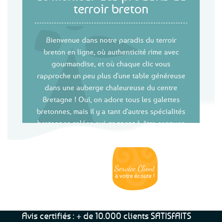
terroir breton
Bienvenue dans notre paradis du terroir
breton en ligne, où authenticité rime avec
gourmandise, et où chaque clic vous
rapproche un peu plus d'une table généreuse
dans une auberge chaleureuse du centre
Bretagne ! Oui, on adore tous les galettes
bretonnes, mais il y a tant d'autres spécialités
bretonnes salées qui gagnent à être connues
et ici vous allez être servis...
Commençons notre escapade gourmande par
une valeur sûre : la charcuterie bretonne et ses
Service Client
Livraison
Paiements
Clients
Offerte
Sécurisés
Satisfaits
dès
100%
à votre écoute !
savoureuses rillettes. Que ce soit du porc
69€ d’achats
★★★★★
breton élevé en plein air, du poulet fermier ou
du canard breton, nos rillettes bretonnes
artisanales, généreuses et fondantes, révèlent
Avis certifiés : + de 10.000 clients SATISFAITS