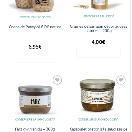
favoris
favoris
peuvent
être
FERME DE LA BELLE NOÉ
CONSERVERIE BOCOCOS
choisies
sur
Graines de sarrasin décortiquées
Cocos de Paimpol AOP nature
natures – 200g
la
page
4,00
€
du
DÈS
6,95
€
produit
Voir le produit
Voir le produit
Ce
produit
a
plusieurs
variations.
Les
Ajouter
Ajouter
options
aux
aux
favoris
favoris
peuvent
être
CONSERVERIE LA CHIKOLODENN
CONSERVERIE LA CHIKOLODENN
choisies
sur
Farz gwinizh du – 360g
Cassoulet breton à la saucisse de