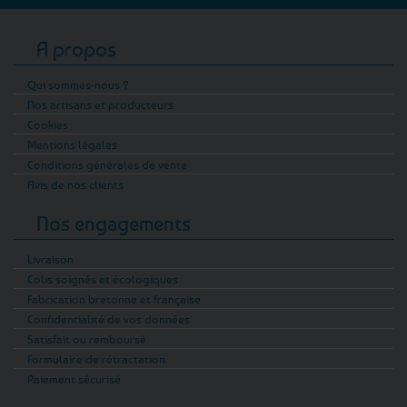
légèreté, sans renoncer à la gourmandise, nos
tartinables et houmous de légumes et
A propos
légumineuses de Bretagne valent le détour !
Gourmands, colorés et savoureux, ces petits
Qui sommes-nous ?
Nos artisans et producteurs
pots végétariens vous feront adorer les
Cookies
légumes. Lentilles bretonnes, chou-fleur,
Mentions légales
marron de Redon, cocos Paimpolais,
Conditions générales de vente
potimarrons : chaque recette est
Avis de nos clients
merveilleusement associée à ce qu'il faut
d'épices et aromates pour valoriser les
Nos engagements
légumes bruts issus de nos champs.
Livraison
Et si l'apéro c'est important, vos plats de
Colis soignés et écologiques
résistance ne seront pas en reste pour offrir à
Fabrication bretonne et française
votre foyer ou à vos amis un repas breton de
Confidentialité de vos données
circonstance : laissez-vous tenter par nos
Satisfait ou remboursé
pâtes bretonnes originales aux algues ou
Formulaire de rétractation
Paiement sécurisé
encore au sarrasin. Oubliez les pâtes
classiques, ici on s'inspire du savoir-faire