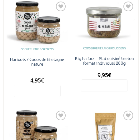
Ajouter
Ajouter
aux
aux
favoris
favoris
CONSERVERIE LA CHIKOLODENN
CONSERVERIE BOCOCOS
Kig ha farz – Plat cuisiné breton
Haricots / Cocos de Bretagne
format individuel 280g
nature
9,95
€
DÈS
4,95
€
Voir le produit
Voir le produit
Ce
produit
a
plusieurs
variations.
Les
Ajouter
Ajouter
options
aux
aux