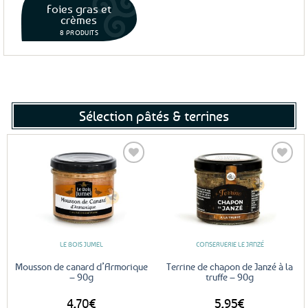
Foies gras et
crèmes
8 PRODUITS
Sélection pâtés & terrines
Ajouter
Ajouter
aux
aux
favoris
favoris
LE BOIS JUMEL
CONSERVERIE LE JANZÉ
Mousson de canard d’Armorique
Terrine de chapon de Janzé à la
– 90g
truffe – 90g
4,70
€
5,95
€