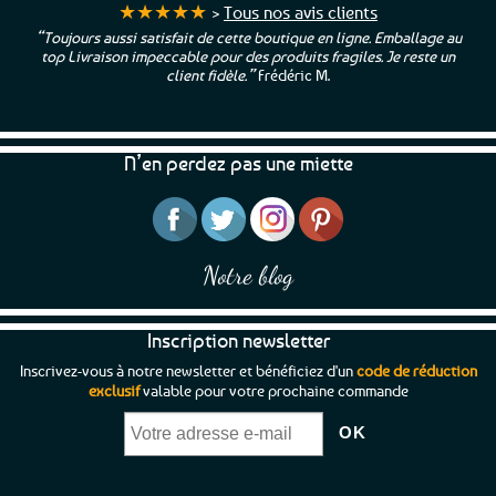
toute la saveur du terroir breton dès la
★★★★★
>
Tous nos avis clients
première bouchée.
“Toujours aussi satisfait de cette boutique en ligne. Emballage au
top Livraison impeccable pour des produits fragiles. Je reste un
client fidèle.”
Frédéric M.
Que serait la Bretagne sans ses pâtés bretons
? Le traditionnel pâté de campagne aux
accents rustiques et généreux est un
incontournable qui séduit toutes les
N’en perdez pas une miette
générations. Relevé comme on l'aime, il est
parfait en entrée, sur une tartine en apéro, ou
pourquoi pas, en sandwich gourmet. Et pour
ceux qui aiment explorer, découvrez nos
Notre blog
déclinaisons plus originales, avec des
mariages étonnants comme le pâté breton aux
Inscription newsletter
algues ou au cidre local. Vous retrouverez
bien sûr l'inoubliable pâté Hénaff et sa boîte
Inscrivez-vous à notre newsletter et bénéficiez d'un
code de réduction
exclusif
valable pour votre prochaine commande
bleue et jaune et toute gamme Hénaff
Sélection et leurs terrines bretonnes cuisinées
aux saveurs insolites ou traditionnelles.
Pour ceux qui ont envie de fraîcheur et de