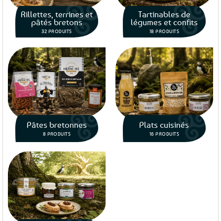
Rillettes, terrines et
Tartinables de
pâtés bretons
légumes et confits
32 PRODUITS
18 PRODUITS
Pâtes bretonnes
Plats cuisinés
8 PRODUITS
16 PRODUITS