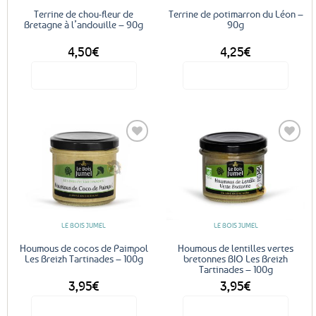
Terrine de chou-fleur de
Terrine de potimarron du Léon –
Bretagne à l’andouille – 90g
90g
4,50
€
4,25
€
Voir le produit
Voir le produit
Ajouter
Ajouter
aux
aux
favoris
favoris
LE BOIS JUMEL
LE BOIS JUMEL
Houmous de cocos de Paimpol
Houmous de lentilles vertes
Les Breizh Tartinades – 100g
bretonnes BIO Les Breizh
Tartinades – 100g
3,95
€
3,95
€
Voir le produit
Voir le produit