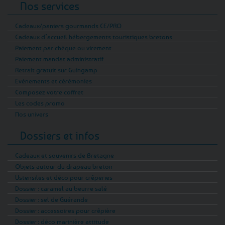
Nos services
italien mais à la bretonne : al dente, iodées,
avec un léger goût de noisette typique du
Cadeaux/paniers gourmands CE/PRO
sarrasin. Parfaites avec un filet d’huile d’olive,
Cadeaux d’accueil hébergements touristiques bretons
une pointe de beurre salé ou encore quelques
Paiement par chèque ou virement
coquillages sautés, elles feront chanter votre
Paiement mandat administratif
cuisine !
Retrait gratuit sur Guingamp
Evénements et cérémonies
Et pour ceux qui recherchent des plats
Composez votre coffret
authentiques à déguster sur le pouce,
Les codes promo
découvrez nos plats cuisinés bretons dont
Nos univers
l’iconique Kig Ha Farz : ce plat traditionnel
Dossiers et infos
breton mijoté lentement avec du bœuf tendre,
des légumes fondants, et le fameux "farz" qui
Cadeaux et souvenirs de Bretagne
fait toute l'originalité de ce pot-au-feu breton.
Objets autour du drapeau breton
Livré directement chez vous, c’est un véritable
Ustensiles et déco pour crêperies
festin breton qui s'offre à vous. Et n’oublions
Dossier : caramel au beurre salé
pas les fameux cocos de Paimpol, ces haricots
Dossier : sel de Guérande
blancs ultra-tendres et délicats, mitonnés avec
Dossier : accessoires pour crêpière
Dossier : déco marinière attitude
amour pour accompagner vos plats préférés.