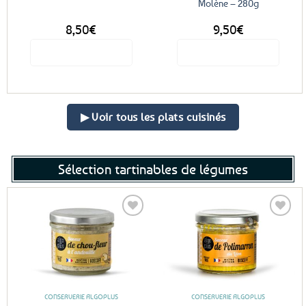
Molène – 280g
la
page
8,50
€
9,50
€
du
produit
Voir le produit
Voir le produit
▶ Voir tous les plats cuisinés
Sélection tartinables de légumes
Ajouter
Ajouter
aux
aux
favoris
favoris
CONSERVERIE ALGOPLUS
CONSERVERIE ALGOPLUS