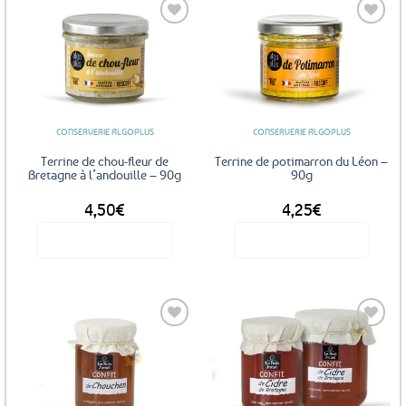
Ajouter
Ajouter
aux
aux
favoris
favoris
CONSERVERIE ALGOPLUS
CONSERVERIE ALGOPLUS
Terrine de chou-fleur de
Terrine de potimarron du Léon –
Bretagne à l’andouille – 90g
90g
4,50
€
4,25
€
Voir le produit
Voir le produit
Ajouter
Ajouter
aux
aux
favoris
favoris