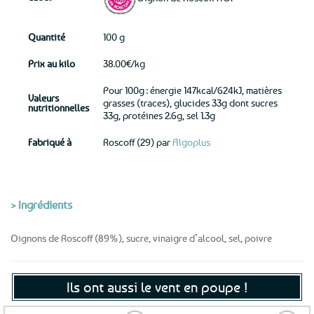
Quantité
100 g
Prix au kilo
38.00€/kg
Pour 100g : énergie 147kcal/624kJ, matières
Valeurs
grasses (traces), glucides 33g dont sucres
nutritionnelles
33g, protéines 2.6g, sel 1.3g
Fabriqué à
Roscoff (29) par
Algoplus
> Ingrédients
Oignons de Roscoff (89%), sucre, vinaigre d’alcool, sel, poivre
Ils ont aussi le vent en poupe !