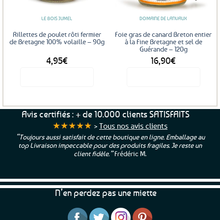
LE BOIS JUMEL
DOMAINE DE LANVAUX
Rillettes de poulet rôti fermier
Foie gras de canard Breton entier
de Bretagne 100% volaille – 90g
à la Fine Bretagne et sel de
Guérande – 120g
4,95
€
16,90
€
Voir le produit
Voir le produit
Avis certifiés : + de 10.000 clients SATISFAITS
★★★★★
>
Tous nos avis clients
“Toujours aussi satisfait de cette boutique en ligne. Emballage au
top Livraison impeccable pour des produits fragiles. Je reste un
client fidèle.”
Frédéric M.
N’en perdez pas une miette