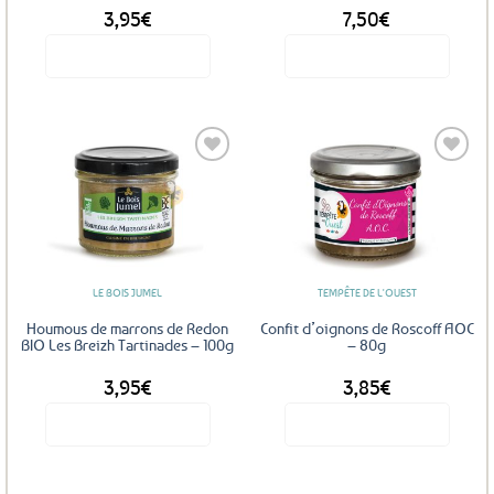
3,95
€
7,50
€
du
produit
Voir le produit
Voir le produit
Ajouter
Ajouter
aux
aux
favoris
favoris
LE BOIS JUMEL
TEMPÊTE DE L'OUEST
Houmous de marrons de Redon
Confit d’oignons de Roscoff AOC
BIO Les Breizh Tartinades – 100g
– 80g
3,95
€
3,85
€
Voir le produit
Voir le produit