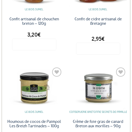
LE BOIS JUMEL
LE BOIS JUMEL
Confit artisanal de chouchen
Confit de cidre artisanal de
breton – 120g
Bretagne
3,20
€
DÈS
2,95
€
Voir le produit
Voir le produit
Ce
produit
a
plusieurs
variations.
Les
Ajouter
Ajouter
options
aux
aux
favoris
favoris
peuvent
être
LE BOIS JUMEL
CONSERVERIE BRETONNE SECRETS DE FAMILLE
choisies
sur
Houmous de cocos de Paimpol
Crème de foie gras de canard
la
Les Breizh Tartinades – 100g
Breton aux morilles – 90g
page