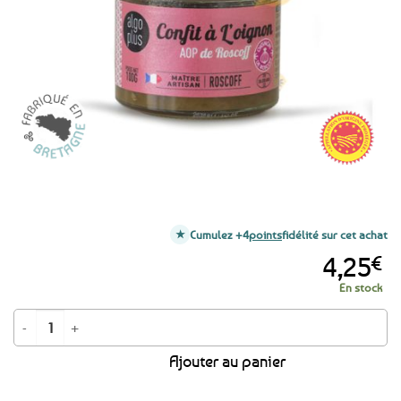
favoris
Cumulez +4
points
fidélité sur cet achat
4,25
€
En stock
quantité de Confit d'oignons de Roscoff AOP - 100g
Ajouter au panier