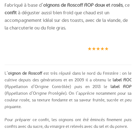
Fabriqué à base d’
oignons de Roscoff AOP doux et rosés
, ce
confit
à déguster aussi bien froid que chaud est un
accompagnement idéal sur des toasts, avec de la viande, de
la charcuterie ou du foie gras.
Expédition le
Clients
Paiement
jour même
satisfaits
sécurisé
★★★★★
(voir conditions)
L’
oignon de Roscoff
est très réputé dans le nord du Finistère : on le
cultive depuis des générations et en 2009 il a obtenu le
label AOC
(Appellation d’Origine Contrôlée) puis en 2013 le
label AOP
(Appellation d’Origine Protégée). On l’apprécie notamment pour sa
couleur rosée, sa texture fondante et sa saveur fruitée, sucrée et peu
piquante.
Pour préparer ce confit, les oignons ont été émincés finement puis
confits avec du sucre, du vinaigre et relevés avec du sel et du poivre.