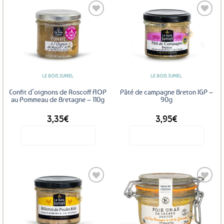
Ajouter
Ajouter
aux
aux
favoris
favoris
LE BOIS JUMEL
LE BOIS JUMEL
Confit d’oignons de Roscoff AOP
Pâté de campagne Breton IGP –
au Pommeau de Bretagne – 110g
90g
3,35
€
3,95
€
Voir le produit
Voir le produit
Ajouter
Ajouter
aux
aux
favoris
favoris