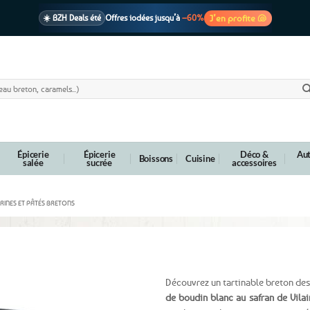
J’en profite 🐚
☀️ BZH Deals été
Offres iodées jusqu’à
–60%
🩷 CADEAU !
1 cadeau offert
dès 39€ d’achats
Voir cond. 🎁
📦 Livraison
En point relais dès
3,95€
seulement
Voir cond. 🚚
Épicerie
Épicerie
Déco &
Aut
Boissons
Cuisine
salée
sucrée
accessoires
RRINES ET PÂTÉS BRETONS
 du Morbihan Breizh Tartinades – 100g
Découvrez un tartinable breton des 
de boudin blanc au safran de Vilai