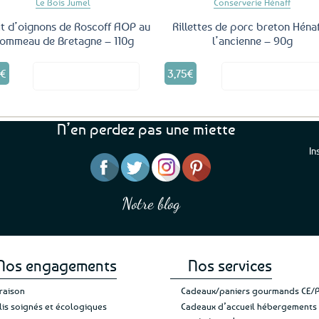
Le Bois Jumel
Conserverie Hénaff
it d’oignons de Roscoff AOP au
Rillettes de porc breton Hénaf
ommeau de Bretagne – 110g
l’ancienne – 90g
5
€
3,75
€
Voir le produit
Voir le produ
N’en perdez pas une miette
In
“J’ai mis 5 étoiles parce 
“Une boutique que je recommande pour
en mettre 6
leur sérieux, des bons et beaux produits
Notre blog
Je suis plus que satisfait
et une équipe à l’écoute :-)”
Patricia M.
de ma livraison. Ne chan
Nos engagements
Nos services
vraison
Cadeaux/paniers gourmands CE/
lis soignés et écologiques
Cadeaux d’accueil hébergements