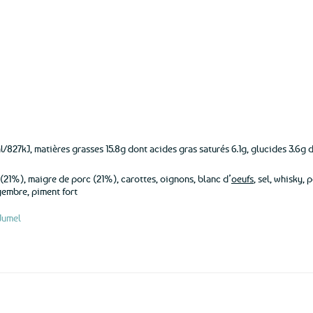
aux
favoris
l/827kJ, matières grasses 15.8g dont acides gras saturés 6.1g, glucides 3.6g do
21%), maigre de porc (21%), carottes, oignons, blanc d’
oeufs
, sel, whisky,
gembre, piment fort
 Jumel