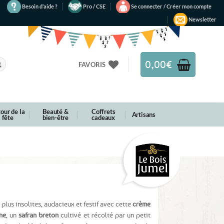
Besoin d’aide ?
Pro / CSE
Se connecter / Créer mon compte
Newsletter
0,00
€
FAVORIS
our de la
Beauté &
Coffrets
Artisans
fête
bien-être
cadeaux
plus insolites, audacieux et festif avec cette
crème
ne
, un
safran breton
cultivé et récolté par un petit