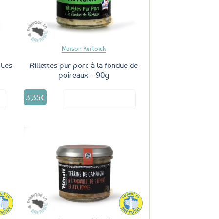
oris
favoris
Maison Kerloïck
 Les
Rillettes pur porc à la fondue de
poireaux – 90g
3,35
€
it
Voir le produit
uter
Ajouter
ux
aux
oris
favoris