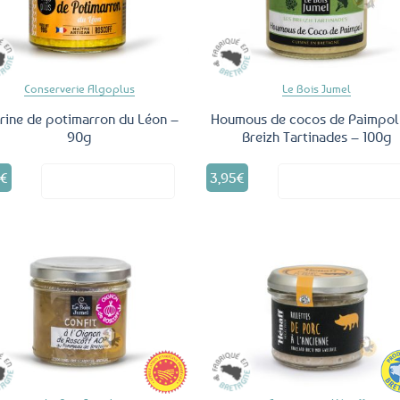
favoris
fav
Conserverie Algoplus
Le Bois Jumel
rine de potimarron du Léon –
Houmous de cocos de Paimpol
90g
Breizh Tartinades – 100g
5
€
3,95
€
Voir le produit
Voir le produ
Ajouter
Ajo
aux
a
favoris
fav