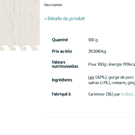
Description
> Détails du produit
Quantité
100 g
Prix au kilo
39.50€/kg
Valeurs
Pour 100g : énergie 199kca
nutritionnelles
lait
(42%), gorge de porc (
Ingrédients
safran (<1%), romarin, gin
Fabriqué à
Carentoir (56) par
le Bois
Ils ont aussi le vent en poupe !