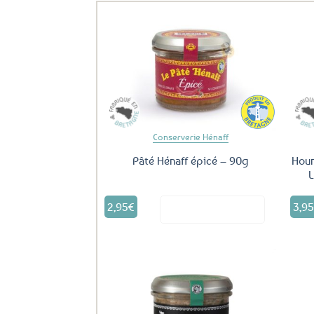
Ajouter
aux
favoris
Conserverie Hénaff
Pâté Hénaff épicé – 90g
Houm
L
2,95
€
3,9
Voir le produit
Ajouter
aux