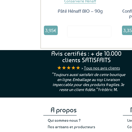
Conserverie Hénaff
Pâté Hénaff BIO – 90g
Conf
P
3,95
€
3,3
Voir le produit
Avis certifiés : + de 10.000
clients SATISFAITS
★★★★★
>
Tous nos avis clients
ur. La Bretagne à
“Toujours aussi satisfait de cette boutique
en ligne. Emballage au top Livraison
 moi qui suis si loin
impeccable pour des produits fragiles. Je
e”
Cathy P.
reste un client fidèle.”
Frédéric M.
A propos
Qui sommes-nous ?
Li
Nos artisans et producteurs
Co