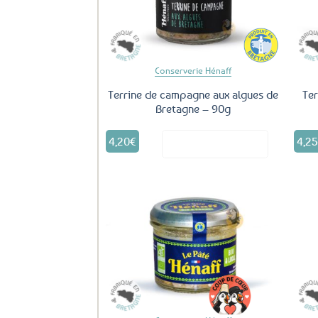
favoris
Conserverie Hénaff
Terrine de campagne aux algues de
Ter
Bretagne – 90g
4,20
€
4,2
Voir le produit
Ajouter
aux
favoris