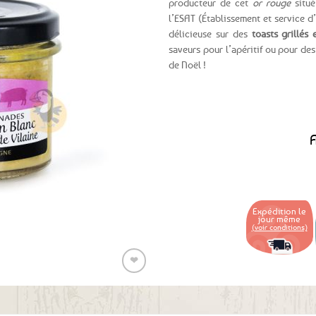
producteur de cet
or rouge
situé
l’ESAT (Établissement et service d
Ajouter
délicieuse sur des
toasts grillés 
aux
saveurs pour l’apéritif ou pour de
favoris
de Noël !
A
Expédition le
jour même
(voir conditions)
❤
Ajouter