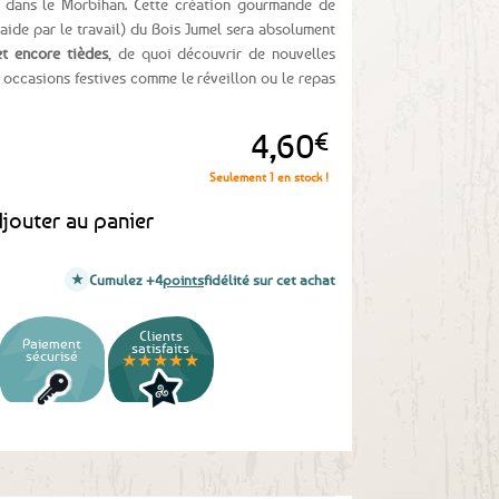
 dans le Morbihan. Cette création gourmande de
’aide par le travail) du Bois Jumel sera absolument
et encore tièdes
, de quoi découvrir de nouvelles
s occasions festives comme le réveillon ou le repas
4,60
€
Seulement 1 en stock !
jouter au panier
Cumulez +4
points
fidélité sur cet achat
Clients
Paiement
satisfaits
sécurisé
★★★★★