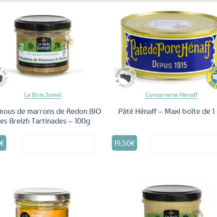
Ajouter
Ajo
aux
a
favoris
fav
Le Bois Jumel
Conserverie Hénaff
ous de marrons de Redon BIO
Pâté Hénaff – Maxi boîte de 1
es Breizh Tartinades – 100g
5
€
19,50
€
Voir le produit
Voir le produ
Ajouter
Ajo
aux
a