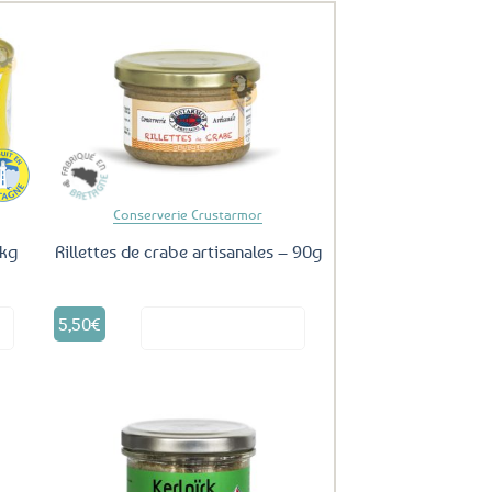
uter
Ajouter
ux
aux
oris
favoris
Conserverie Crustarmor
 kg
Rillettes de crabe artisanales – 90g
5,50
€
it
Voir le produit
uter
Ajouter
ux
aux