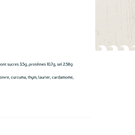
nt sucres 3.5g, protéines 10.7g, sel 2.58g
 poivre, curcuma, thym, laurier, cardamome,