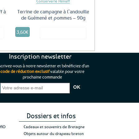
Conserverie Hénaff
f à
Terrine de campagne à l’andouille
de Guémené et pommes – 90g
3,60
€
it
Voir le produit
Inscription newsletter
scrivez-vous à notre newsletter et bénéficiez d'un
code de réduction exclusif
valable pour votre
prochaine commande
que je pouvais pas
“C’est agréable et tout aussi rassurant
“
 ;)
de constater qu’il n’y a pas de petite
l’oue
e de mon achat et
commande, mais un client à satisfaire.”
rapid
gez rien”
Jade C.
Guy H.
Vive 
Dossiers et infos
PRO
Cadeaux et souvenirs de Bretagne
Objets autour du drapeau breton