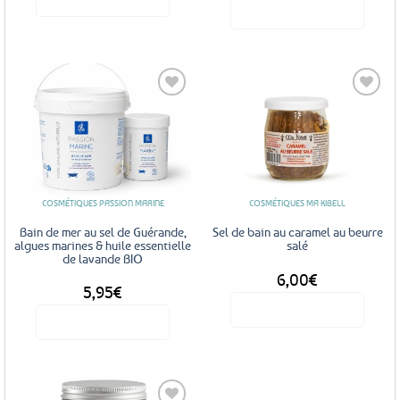
Voir le produit
Ce
produit
a
plusieurs
variations.
Les
Ajouter
Ajouter
options
aux
aux
favoris
favoris
peuvent
être
COSMÉTIQUES PASSION MARINE
COSMÉTIQUES MA KIBELL
choisies
sur
Bain de mer au sel de Guérande,
Sel de bain au caramel au beurre
la
algues marines & huile essentielle
salé
de lavande BIO
page
6,00
€
DÈS
du
5,95
€
produit
Voir le produit
Voir le produit
Ce
produit
a