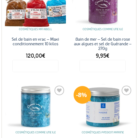
Ajouter
Ajouter
aux
aux
favoris
favoris
COSMÉTIQUES MA KIBELL
COSMÉTIQUES COMME UNE ILE
Sel de bain en vrac – Maxi
Bain de mer – Sel de bain rose
conditionnement 10 kilos
aux algues et sel de Guérande –
270g
120,00
€
9,95
€
Voir le produit
Voir le produit
Ce
produit
a
8%
plusieurs
variations.
Les
Ajouter
Ajouter
options
aux
aux
favoris
favoris
peuvent
être
COSMÉTIQUES COMME UNE ILE
COSMÉTIQUES PASSION MARINE
choisies