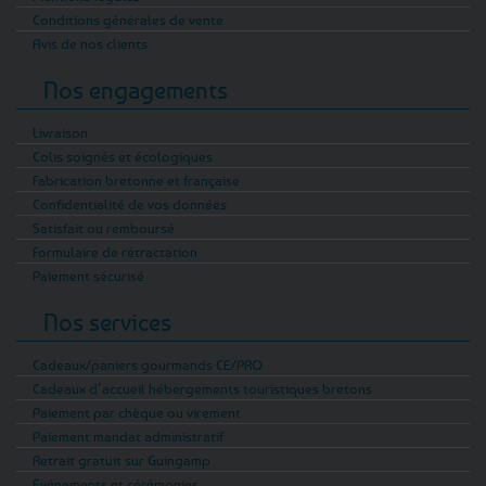
Conditions générales de vente
La sélection comprend également un sel de
Avis de nos clients
bain naturel au sel de Guérande présenté dans
Nos engagements
un pot de 500 g, ainsi que plusieurs bains de
mer colorés fabriqués à Roscoff. Sel rose au
Livraison
parfum fleuri, sel vert aux algues ou sel bleu
Colis soignés et écologiques
aux cristaux d’algues : ces différents formats
Fabrication bretonne et française
permettent de choisir l’univers olfactif et
Confidentialité de vos données
visuel qui correspond le mieux à ses
Satisfait ou remboursé
préférences.
Formulaire de rétractation
Paiement sécurisé
Galet de bain effervescent et
parfums gourmands
Nos services
Le galet de bain effervescent s’utilise
Cadeaux/paniers gourmands CE/PRO
différemment du sel en grains. Il suffit de le
Cadeaux d’accueil hébergements touristiques bretons
plonger entièrement dans l’eau chaude et de
Paiement par chèque ou virement
le laisser se dissoudre. Le galet Fraise de
Paiement mandat administratif
Plougastel libère progressivement une écume
Retrait gratuit sur Guingamp
colorée et un parfum fruité tout en créant une
Evénements et cérémonies