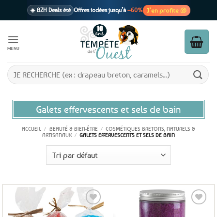
Passer
J’en profite 🐚
☀️ BZH Deals été
Offres iodées jusqu’à
–60%
au
contenu
🩷 CADEAU !
1 cadeau offert
dès 39€ d’achats
Voir cond. 🎁
MENU
📦 Livraison
En point relais dès
3,95€
seulement
Voir cond. 🚚
Recherche
pour :
Galets effervescents et sels de bain
ACCUEIL
/
BEAUTÉ & BIEN-ÊTRE
/
COSMÉTIQUES BRETONS, NATURELS &
ARTISANAUX
/
GALETS EFFERVESCENTS ET SELS DE BAIN