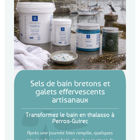
Sels de bain bretons et
galets effervescents
artisanaux
Transformez le bain en thalasso à
Perros-Guirec
Après une journée bien remplie, quelques