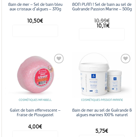
sur
Bain de mer – Sel de bain bleu
BON PLAN ! Sel de bain au sel de
la
aux cristaux d’algues – 370g
Guérande Passion Marine – 500g
page
10,50
€
10,99
€
du
Le
Le
10,11
€
produit
prix
prix
Voir le produit
Voir le produit
initial
actuel
était :
est :
10,99€.
10,11€.
Ajouter
Ajouter
aux
aux
favoris
favoris
COSMÉTIQUES MA KIBELL
COSMÉTIQUES PASSION MARINE
Galet de bain effervescent –
Bain de mer au sel de Guérande &
Fraise de Plougastel
algues marines 100% naturel
4,00
€
DÈS
5,75
€
Voir le produit