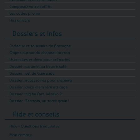
agréable effervescence dans la baignoire.
Composez votre coffret
Les codes promo
La Bretagne gourmande inspire aussi un sel
Nos univers
de bain au caramel au beurre salé, fabriqué
Dossiers et infos
artisanalement à Saint-Donan. Son parfum
sucré et caramélisé permet de profiter d’une
Cadeaux et souvenirs de Bretagne
ambiance originale dans la salle de bain (ce
Objets autour du drapeau breton
produit cosmétique n’est naturellement pas
Ustensiles et déco pour crêperies
destiné à être consommé).
Dossier : caramel au beurre salé
Dossier : sel de Guérande
Ces créations peuvent être intégrées à un
Dossier : accessoires pour crêpière
coffret de cosmétiques bretons, proposées
Dossier : déco marinière attitude
comme petite attention ou simplement
Dossier : Kig ha Farz, kézako ?
conservées dans la salle de bain pour
Dossier : Sarrasin, un sacré grain !
s’accorder régulièrement une pause parfumée.
Aide et conseils
Acheter des sels de bain bretons en
ligne
Aide - Questions fréquentes
Les commandes sont préparées avec attention
Mon compte