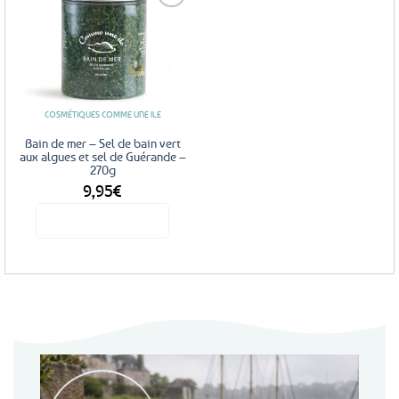
plusieurs
variations.
Les
Ajouter
options
aux
favoris
peuvent
être
COSMÉTIQUES COMME UNE ILE
choisies
sur
Bain de mer – Sel de bain vert
la
aux algues et sel de Guérande –
270g
page
9,95
€
du
produit
Voir le produit