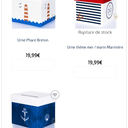
Ajouter
Ajouter
aux
aux
favoris
favoris
Rupture de stock
Urne Phare Breton
Urne thème mer / marin Marinière
19,99
€
19,99
€
Voir le produit
Voir le produit
Ajouter
aux
favoris