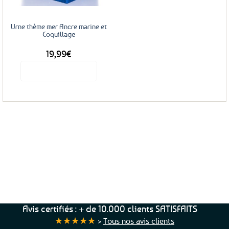
Urne thème mer Ancre marine et
Coquillage
19,99
€
Voir le produit
Service Client
Livraison
Paiements
Clients
Offerte
Sécurisés
Satisfaits
dès
100%
à votre écoute !
69€ d’achats
★★★★★
Avis certifiés : + de 10.000 clients SATISFAITS
★★★★★
>
Tous nos avis clients