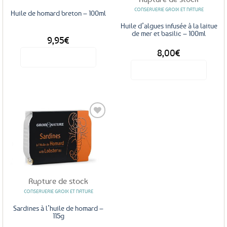
CONSERVERIE GROIX ET NATURE
Huile de homard breton – 100ml
Huile d’algues infusée à la laitue
de mer et basilic – 100ml
9,95
€
8,00
€
Voir le produit
Voir le produit
Ajouter
aux
favoris
Rupture de stock
CONSERVERIE GROIX ET NATURE
Sardines à l’huile de homard –
115g