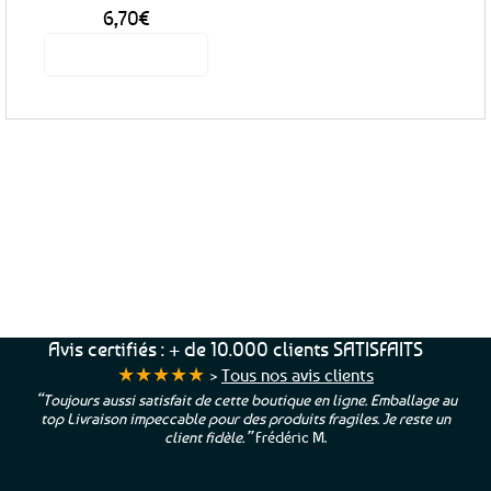
6,70
€
Voir le produit
Service Client
Livraison
Paiements
Clients
Offerte
Sécurisés
Satisfaits
dès
100%
à votre écoute !
69€ d’achats
★★★★★
Avis certifiés : + de 10.000 clients SATISFAITS
★★★★★
>
Tous nos avis clients
“Toujours aussi satisfait de cette boutique en ligne. Emballage au
top Livraison impeccable pour des produits fragiles. Je reste un
client fidèle.”
Frédéric M.