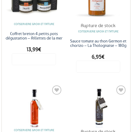
Ajouter
Ajouter
aux
aux
favoris
favoris
CONSERVERIE GROIX ET NATURE
Rupture de stock
CONSERVERIE GROIX ET NATURE
Coffret breton 4 petits pots
dégustation – Rillettes de la mer
Sauce tomate au thon Germon et
chorizo – La Tholognaise – 180g
13,99
€
6,95
€
Voir le produit
Voir le produit
Ajouter
Ajouter
aux
aux
favoris
favoris
CONSERVERIE GROIX ET NATURE
Rupture de stock