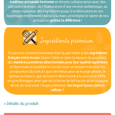
tradition artisanale bretonne
en étroite collaboration avec des
pâtissiers bretons : de l’élaboration d’une recette authentique, au
choix rigoureux des ingrédients jusqu’à la fabrication et son
façonnage entièrement réalisé à la main, privilégiez le talent de nos
artisans et
goûtez la différence
!
Ingrédients premium
Toutes nos recettes bretonnes font la part belle à des
ingrédients
français voire locaux
(dans l’idéal et dans la mesure du possible),
des
matières premières sélectionnées pour leur qualité supérieure
et favorisant si possible le circuit court en faisant travailler les
producteurs du coin. Et quoi de mieux pour un kouign amann, le
gâteau au beurre, que du beurre sélectionné à la source et 100%
origine Bretagne ainsi que de la farine de blé locale et un soupçon
de sel de Guérande ! Soyez prévenus :
les begoù lipous vont en
raffoler !
> Détails du produit