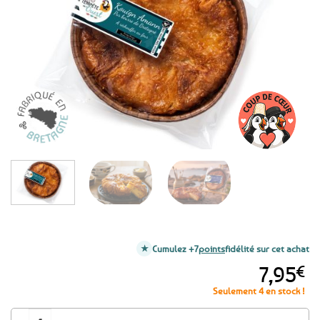
Cumulez +7
points
fidélité sur cet achat
7,95
€
Seulement 4 en stock !
quantité de Kouign Amann Breton pur beurre de Bretagne - 300g