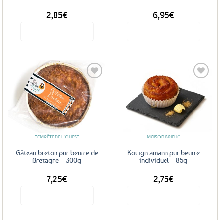
2,85
€
6,95
€
Voir le produit
Voir le produit
Ajouter
Ajouter
aux
aux
favoris
favoris
TEMPÊTE DE L'OUEST
MAISON BRIEUC
Gâteau breton pur beurre de
Kouign amann pur beurre
Bretagne – 300g
individuel – 85g
7,25
€
2,75
€
Voir le produit
Voir le produit