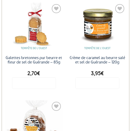
Ajouter
Ajouter
aux
aux
favoris
favoris
TEMPÊTE DE L'OUEST
TEMPÊTE DE L'OUEST
Galettes bretonnes pur beurre et
Crème de caramel au beurre salé
fleur de sel de Guérande – 85g
et sel de Guérande – 120g
2,70
€
3,95
€
Voir le produit
Voir le produit
Ajouter
aux
favoris