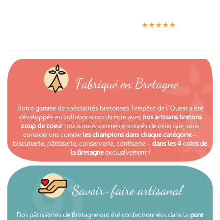
Expédition le
Clients
Paiement
jour même
satisfaits
sécurisé
★★★★★
(voir conditions)
Fabriqué en Bretagne
Notre gamme de spécialités bretonnes Tempête de l’Ouest a été
développée en collaboration directe avec
nos artisans bretons
coup de coeur
: nous nous sommes entourés de ceux que nous
considérons comme
les champions dans chaque catégorie
–
biscuiterie, pâtisserie, conserverie, confiserie –
dans les 4 coins de
la Bretagne
exclusivement !
Savoir-faire artisanal
Nos pâtisseries de Bretagne ont été confectionnées dans la
pure