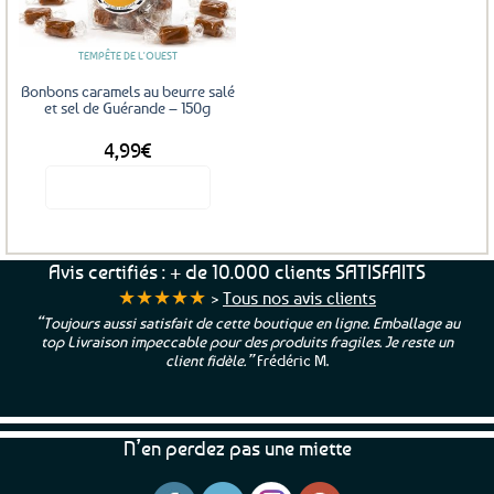
TEMPÊTE DE L'OUEST
Bonbons caramels au beurre salé
et sel de Guérande – 150g
4,99
€
Voir le produit
Avis certifiés : + de 10.000 clients SATISFAITS
★★★★★
>
Tous nos avis clients
“Toujours aussi satisfait de cette boutique en ligne. Emballage au
top Livraison impeccable pour des produits fragiles. Je reste un
client fidèle.”
Frédéric M.
N’en perdez pas une miette