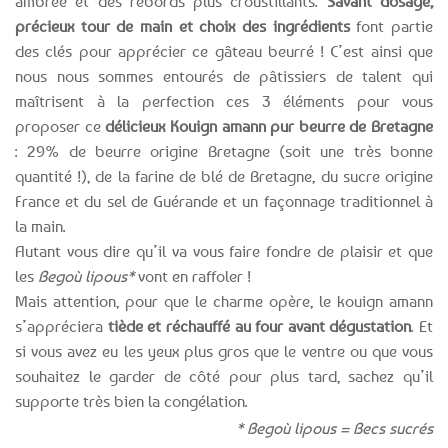
ambrée et des rebords plus croustillants.
Savant dosage,
précieux tour de main et choix des ingrédients
font partie
des clés pour apprécier ce gâteau beurré ! C’est ainsi que
nous nous sommes entourés de pâtissiers de talent qui
maîtrisent à la perfection ces 3 éléments pour vous
proposer ce
délicieux Kouign amann pur beurre de Bretagne
: 29% de beurre origine Bretagne (soit une très bonne
quantité !), de la farine de blé de Bretagne, du sucre origine
France et du sel de Guérande et un façonnage traditionnel à
la main.
Autant vous dire qu’il va vous faire fondre de plaisir et que
les
Begoù lipous*
vont en raffoler !
Mais attention, pour que le charme opère, le kouign amann
s’appréciera
tiède et réchauffé au four avant dégustation
. Et
si vous avez eu les yeux plus gros que le ventre ou que vous
souhaitez le garder de côté pour plus tard, sachez qu’il
supporte très bien la congélation.
* Begoù lipous = Becs sucrés