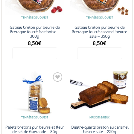
TEMPÊTE DE L'OUEST
TEMPÊTE DE L'OUEST
Gâteau breton pur beurre de
Gâteau breton pur beurre de
Bretagne fourré framboise –
Bretagne fourré caramel beurre
300g
salé – 350g
8,50
€
8,50
€
Voir le produit
Voir le produit
Ajouter
Ajouter
aux
aux
favoris
favoris
TEMPÊTE DE L'OUEST
MAISON BRIEUC
Palets bretons pur beurre et fleur
Quatre-quarts breton au caramel
de sel de Guérande – 85g
beurre salé – 250g