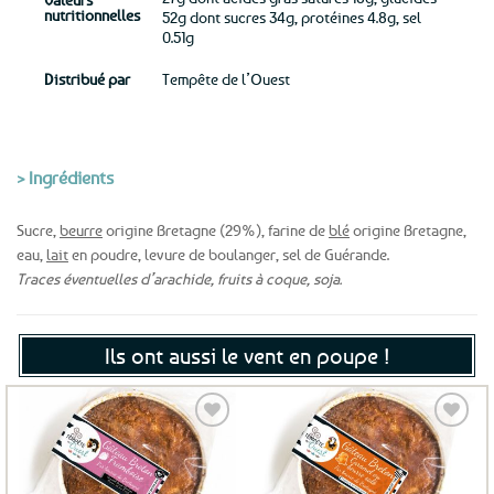
nutritionnelles
52g dont sucres 34g, protéines 4.8g, sel
0.51g
Distribué par
Tempête de l’Ouest
> Ingrédients
Sucre,
beurre
origine Bretagne (29%), farine de
blé
origine Bretagne,
eau,
lait
en poudre, levure de boulanger, sel de Guérande.
Traces éventuelles d’arachide, fruits à coque, soja.
Ils ont aussi le vent en poupe !
Ajouter
Ajouter
aux
aux
favoris
favoris