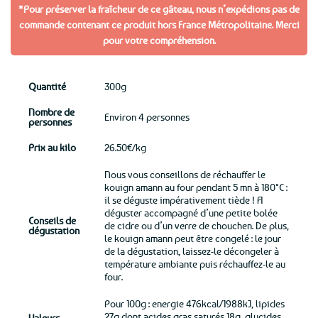
*Pour préserver la fraîcheur de ce gâteau, nous n’expédions pas de
commande contenant ce produit hors France Métropolitaine. Merci
pour votre compréhension.
Quantité
300g
Nombre de
Environ 4 personnes
personnes
Prix au kilo
26.50€/kg
Nous vous conseillons de réchauffer le
kouign amann au four pendant 5 mn à 180°C :
il se déguste impérativement tiède ! A
déguster accompagné d’une petite bolée
Conseils de
de cidre ou d’un verre de chouchen. De plus,
dégustation
le kouign amann peut être congelé : le jour
de la dégustation, laissez-le décongeler à
température ambiante puis réchauffez-le au
four.
Pour 100g : energie 476kcal/1988kJ, lipides
27g dont acides gras saturés 18g, glucides
Valeurs