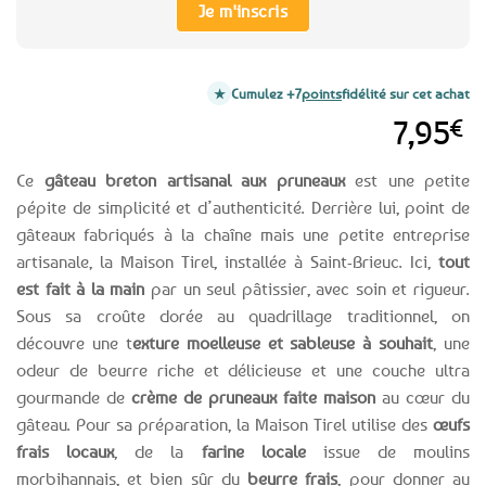
Je m'inscris
Cumulez +7
points
fidélité sur cet achat
7,95
€
Ce
gâteau breton artisanal aux pruneaux
est une petite
pépite de simplicité et d’authenticité. Derrière lui, point de
gâteaux fabriqués à la chaîne mais une petite entreprise
artisanale, la Maison Tirel, installée à Saint-Brieuc. Ici,
tout
est fait à la main
par un seul pâtissier, avec soin et rigueur.
Sous sa croûte dorée au quadrillage traditionnel, on
découvre une t
exture moelleuse et sableuse à souhait
, une
odeur de beurre riche et délicieuse et une couche ultra
gourmande de
crème de pruneaux faite maison
au cœur du
gâteau. Pour sa préparation, la Maison Tirel utilise des
œufs
frais locaux
, de la
farine locale
issue de moulins
morbihannais, et bien sûr du
beurre frais
, pour donner au