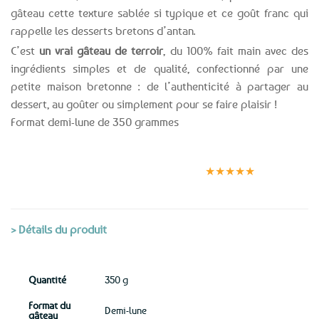
gâteau cette texture sablée si typique et ce goût franc qui
rappelle les desserts bretons d’antan.
C’est
un vrai gâteau de terroir
, du 100% fait main avec des
ingrédients simples et de qualité, confectionné par une
petite maison bretonne : de l’authenticité à partager au
dessert, au goûter ou simplement pour se faire plaisir !
Format demi-lune de 350 grammes
Expédition le
Clients
Paiement
jour même
satisfaits
sécurisé
★★★★★
(voir conditions)
> Détails du produit
Quantité
350 g
Format du
Demi-lune
gâteau