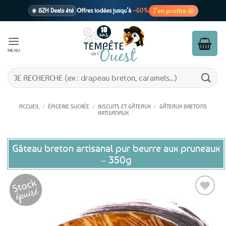
Passer
J’en profite 🐚
☀️ BZH Deals été
Offres iodées jusqu’à
–60%
au
contenu
🩷 CADEAU !
1 cadeau offert
dès 39€ d’achats
Voir cond. 🎁
MENU
📦 Livraison
En point relais dès
3,95€
seulement
Voir cond. 🚚
Recherche
pour :
ACCUEIL
/
ÉPICERIE SUCRÉE
/
BISCUITS ET GÂTEAUX
/
GÂTEAUX BRETONS
ARTISANAUX
Gâteau breton artisanal pur beurre aux pruneaux
– 350g
Ajouter