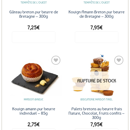
TEMPÊTE DE L'OUEST
TEMPÊTE DE L'OUEST
Gâteau breton pur beurre de
Kouign Amann Breton pur beurre
Bretagne – 300g
de Bretagne – 300g
7,25
€
7,95
€
Voir le produit
Voir le produit
Ajouter
Ajouter
RUPTURE DE STOCK
aux
aux
favoris
favoris
MAISON BRIEUC
BISCUITERIE MAISON TIREL
Kouign amann pur beurre
Palets bretons au beurre frais
individuel – 85g
Nature, Chocolat, Fruits confits –
300g
2,75
€
7,95
€