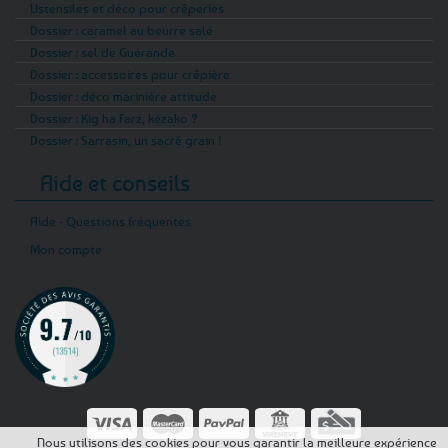
Ustensiles et déco pour crêperies
Dossier : caramel au beurre salé
Dossier : sel de Guérande
Dossier : accessoires pour crêpière
Dossier : déco marinière attitude
Dossier : Kig ha Farz, kézako ?
Dossier : Sarrasin, un sacré grain !
Aide et conseils
Aide - Questions fréquentes
Mon compte
Nous utilisons des cookies pour vous garantir la meilleure expérience