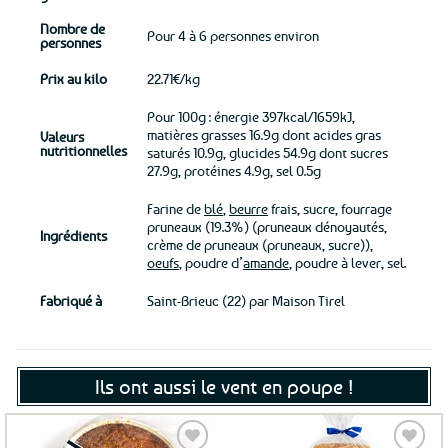
Nombre de
Pour 4 à 6 personnes environ
personnes
Prix au kilo
22.71€/kg
Pour 100g : énergie 397kcal/1659kJ,
matières grasses 16.9g dont acides gras
Valeurs
nutritionnelles
saturés 10.9g, glucides 54.9g dont sucres
27.9g, protéines 4.9g, sel 0.5g
Farine de
blé
,
beurre
frais, sucre, fourrage
pruneaux (19.3%) (pruneaux dénoyautés,
Ingrédients
crème de pruneaux (pruneaux, sucre)),
oeufs
, poudre d’
amande
, poudre à lever, sel.
Fabriqué à
Saint-Brieuc (22) par Maison Tirel
Ils ont aussi le vent en poupe !