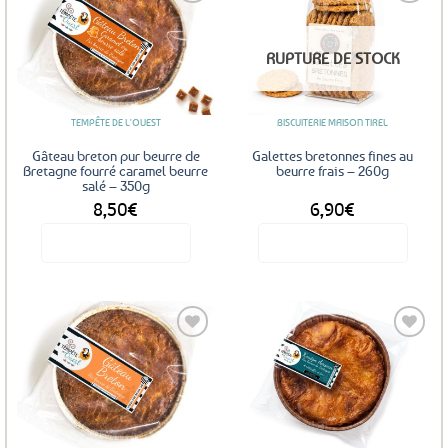
Ajouter
Ajouter
RUPTURE DE STOCK
aux
aux
favoris
favoris
TEMPÊTE DE L'OUEST
BISCUITERIE MAISON TIREL
Gâteau breton pur beurre de
Galettes bretonnes fines au
Bretagne fourré caramel beurre
beurre frais – 260g
salé – 350g
8,50
€
6,90
€
Voir le produit
Voir le produit
Ajouter
Ajouter
aux
aux
favoris
favoris