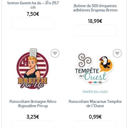
la
breton Gwenn ha du – 21 x 29.7
page
Bobine de 500 étiquettes
cm
page
adhésives Drapeau Breton
du
7,50
€
du
produit
18,99
€
produit
Voir le produit
Voir le produit
Ajouter
Ajouter
aux
aux
favoris
favoris
TEMPÊTE DE L'OUEST
Autocollant Bretagne Rétro
Autocollant Macareux Tempête
Bigoudène Pin-up
de l’Ouest
3,25
€
0,99
€
Voir le produit
Voir le produit