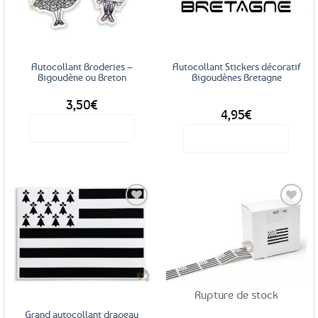
aux
aux
favoris
favoris
Autocollant Broderies –
Autocollant Stickers décoratif
Bigoudène ou Breton
Bigoudènes Bretagne
3,50
€
DÈS
4,95
€
Voir le produit
Voir le produit
Ce
Ce
produit
produit
a
a
plusieurs
plusieurs
variations.
variations.
Les
Les
options
Ajouter
Ajouter
options
aux
aux
peuvent
favoris
favoris
peuvent
être
être
choisies
Rupture de stock
choisies
sur
sur
la
Grand autocollant drapeau