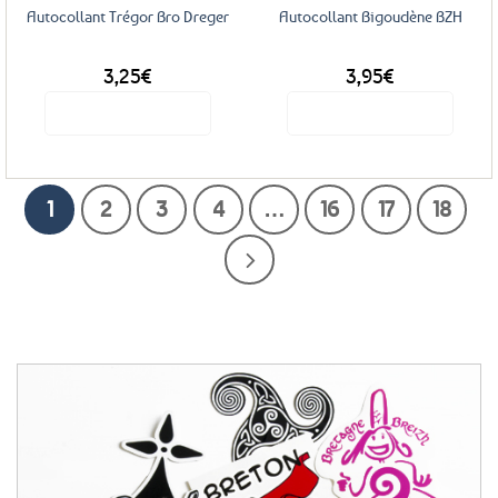
Autocollant Trégor Bro Dreger
Autocollant Bigoudène BZH
3,25
€
3,95
€
Voir le produit
Voir le produit
1
2
3
4
…
16
17
18