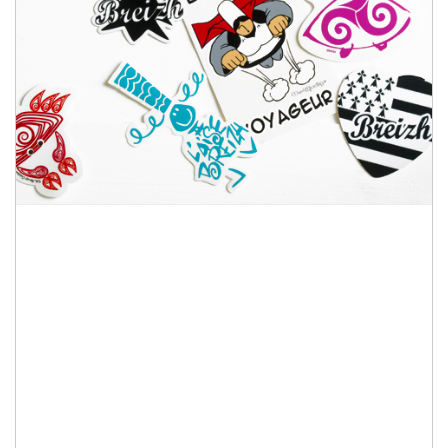
Quelques mots sur nos
stickers et autocollants
bretons et sur le thème
de la Bretagne
Affichez votre amour pour la Bretagne
partout grâce à notre très grand choix
d’autocollants et stickers bretons : des
drapeaux bretons, des symboles phares de la
région comme le triskell ou l’hermine, des