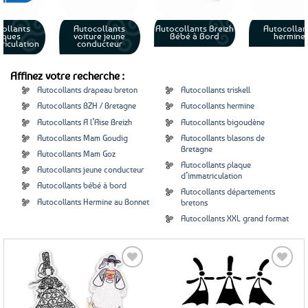
Autocollants Breizh
Autocollants
A
Autocollants triskell
Bébé à Bord
hermine
Affinez votre recherche :
Autocollants drapeau breton
Autocollants triskell
Autocollants BZH / Bretagne
Autocollants hermine
Autocollants A l’Aise Breizh
Autocollants bigoudène
Autocollants Mam Goudig
Autocollants blasons de
Bretagne
Autocollants Mam Goz
Autocollants plaque
Autocollants jeune conducteur
d’immatriculation
Autocollants bébé à bord
Autocollants départements
Autocollants Hermine au Bonnet
bretons
Autocollants XXL grand format
Ajouter
Ajouter