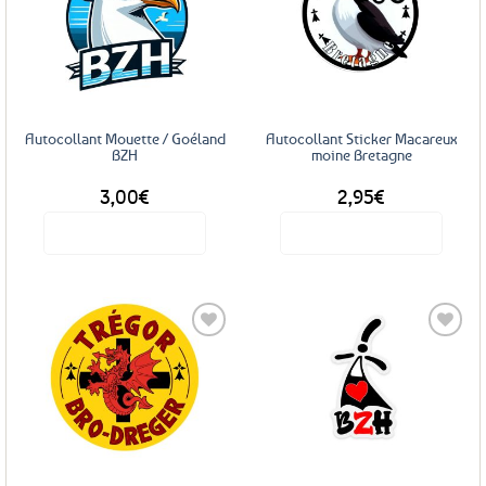
Ajouter
Ajouter
aux
aux
favoris
favoris
Autocollant Mouette / Goéland
Autocollant Sticker Macareux
BZH
moine Bretagne
3,00
€
2,95
€
Voir le produit
Voir le produit
Ajouter
Ajouter
aux
aux
favoris
favoris