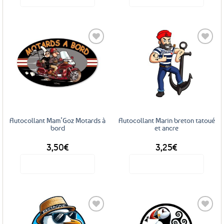
Ajouter
Ajouter
aux
aux
favoris
favoris
Autocollant Mam’Goz Motards à
Autocollant Marin breton tatoué
bord
et ancre
3,50
€
3,25
€
Voir le produit
Voir le produit