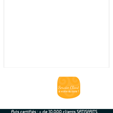
bigoudènes et personnages phares comme
Mam Goudig ou A l’Aise Breizh, des blasons
des pays bretons et des départements en
passant par les autocollants pour plaque
d’immatriculation, pour les jeunes
conducteurs apprentis ou pour signaler la
présence de bébé à bord du véhicule… A
accrocher n’importe où pour personnaliser
votre voiture ou tout objet aux couleurs de
la Bretagne !
Bénéficiez d’une livraison en lettre
suivie dès 1.99€ seulement sur presque
tous nos stickers
(
+ d’infos
)
Service Client
Livraison
Paiements
Clients
Offerte
Sécurisés
Satisfaits
dès
100%
à votre écoute !
69€ d’achats
★★★★★
Avis certifiés : + de 10.000 clients SATISFAITS