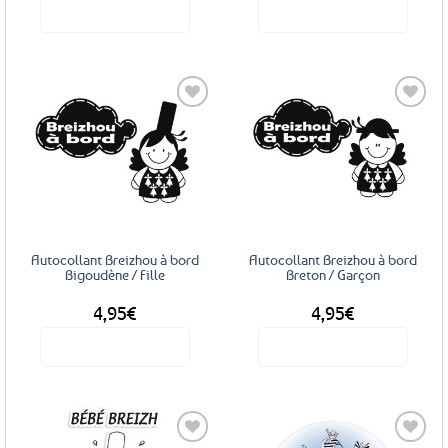
Voir le produit
Voir le produit
Ajouter
Ajouter
aux
aux
favoris
favoris
Autocollant Breizhou à bord
Autocollant Breizhou à bord
Bigoudène / Fille
Breton / Garçon
4,95
€
4,95
€
Voir le produit
Voir le produit