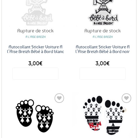
Ajouter
Ajouter
aux
aux
favoris
favoris
Rupture de stock
Rupture de stock
A L'AISE BREIZH
A L'AISE BREIZH
Autocollant Sticker Voiture A
Autocollant Sticker Voiture A
l’Aise Breizh Bébé à Bord blanc
l’Aise Breizh Bébé à Bord noir
3,00
€
3,00
€
Voir le produit
Voir le produit
Ajouter
Ajouter
aux
aux
favoris
favoris