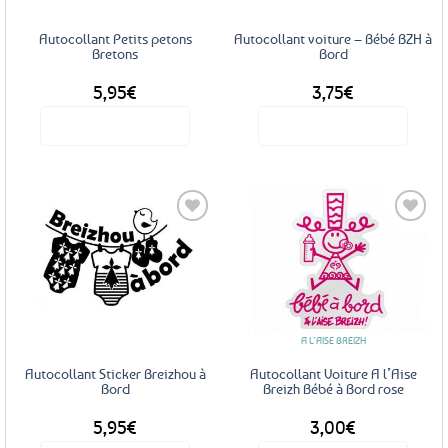
Autocollant Petits petons
Autocollant voiture – Bébé BZH à
Bretons
Bord
5,95
€
3,75
€
Voir le produit
Voir le produit
Ajouter
Ajouter
aux
aux
favoris
favoris
A L'AISE BREIZH
Autocollant Sticker Breizhou à
Autocollant Voiture A l’Aise
Bord
Breizh Bébé à Bord rose
5,95
€
3,00
€