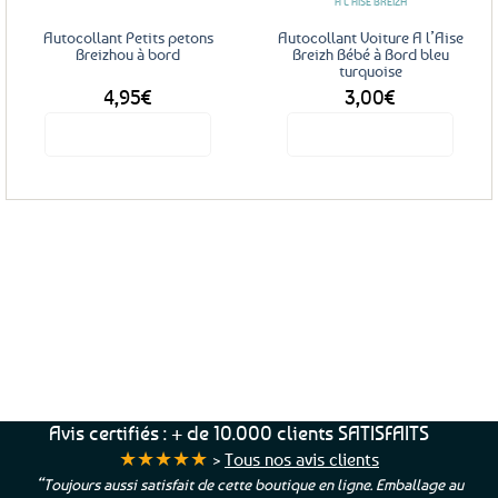
A L'AISE BREIZH
Autocollant Petits petons
Autocollant Voiture A l’Aise
Breizhou à bord
Breizh Bébé à Bord bleu
turquoise
4,95
€
3,00
€
Voir le produit
Voir le produit
Service Client
Livraison
Paiements
Clients
Offerte
Sécurisés
Satisfaits
dès
100%
à votre écoute !
69€ d’achats
★★★★★
Avis certifiés : + de 10.000 clients SATISFAITS
★★★★★
>
Tous nos avis clients
“Toujours aussi satisfait de cette boutique en ligne. Emballage au