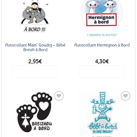
Ajouter
Ajouter
aux
aux
favoris
favoris
L'HERMINE AU BONNET
Autocollant Mam’ Goudig – Bébé
Autocollant Hermignon à Bord
Breizh à Bord
2,95
€
4,30
€
Voir le produit
Voir le produit
Ajouter
Ajouter
aux
aux
favoris
favoris