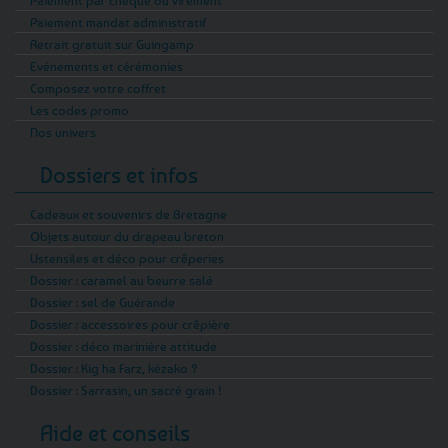
Paiement mandat administratif
Retrait gratuit sur Guingamp
Evénements et cérémonies
Composez votre coffret
Les codes promo
Nos univers
Dossiers et infos
Cadeaux et souvenirs de Bretagne
Objets autour du drapeau breton
Ustensiles et déco pour crêperies
Dossier : caramel au beurre salé
Dossier : sel de Guérande
Dossier : accessoires pour crêpière
Dossier : déco marinière attitude
Dossier : Kig ha Farz, kézako ?
Dossier : Sarrasin, un sacré grain !
Aide et conseils