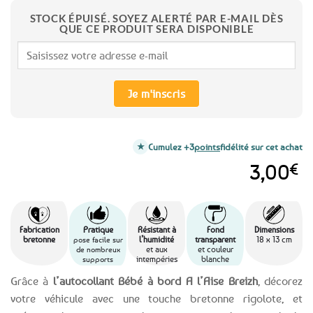
STOCK ÉPUISÉ. SOYEZ ALERTÉ PAR E-MAIL DÈS
QUE CE PRODUIT SERA DISPONIBLE
Je m'inscris
Cumulez +3
points
fidélité sur cet achat
3,00
€
Fabrication
Pratique
Résistant à
Fond
Dimensions
bretonne
l’humidité
transparent
18 x 13 cm
pose facile sur
et aux
et couleur
de nombreux
intempéries
blanche
supports
Grâce à
l’autocollant Bébé à bord A l’Aise Breizh
, décorez
votre véhicule avec une touche bretonne rigolote, et