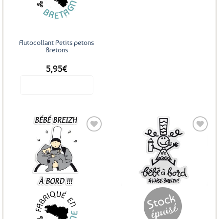
Autocollant Petits petons
Bretons
5,95
€
Voir le produit
Ajouter
Ajouter
aux
aux
favoris
favoris