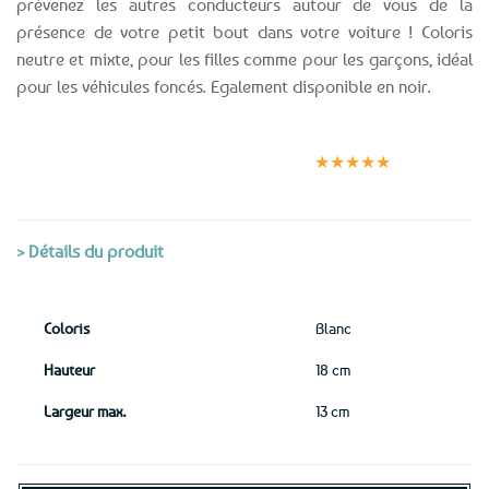
prévenez les autres conducteurs autour de vous de la
présence de votre petit bout dans votre voiture ! Coloris
neutre et mixte, pour les filles comme pour les garçons, idéal
pour les véhicules foncés. Egalement disponible en noir.
Expédition le
Clients
Paiement
jour même
satisfaits
sécurisé
★★★★★
(voir conditions)
> Détails du produit
Coloris
Blanc
Hauteur
18 cm
Largeur max.
13 cm