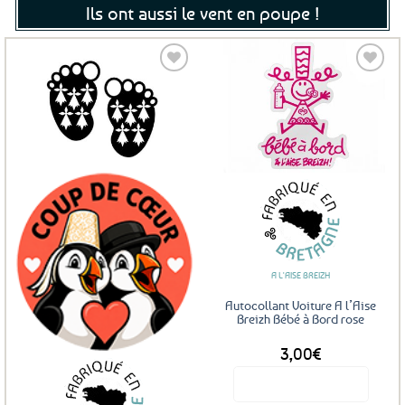
Ils ont aussi le vent en poupe !
Ajouter
Ajouter
aux
aux
favoris
favoris
A L'AISE BREIZH
Autocollant Voiture A l’Aise
Breizh Bébé à Bord rose
3,00
€
Voir le produit