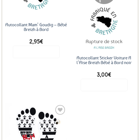
Autocollant Mam’ Goudig – Bébé
Breizh à Bord
2,95
€
Rupture de stock
A L'AISE BREIZH
Voir le produit
Autocollant Sticker Voiture A
l’Aise Breizh Bébé à Bord noir
3,00
€
Voir le produit
Ajouter
aux
favoris