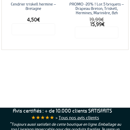
sur
Cendrier triskell hermine –
PROMO -20% ! Lot 5 briquets –
la
Bretagne
Drapeau Breton, Triskell,
Hermines, Marinière, Bzh
page
4,50
€
19,99
€
du
Le
Le
15,99
€
produit
prix
prix
Voir le produit
Voir le produit
initial
actuel
était :
est :
19,99€.
15,99€.
Service Client
Livraison
Paiements
Clients
Offerte
Sécurisés
Satisfaits
dès
100%
à votre écoute !
69€ d’achats
★★★★★
Avis certifiés : + de 10.000 clients SATISFAITS
★★★★★
>
Tous nos avis clients
“Toujours aussi satisfait de cette boutique en ligne. Emballage au
top Livraison impeccable pour des produits fragiles. Je reste un