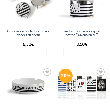
Ajouter
Ajouter
aux
aux
favoris
favoris
Cendrier de poche breton – 2
Cendrier poussoir drapeau
décors au choix
breton “Gwenn ha du”
6,50
€
8,50
€
Voir le produit
Voir le produit
Ce
produit
a
20%
plusieurs
variations.
Les
Ajouter
Ajouter
options
aux
aux
favoris
favoris
peuvent
être
choisies