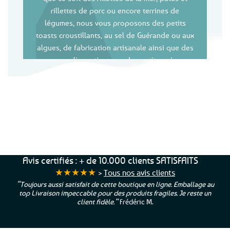
rillettes de porc ou encore terrines de
légumes, nous vous proposons des petits
toasts croustillants, au sel de Guérande ou aux
algues, de fabrication artisanale ainsi que des
craquelins artisanaux, des petits pains
soufflés, qui seront parfaits pour l’apéritif et
vos buffets. Ils remplaceront aisément le pain
ou les traditionnels canapés, un petit plus
original, gourmand… et breton !
Service Client
Livraison
Paiements
Clients
Offerte
Sécurisés
Satisfaits
dès
100%
à votre écoute !
69€ d’achats
★★★★★
Avis certifiés : + de 10.000 clients SATISFAITS
★★★★★
>
Tous nos avis clients
“Toujours aussi satisfait de cette boutique en ligne. Emballage au
top Livraison impeccable pour des produits fragiles. Je reste un
client fidèle.”
Frédéric M.