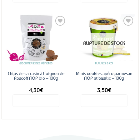
Ajouter
Ajouter
RUPTURE DE STOCK
aux
aux
favoris
favoris
BISCUITERIE DES VÉNÈTES
FLAVIE'S & CO
Chips de sarrasin à l’oignon de
Minis cookies apéro parmesan
Roscoff AOP bio – 100g
AOP et basilic – 100g
4,30
€
3,50
€
Voir le produit
Voir le produit