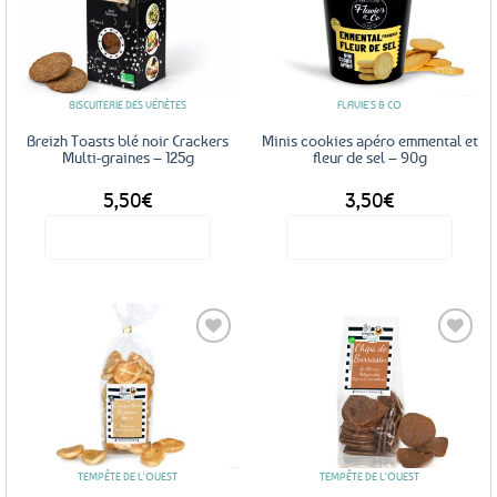
Ajouter
Ajouter
aux
aux
favoris
favoris
BISCUITERIE DES VÉNÈTES
FLAVIE'S & CO
Breizh Toasts blé noir Crackers
Minis cookies apéro emmental et
Multi-graines – 125g
fleur de sel – 90g
5,50
€
3,50
€
Voir le produit
Voir le produit
Ajouter
Ajouter
aux
aux
favoris
favoris
TEMPÊTE DE L'OUEST
TEMPÊTE DE L'OUEST