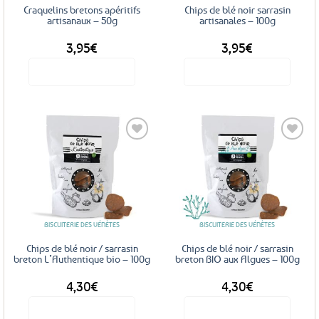
Craquelins bretons apéritifs
Chips de blé noir sarrasin
artisanaux – 50g
artisanales – 100g
3,95
€
3,95
€
Voir le produit
Voir le produit
Ajouter
Ajouter
aux
aux
favoris
favoris
BISCUITERIE DES VÉNÈTES
BISCUITERIE DES VÉNÈTES
Chips de blé noir / sarrasin
Chips de blé noir / sarrasin
breton L’Authentique bio – 100g
breton BIO aux Algues – 100g
4,30
€
4,30
€
Voir le produit
Voir le produit