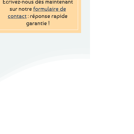
Ecrivez-nous dès maintenant
sur notre
formulaire de
contact
: réponse rapide
garantie !