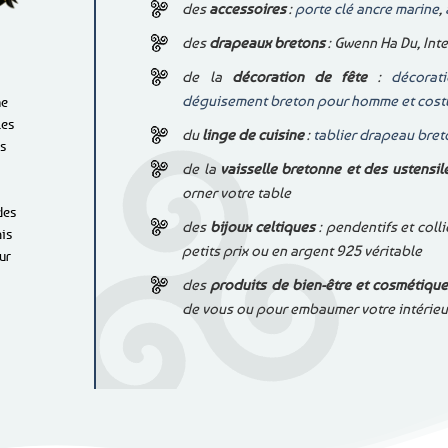
des
accessoires
:
porte clé ancre marine
,
des
drapeaux bretons
: Gwenn Ha Du, Inte
de la
décoration de fête
:
décorat
déguisement breton pour homme
et cos
ne
les
du
linge de cuisine
:
tablier drapeau bret
s
de la
vaisselle bretonne et des ustensil
orner votre table
des
des
bijoux celtiques
: pendentifs et colli
is
petits prix ou en argent 925 véritable
ur
des
produits de bien-être et cosmétiqu
de vous ou pour embaumer votre intérieur