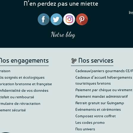
N’en perdez pas une miette
In
“J’ai mis 5 étoiles parce 
“Une boutique que je recommande pour
en mettre 6
leur sérieux, des bons et beaux produits
Notre blog
Je suis plus que satisfait
et une équipe à l’écoute :-)”
Patricia M.
de ma livraison. Ne chan
Nos engagements
Nos services
vraison
Cadeaux/paniers gourmands CE/
lis soignés et écologiques
Cadeaux d’accueil hébergements
touristiques bretons
brication bretonne et française
Paiement par chèque ou virement
nfidentialité de vos données
Paiement mandat administratif
tisfait ou remboursé
Retrait gratuit sur Guingamp
rmulaire de rétractation
Evénements et cérémonies
iement sécurisé
Composez votre coffret
Les codes promo
Nos univers