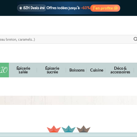
J’en profite 🐚
☀️ BZH Deals été
Offres iodées jusqu’à
–60%
🩷 CADEAU !
1 cadeau offert
dès 39€ d’achats
Voir cond. 🎁
📦 Livraison
En point relais dès
3,95€
seulement
Voir cond. 🚚
IO
Épicerie
Épicerie
Déco &
Boissons
Cuisine
salée
sucrée
accessoires