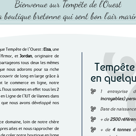
Bienvenue sur Tempête de l’Ouest
 boutique bretonne qui sent bon l’air mari
que Tempête de l’Ouest :
Elsa
, une
d’Armor, et
Jordan
, originaire de
s partageons tous deux les mêmes
Tempête 
 que nous adorons pour sa riche
en quelque
couvrir de long en large grâce à
t le commerce en ligne, notre
. Nous sommes en effet tous les 2
1 entreprise d
 en Ligne de l’IUT de Vannes dans
incroyables) per
le que nous avons développé nos
Date de naissance
+ de
2500 référen
ce domaine, loin de notre chère
pres ailes et nous rapprocher de
+ de
4 tonnes
de
r de créer notre boutique en ligne