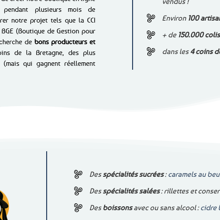
vendus !
 pendant plusieurs mois de
Environ
100 artisa
er notre projet tels que la CCI
a BGE (Boutique de Gestion pour
+ de
150.000 coli
echerche de
bons producteurs et
dans les
4 coins d
ins de la Bretagne, des plus
 (mais qui gagnent réellement
Des
spécialités sucrées
:
caramels au beu
Des
spécialités salées
: rillettes et cons
Des
boissons
avec ou sans alcool :
cidre