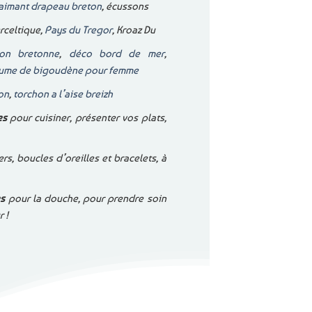
aimant drapeau breton
, écussons
rceltique,
Pays du Tregor
, Kroaz Du
ion bretonne
,
déco bord de mer
,
tume de bigoudène pour femme
on
,
torchon a l’aise breizh
es
pour cuisiner, présenter vos plats,
ers, boucles d’oreilles et bracelets, à
es
pour la douche, pour prendre soin
 !