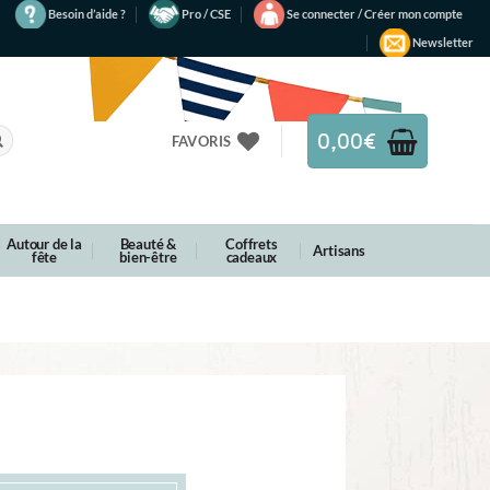
Besoin d’aide ?
Pro / CSE
Se connecter / Créer mon compte
Newsletter
0,00
€
FAVORIS
Autour de la
Beauté &
Coffrets
Artisans
fête
bien-être
cadeaux