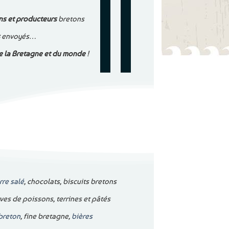
ns et producteurs
bretons
s
envoyés…
e la Bretagne et du monde
!
rre salé
, chocolats, biscuits bretons
erves de poissons, terrines et pâtés
 breton
, fine bretagne,
bières