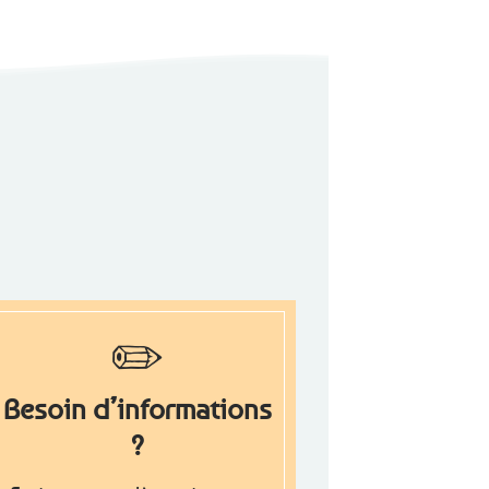
✏️
Besoin d’informations
?