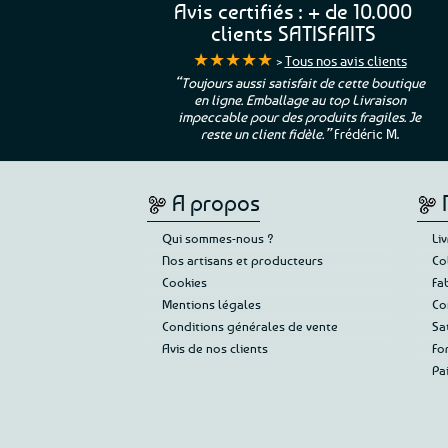
Avis certifiés : + de 10.000
clients SATISFAITS
★★★★★
>
Tous nos avis clients
ur. La Bretagne à
“Toujours aussi satisfait de cette boutique
en ligne. Emballage au top Livraison
 moi qui suis si loin
impeccable pour des produits fragiles. Je
e”
Cathy P.
reste un client fidèle.”
Frédéric M.
A propos
Qui sommes-nous ?
Li
Nos artisans et producteurs
Co
Cookies
Fa
Mentions légales
Co
Conditions générales de vente
Sa
Avis de nos clients
Fo
Pa