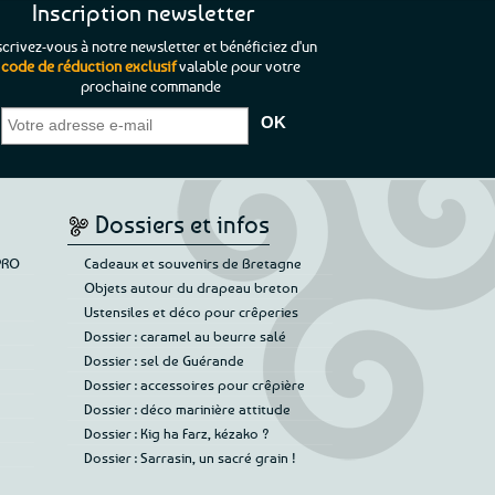
Inscription newsletter
scrivez-vous à notre newsletter et bénéficiez d'un
code de réduction exclusif
valable pour votre
prochaine commande
que je pouvais pas
“C’est agréable et tout aussi rassurant
“
 ;)
de constater qu’il n’y a pas de petite
l’oue
e de mon achat et
commande, mais un client à satisfaire.”
rapid
gez rien”
Jade C.
Guy H.
Vive 
Dossiers et infos
PRO
Cadeaux et souvenirs de Bretagne
Objets autour du drapeau breton
Ustensiles et déco pour crêperies
Dossier : caramel au beurre salé
Dossier : sel de Guérande
Dossier : accessoires pour crêpière
Dossier : déco marinière attitude
Dossier : Kig ha Farz, kézako ?
Dossier : Sarrasin, un sacré grain !