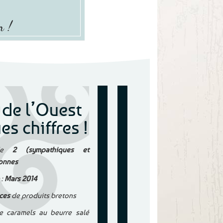
n !
de l’Ouest
s chiffres !
e
2 (sympathiques et
sonnes
 :
Mars 2014
ces
de produits bretons
 caramels au beurre salé