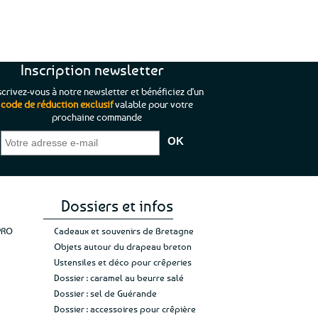
Inscription newsletter
scrivez-vous à notre newsletter et bénéficiez d'un
code de réduction exclusif
valable pour votre
prochaine commande
que je pouvais pas
“C’est agréable et tout aussi rassurant
“
 ;)
de constater qu’il n’y a pas de petite
l’oue
e de mon achat et
commande, mais un client à satisfaire.”
rapid
gez rien”
Jade C.
Guy H.
Vive 
Dossiers et infos
PRO
Cadeaux et souvenirs de Bretagne
Objets autour du drapeau breton
Ustensiles et déco pour crêperies
Dossier : caramel au beurre salé
Dossier : sel de Guérande
Dossier : accessoires pour crêpière