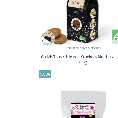
fa
Biscuiterie des Vénètes
Breizh Toasts blé noir Crackers Multi-grain
125g
5,50
€
Voir le produ
Aj
fa