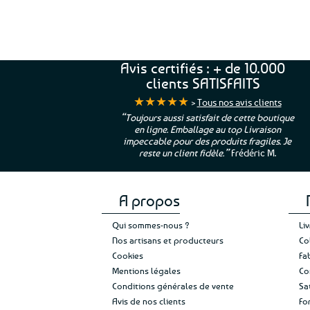
Avis certifiés : + de 10.000
clients SATISFAITS
★★★★★
>
Tous nos avis clients
ur. La Bretagne à
“Toujours aussi satisfait de cette boutique
en ligne. Emballage au top Livraison
 moi qui suis si loin
impeccable pour des produits fragiles. Je
e”
Cathy P.
reste un client fidèle.”
Frédéric M.
A propos
Qui sommes-nous ?
Li
Nos artisans et producteurs
Co
Cookies
Fa
Mentions légales
Co
Conditions générales de vente
Sa
Avis de nos clients
Fo