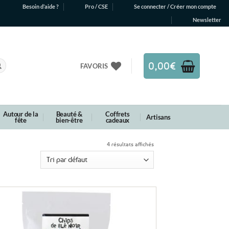
Besoin d’aide ?
Pro / CSE
Se connecter / Créer mon compte
Newsletter
0,00
€
FAVORIS
Autour de la
Beauté &
Coffrets
Artisans
fête
bien-être
cadeaux
4 résultats affichés
Ajouter