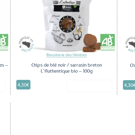
aux
aux
voris
favoris
Biscuiterie des Vénètes
es –
Chips de blé noir / sarrasin breton
Ch
L’Authentique bio – 100g
4,30
€
4,30
it
Voir le produit
outer
aux
voris