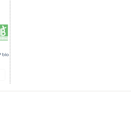
P bio
it
Service Client
Paiements
Sécurisés
100%
à votre écoute !