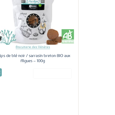
aux
favoris
Biscuiterie des Vénètes
ips de blé noir / sarrasin breton BIO aux
Algues – 100g
€
Voir le produit