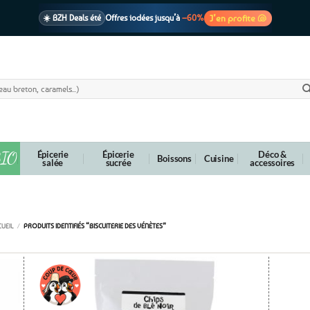
J’en profite 🐚
☀️ BZH Deals été
Offres iodées jusqu’à
–60%
🩷 CADEAU !
1 cadeau offert
dès 39€ d’achats
Voir cond. 🎁
📦 Livraison
En point relais dès
3,95€
seulement
Voir cond. 🚚
IO
Épicerie
Épicerie
Déco &
Boissons
Cuisine
salée
sucrée
accessoires
Biscuiterie des Vénètes
CUEIL
/
PRODUITS IDENTIFIÉS “BISCUITERIE DES VÉNÈTES”
outer
Ajouter