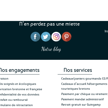
N’en perdez pas une miette
In
“J’ai mis 5 étoiles parce 
“Une boutique que je recommande pour
en mettre 6
leur sérieux, des bons et beaux produits
Notre blog
Je suis plus que satisfait
et une équipe à l’écoute :-)”
Patricia M.
de ma livraison. Ne chan
Nos engagements
Nos services
vraison
Cadeaux/paniers gourmands CE/
lis soignés et écologiques
Cadeaux d’accueil hébergements
touristiques bretons
brication bretonne et française
Paiement par chèque ou virement
nfidentialité de vos données
Paiement mandat administratif
tisfait ou remboursé
Retrait gratuit sur Guingamp
rmulaire de rétractation