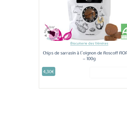
Biscuiterie des Vénètes
Chips de sarrasin à l’oignon de Roscoff AO
– 100g
4,30
€
Voir le produ
Offerte
Livraison
dès
69€ d’achats