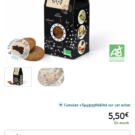
aux
favoris
Cumulez +5
points
fidélité sur cet achat
5,50
€
En stock
quantité de Breizh Toasts blé noir Crackers Multi-graines - 125g