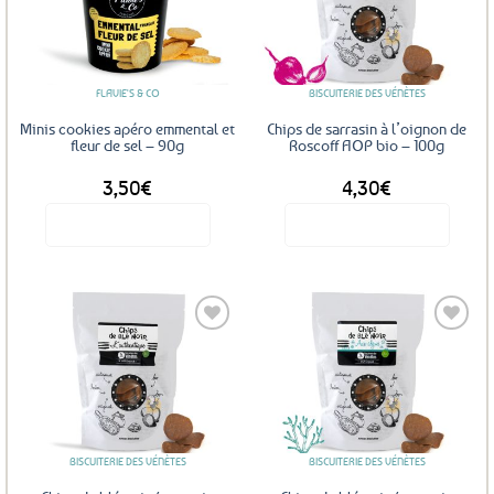
Ajouter
Ajouter
aux
aux
favoris
favoris
FLAVIE'S & CO
BISCUITERIE DES VÉNÈTES
Minis cookies apéro emmental et
Chips de sarrasin à l’oignon de
fleur de sel – 90g
Roscoff AOP bio – 100g
3,50
€
4,30
€
Voir le produit
Voir le produit
Ajouter
Ajouter
aux
aux
favoris
favoris
BISCUITERIE DES VÉNÈTES
BISCUITERIE DES VÉNÈTES