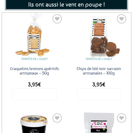
Ils ont aussi le vent en poupe !
Ajouter
Ajouter
aux
aux
favoris
favoris
TEMPÊTE DE L'OUEST
TEMPÊTE DE L'OUEST
Craquelins bretons apéritifs
Chips de blé noir sarrasin
artisanaux – 50g
artisanales – 100g
3,95
€
3,95
€
Voir le produit
Voir le produit