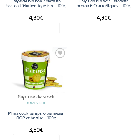
Chips de blé noir / sarrasin
Chips de blé noir / sarrasin
breton L’Authentique bio – 100g
breton BIO aux Algues – 100g
4,30
€
4,30
€
Voir le produit
Voir le produit
Ajouter
aux
favoris
Rupture de stock
FLAVIE'S & CO
Minis cookies apéro parmesan
AOP et basilic – 100g
3,50
€
Voir le produit