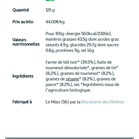
Quantité
125 g
Prix au kilo
44.00€/kg
Pour 100g : énergie 560kcal/2326kJ,
matières grasses 43.5g dont acides gras
Valeurs
nutritionnelles
saturés 4.9g, glucides 29.7g dont sucres
0.8g, protéines 11g, sel 1.6g
Farine de blé noir* (39.5%), huile de
tournesol désodorisée*, graines de lin*
(8,2%), graines de tournesol* (8.2%),
Ingrédients
graines de
sésame
* (8.2%), graines de
pavot* (8.2%), sel. *Ingrédients issus de
l’agriculture biologique.
Fabriqué à
Le Hézo (56) par la
Biscuiterie des Vénètes