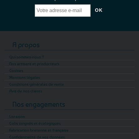
A propos
Qui sommes-nous ?
Nos artisans et producteurs
Cookies
Mentions légales
Conditions générales de vente
Avis de nos clients
Nos engagements
Livraison
Colis soignés et écologiques
Fabrication bretonne et française
Confidentialité de vos données