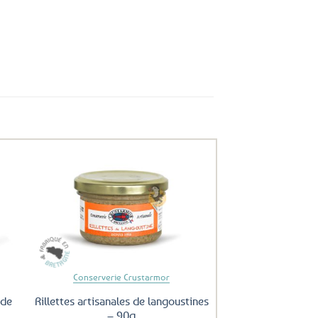
uter
Ajouter
ux
aux
oris
favoris
Conserverie Crustarmor
 de
Rillettes artisanales de langoustines
– 90g