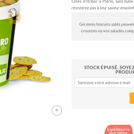
Côtes d’Armor à Plérin, sans huile
résisterez pas à leur saveur ensoleil
Ajouter
aux
favoris
Ces minis biscuits salés peuve
croutons ou vos salades comp
STOCK ÉPUISÉ. SOYE
PRODUI
❤
Expédition le
Ajouter
jour même