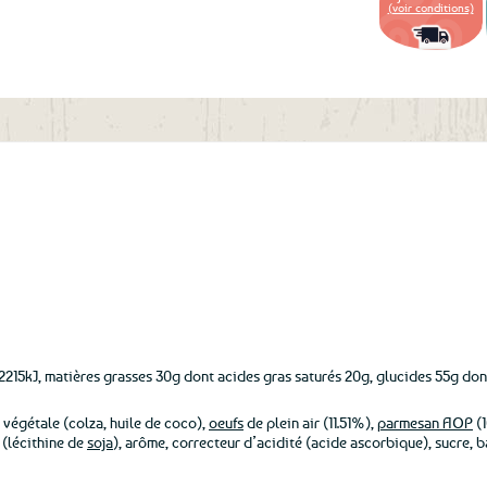
(voir conditions)
aux
favoris
215kJ, matières grasses 30g dont acides gras saturés 20g, glucides 55g dont 
e végétale (colza, huile de coco),
oeufs
de plein air (11.51%),
parmesan AOP
(1
 (lécithine de
soja
), arôme, correcteur d’acidité (acide ascorbique), sucre, b