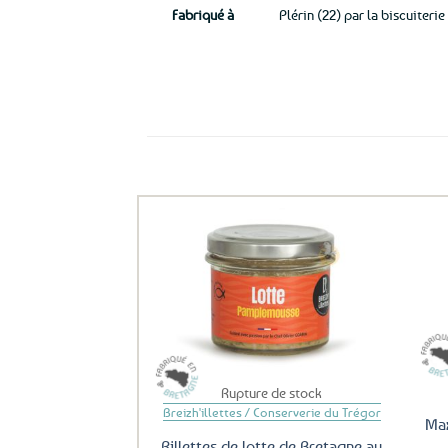
Fabriqué à
Plérin (22) par la biscuiterie
Ils ont aussi le vent en poupe !
Ajouter
aux
favoris
Rupture de stock
Breizh'illettes / Conserverie du Trégor
Max
Rillettes de lotte de Bretagne au