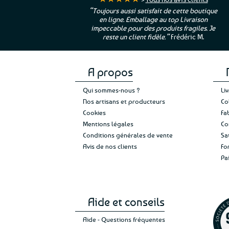
ur. La Bretagne à
“Toujours aussi satisfait de cette boutique
en ligne. Emballage au top Livraison
 moi qui suis si loin
impeccable pour des produits fragiles. Je
e”
Cathy P.
reste un client fidèle.”
Frédéric M.
A propos
Qui sommes-nous ?
Li
Nos artisans et producteurs
Co
Cookies
Fa
Mentions légales
Co
Conditions générales de vente
Sa
Avis de nos clients
Fo
Pa
Aide et conseils
Aide - Questions fréquentes