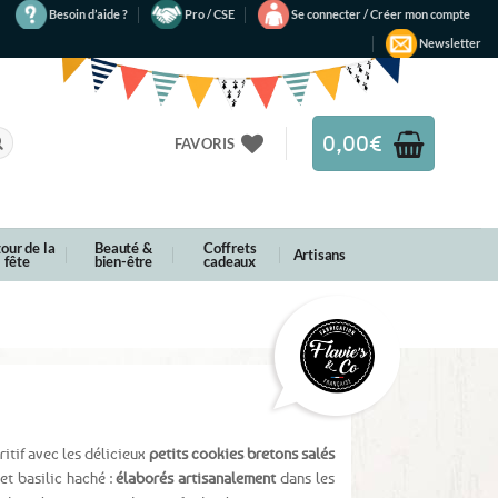
Besoin d’aide ?
Pro / CSE
Se connecter / Créer mon compte
Newsletter
0,00
€
FAVORIS
our de la
Beauté &
Coffrets
Artisans
fête
bien-être
cadeaux
éritif avec les délicieux
petits cookies bretons salés
t basilic haché :
élaborés artisanalement
dans les