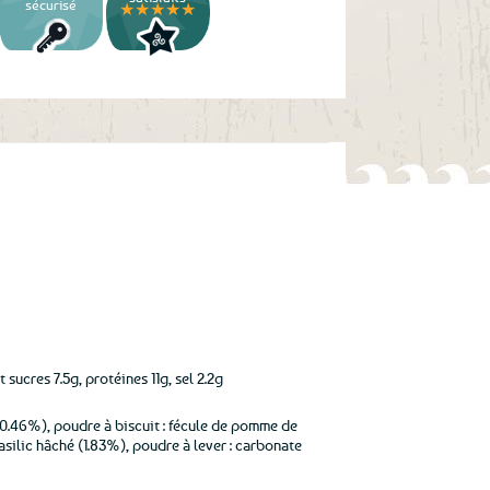
sécurisé
★★★★★
sucres 7.5g, protéines 11g, sel 2.2g
0.46%), poudre à biscuit : fécule de pomme de
asilic hâché (1.83%), poudre à lever : carbonate