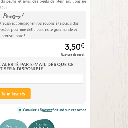
 de palme et avec des oeufs de plein air, vous ne
lée !
Pensez-y !
nt aussi accompagner vos soupes à la place des
osées pour une délicieuse note gourmande et
croustillante !
3,50
€
Rupture de stock
Z ALERTÉ PAR E-MAIL DÈS QUE CE
T SERA DISPONIBLE
Je m'inscris
Cumulez +3
points
fidélité sur cet achat
Clients
Paiement
satisfaits