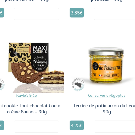
0
€
3,35
€
Voir le produit
Voir le produ
Ajouter
Ajo
aux
a
favoris
fav
Flavie's & Co
Conserverie Algoplus
i cookie Tout chocolat Coeur
Terrine de potimarron du Léo
crème Bueno – 90g
90g
0
€
4,25
€
Voir le produit
Voir le produ