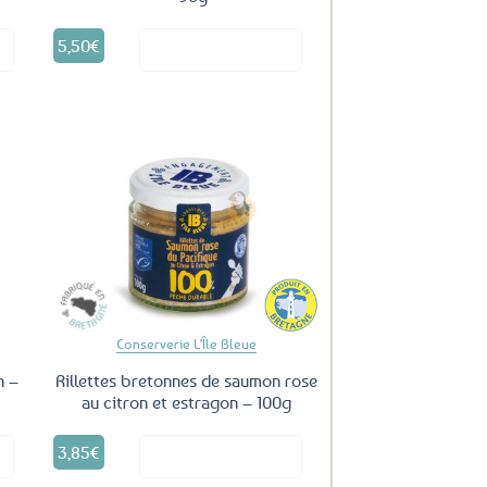
5,50
€
it
Voir le produit
uter
Ajouter
ux
aux
oris
favoris
Conserverie L'Île Bleue
n –
Rillettes bretonnes de saumon rose
au citron et estragon – 100g
3,85
€
it
Voir le produit