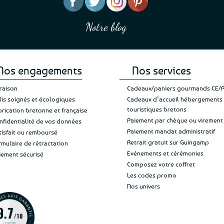
“J’ai mis 5 étoiles parce 
“Une boutique que je recommande pour
en mettre 6
leur sérieux, des bons et beaux produits
Notre blog
Je suis plus que satisfait
et une équipe à l’écoute :-)”
Patricia M.
de ma livraison. Ne chan
Nos engagements
Nos services
vraison
Cadeaux/paniers gourmands CE/
lis soignés et écologiques
Cadeaux d’accueil hébergements
touristiques bretons
brication bretonne et française
Paiement par chèque ou virement
nfidentialité de vos données
Paiement mandat administratif
tisfait ou remboursé
Retrait gratuit sur Guingamp
rmulaire de rétractation
Evénements et cérémonies
iement sécurisé
Composez votre coffret
Les codes promo
Nos univers