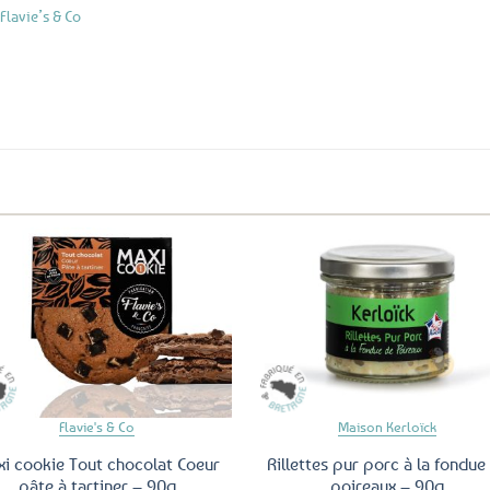
Flavie’s & Co
Ajouter
Ajo
aux
a
favoris
fav
Flavie's & Co
Maison Kerloïck
i cookie Tout chocolat Coeur
Rillettes pur porc à la fondue
pâte à tartiner – 90g
poireaux – 90g