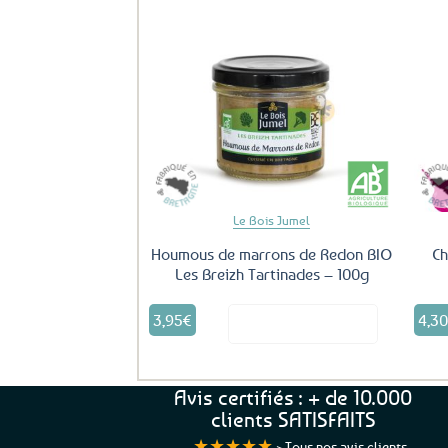
Ajouter
aux
favoris
Le Bois Jumel
Houmous de marrons de Redon BIO
Ch
Les Breizh Tartinades – 100g
3,95
€
4,3
Voir le produit
Avis certifiés : + de 10.000
clients SATISFAITS
★★★★★
>
Tous nos avis clients