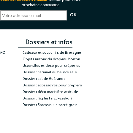
prochaine commande
que je pouvais pas
“C’est agréable et tout aussi rassurant
“
 ;)
de constater qu’il n’y a pas de petite
l’oue
e de mon achat et
commande, mais un client à satisfaire.”
rapid
gez rien”
Jade C.
Guy H.
Vive 
Dossiers et infos
PRO
Cadeaux et souvenirs de Bretagne
Objets autour du drapeau breton
Ustensiles et déco pour crêperies
Dossier : caramel au beurre salé
Dossier : sel de Guérande
Dossier : accessoires pour crêpière
Dossier : déco marinière attitude
Dossier : Kig ha Farz, kézako ?
Dossier : Sarrasin, un sacré grain !