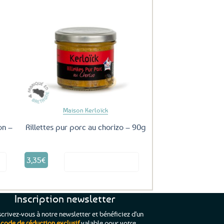
uter
Ajouter
ux
aux
oris
favoris
Maison Kerloïck
on –
Rillettes pur porc au chorizo – 90g
3,35
€
it
Voir le produit
Inscription newsletter
scrivez-vous à notre newsletter et bénéficiez d'un
code de réduction exclusif
valable pour votre