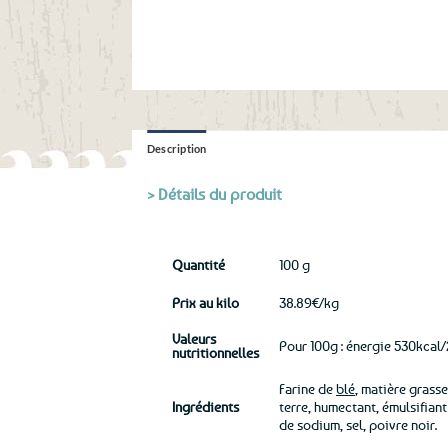
Description
> Détails du produit
Quantité
100 g
Prix au kilo
38.89€/kg
Valeurs
Pour 100g : énergie 530kcal/2
nutritionnelles
Farine de
blé
, matière grass
Ingrédients
terre, humectant, émulsifiant
de sodium, sel, poivre noir.