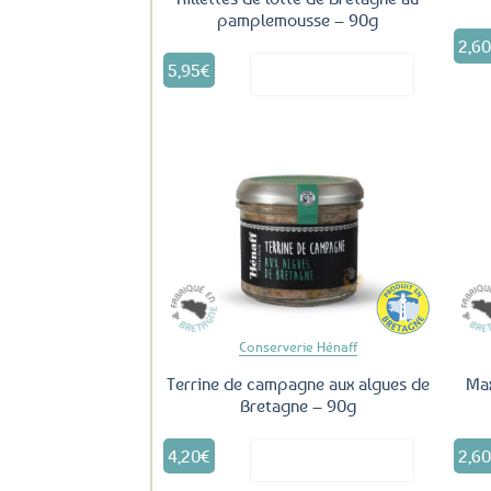
pamplemousse – 90g
2,6
5,95
€
Voir le produit
Ajouter
aux
favoris
Conserverie Hénaff
Terrine de campagne aux algues de
Max
Bretagne – 90g
4,20
€
2,6
Voir le produit