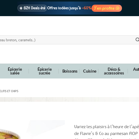
J’en profite 🐚
☀️ BZH Deals été
Offres iodées jusqu’à
–60%
🩷 CADEAU !
1 cadeau offert
dès 39€ d’achats
Voir cond. 🎁
📦 Livraison
En point relais dès
3,95€
seulement
Voir cond. 🚚
Épicerie
Épicerie
Déco &
Aut
Boissons
Cuisine
salée
sucrée
accessoires
LINS ET CHIPS
P et basilic – 100g
Variez les plaisirs à l’heure de l’ap
de Flavie’s & Co au parmesan AOP e