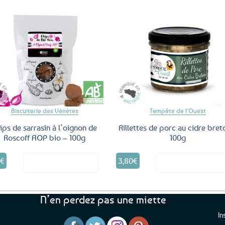
Ajouter
Ajo
aux
a
favoris
fav
Biscuiterie des Vénètes
Tempête de l'Ouest
ips de sarrasin à l’oignon de
Rillettes de porc au cidre bret
Roscoff AOP bio – 100g
100g
0
€
3,80
€
Voir le produit
Voir le produ
N’en perdez pas une miette
In