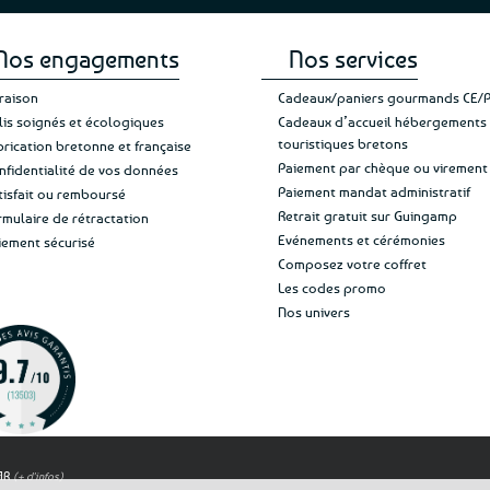
phares ou inspirées de la
une silhouette 
Nos engagements
Nos services
Les tailles et les for
vraison
Cadeaux/paniers gourmands CE/
dimensions précises sont 
lis soignés et écologiques
Cadeaux d’accueil hébergements
Pour leur entretien, un chif
touristiques bretons
brication bretonne et française
vaisselle et le métal déc
Paiement par chèque ou virement
nfidentialité de vos données
Paiement mandat administratif
tisfait ou remboursé
Des décors entre tr
Retrait gratuit sur Guingamp
rmulaire de rétractation
Evénements et cérémonies
iement sécurisé
Certains modèles reprenne
Composez votre coffret
avec un couple en habits 
Les codes promo
décors rappelant la faïen
Nos univers
style plus contemporai
l’Ouest au fini mat, les
paysages illustrés. Les ama
boîte en mét
Certaines boîtes sont e
bénéficient du la
OAR
(+ d'infos)