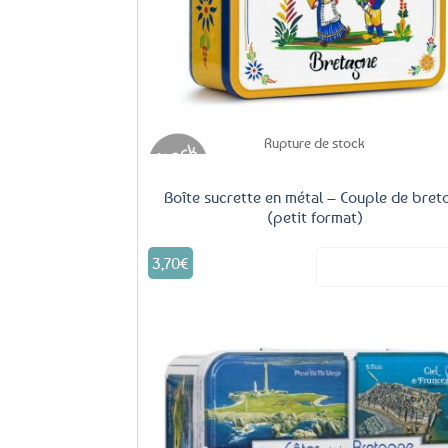
Rupture de stock
Boîte sucrette en métal – Couple de bret
(petit format)
3,70
€
Voir le produ
Aj
fa