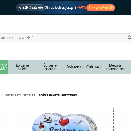
J’en profite 🐚
☀️ BZH Deals été
Offres iodées jusqu’à
–60%
🩷 CADEAU !
1 cadeau offert
dès 39€ d’achats
Voir cond. 🎁
📦 Livraison
En point relais dès
3,95€
seulement
Voir cond. 🚚
IO
Épicerie
Épicerie
Déco &
Boissons
Cuisine
salée
sucrée
accessoires
Boîtes en métal bretonnes
/
VAISSELLE ET USTENSILES
/
BOÎTES EN MÉTAL BRETONNES
outer
Ajouter