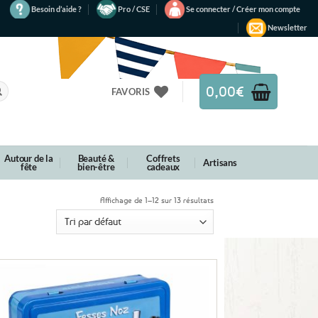
Besoin d’aide ?
Pro / CSE
Se connecter / Créer mon compte
Newsletter
0,00
€
FAVORIS
Autour de la
Beauté &
Coffrets
Artisans
fête
bien-être
cadeaux
Affichage de 1–12 sur 13 résultats
Ajouter