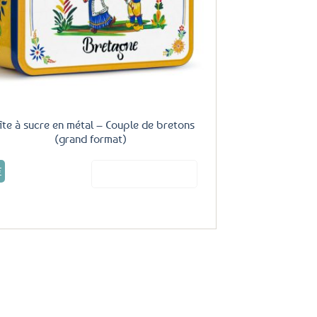
îte à sucre en métal – Couple de bretons
(grand format)
€
Voir le produit