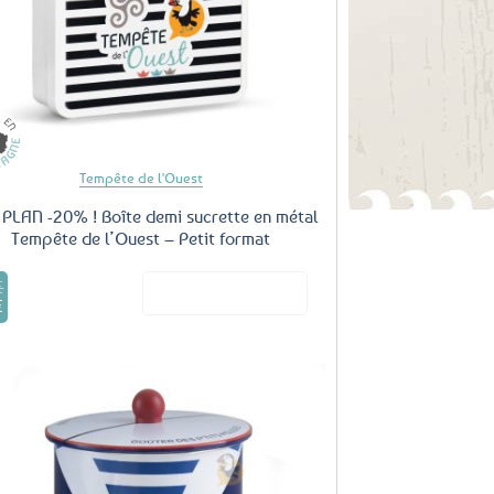
favoris
Tempête de l'Ouest
PLAN -20% ! Boîte demi sucrette en métal
Tempête de l’Ouest – Petit format
ale
e!
€
Voir le produit
%
€
f
l
ix
:
0
tuel
.
 1€
 :
€
80€.
%
Ajouter
aux
favoris