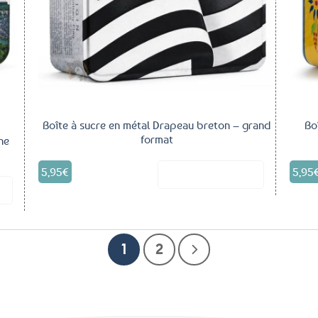
Boîte à sucre en métal Drapeau breton – grand
Bo
format
ne
5,95
€
5,95
Voir le produit
it
1
2