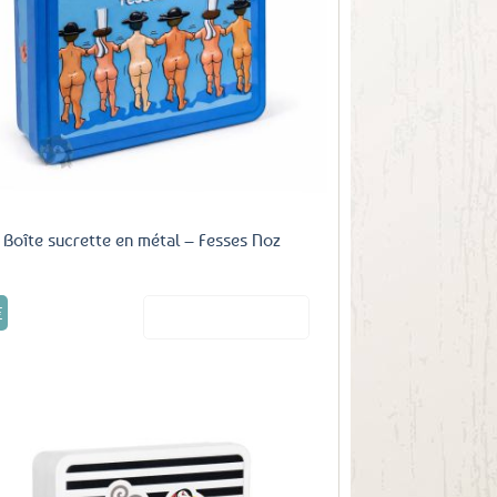
aux
favoris
Boîte sucrette en métal – Fesses Noz
€
Voir le produit
Ajouter
aux