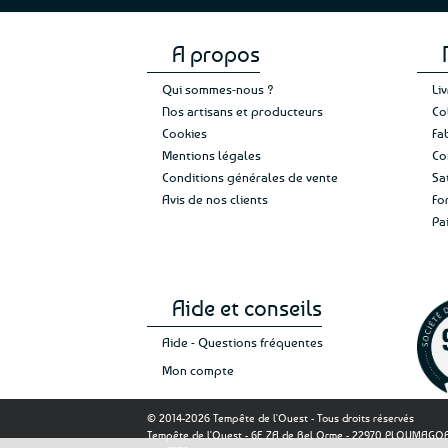
A propos
Qui sommes-nous ?
Li
Nos artisans et producteurs
Co
Cookies
Fa
Mentions légales
Co
Conditions générales de vente
Sa
Avis de nos clients
Fo
Pa
Aide et conseils
Aide - Questions fréquentes
Mon compte
© 2014-2026 Tempête de l'Ouest - Tous droits réservés
Tempête de l'Ouest - 6E ZA de Bel Orme - 22970 PLOUMAG