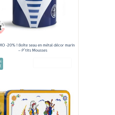
O -20% ! Boîte seau en métal décor marin
– P’tits Mousses
ale
e!
€
Voir le produit
%
€
f
e
l
ix
:
5
tuel
€.
 2€
t :
€
,04€.
%
Ajouter
aux
favoris