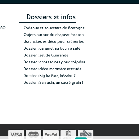
 faïence de Quimper, elles apportent
différente à la collection.
Dossiers et infos
mes variant selon les modèles, les
PRO
Cadeaux et souvenirs de Bretagne
indiquées sur chaque fiche produit.
Objets autour du drapeau breton
fon doux suffit généralement : le lave-
Ustensiles et déco pour crêperies
oré ne font pas vraiment bon ménage !
Dossier : caramel au beurre salé
Dossier : sel de Guérande
adition et Bretagne actuelle
Dossier : accessoires pour crêpière
Dossier : déco marinière attitude
nt les codes traditionnels bretons,
Dossier : Kig ha Farz, kézako ?
régionaux, des motifs fleuris et des
Dossier : Sarrasin, un sacré grain !
ce de Quimper. D’autres adoptent un
n, comme les créations Tempête de
 inscriptions Made in Breizh ou les
teurs de littoral pourront choisir une
al Phares de Bretagne.
ntièrement fabriquées en France et
bel Origine France Garantie.