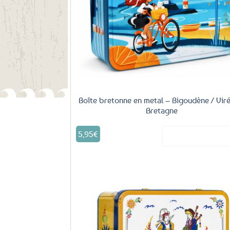
fa
Boîte bretonne en metal – Bigoudène / Vir
Bretagne
5,95
€
Voir le produ
Aj
fa