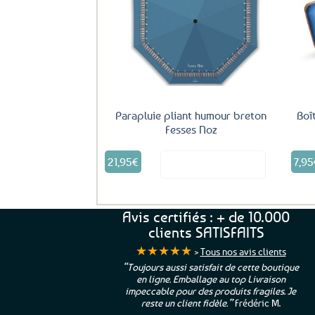
Ajouter
aux
favoris
Parapluie pliant humour breton
Boî
Fesses Noz
21,95
€
7,95
Voir le produit
Avis certifiés : + de 10.000
clients SATISFAITS
★★★★★
>
Tous nos avis clients
ur. La Bretagne à
“Toujours aussi satisfait de cette boutique
en ligne. Emballage au top Livraison
 moi qui suis si loin
impeccable pour des produits fragiles. Je
e”
Cathy P.
reste un client fidèle.”
Frédéric M.