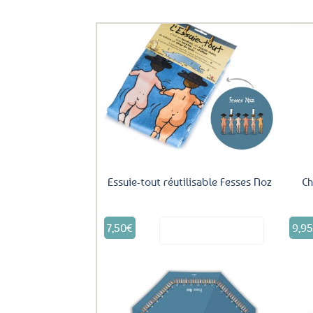
Ils ont aussi le vent en poupe !
Ajouter
aux
favoris
Essuie-tout réutilisable Fesses Noz
Ch
7,50
€
9,9
Voir le produit