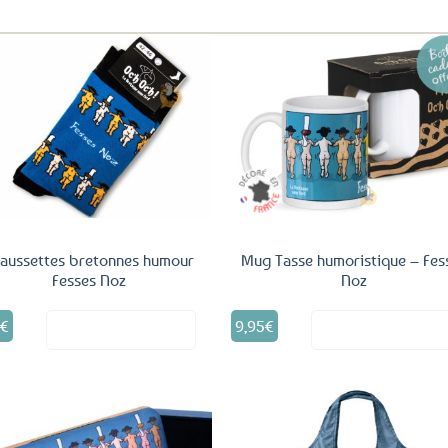
Ajouter
Ajo
aux
a
favoris
fav
aussettes bretonnes humour
Mug Tasse humoristique – Fes
Fesses Noz
Noz
Ce
5
€
9,95
€
Voir le produit
Voir le produ
produit
a
plusieurs
variations.
Les
options