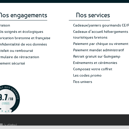
Nos engagements
Nos services
vraison
Cadeaux/paniers gourmands CE/
lis soignés et écologiques
Cadeaux d’accueil hébergements
touristiques bretons
brication bretonne et française
Paiement par chèque ou virement
nfidentialité de vos données
Paiement mandat administratif
tisfait ou remboursé
Retrait gratuit sur Guingamp
rmulaire de rétractation
Evénements et cérémonies
iement sécurisé
Composez votre coffret
Les codes promo
Nos univers
OAR
(+ d'infos)