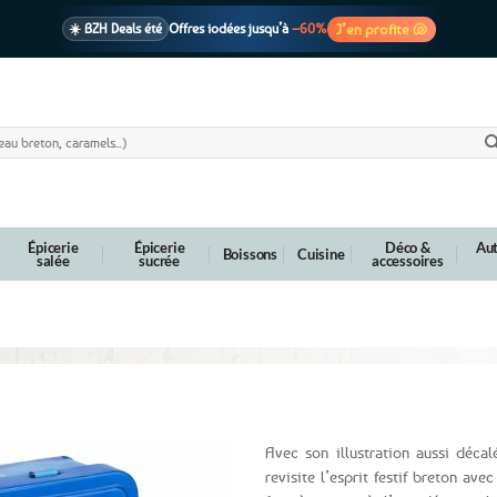
J’en profite 🐚
☀️ BZH Deals été
Offres iodées jusqu’à
–60%
🩷 CADEAU !
1 cadeau offert
dès 39€ d’achats
Voir cond. 🎁
📦 Livraison
En point relais dès
3,95€
seulement
Voir cond. 🚚
Épicerie
Épicerie
Déco &
Aut
Boissons
Cuisine
salée
sucrée
accessoires
 Noz
Avec son illustration aussi décal
revisite l’esprit festif breton av