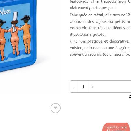
festoù-noz et à l’autodérision 
clairement pas inaperçue !
Ajouter
Fabriquée en
métal
, elle mesure
12
aux
favoris
bonbons, des bijoux ou petits art
couvercle illustré, aux
décors en 
illustration rigolote !
À la fois
pratique et décorative
,
cuisine, un bureau ou une étagère,
souvent un sourire (ou un sacré fou r
quantité de Boîte sucrette en métal
A
❤
Expédition le
Ajouter
jour même