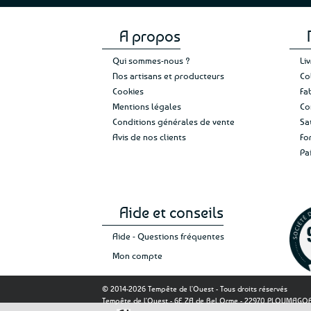
A propos
Qui sommes-nous ?
Li
Nos artisans et producteurs
Co
Cookies
Fa
Mentions légales
Co
Conditions générales de vente
Sa
Avis de nos clients
Fo
Pa
Aide et conseils
Aide - Questions fréquentes
Mon compte
© 2014-2026 Tempête de l'Ouest - Tous droits réservés
Tempête de l'Ouest - 6E ZA de Bel Orme - 22970 PLOUMAG