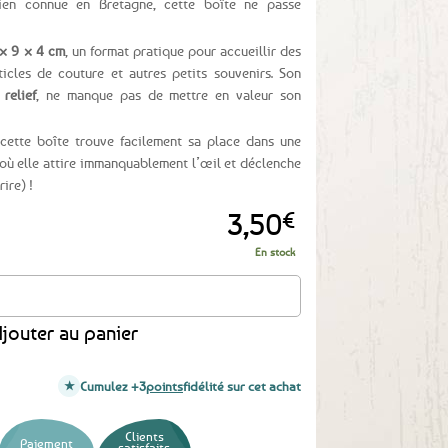
bien connue en Bretagne, cette boîte ne passe
 × 9 × 4 cm
, un format pratique pour accueillir des
icles de couture et autres petits souvenirs. Son
relief
, ne manque pas de mettre en valeur son
 cette boîte trouve facilement sa place dans une
 où elle attire immanquablement l’œil et déclenche
ire) !
3,50
€
En stock
 - Fesses Noz
jouter au panier
Cumulez +3
points
fidélité sur cet achat
Clients
Paiement
satisfaits