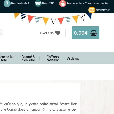
Besoin d’aide ?
Pro / CSE
Se connecter / Créer mon compte
Newsletter
0,00
€
FAVORIS
our de la
Beauté &
Coffrets
Artisans
fête
bien-être
cadeaux
ée qu’iconique, la petite
boîte métal Fesses Noz
ec une bonne dose d’humour. Clin d’œil assumé aux