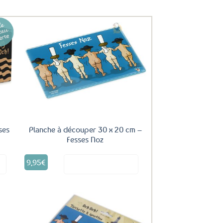
uter
Ajouter
ux
aux
oris
favoris
ses
Planche à découper 30 x 20 cm –
Fesses Noz
9,95
€
it
Voir le produit