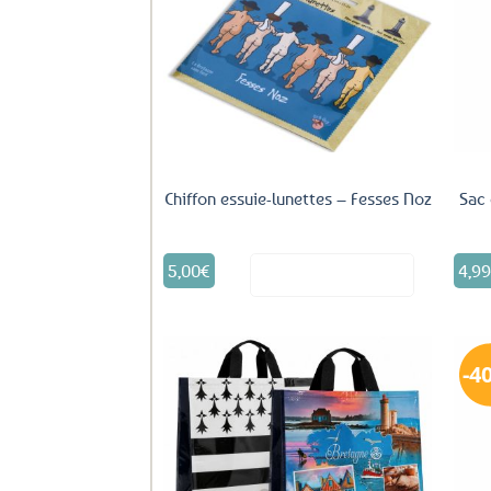
Ajouter
aux
favoris
Chiffon essuie-lunettes – Fesses Noz
Sac 
5,00
€
4,9
Voir le produit
4
Ajouter
aux
favoris