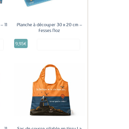
– 11
Planche à découper 30 x 20 cm –
Fesses Noz
9,95
€
it
Voir le produit
Ajouter
aux
favoris
– 11
Sac de course pliable en tissu La