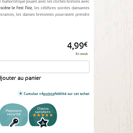
 humoristique jouant avec les clichés bretons avec
 scène le Fest Noz
, les célèbres soirées dansantes
ciation, les danses bretonnes pourraient prendre
4,99
€
En stock
n tissu - Fesses Noz
jouter au panier
Cumulez +4
points
fidélité sur cet achat
Clients
Paiement
satisfaits
sécurisé
★★★★★