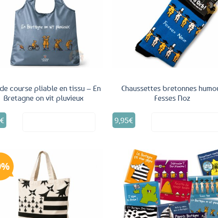
Ajouter
Ajo
aux
a
favoris
fav
de course pliable en tissu – En
Chaussettes bretonnes humo
Bretagne on vit pluvieux
Fesses Noz
Ce
9
€
9,95
€
Voir le produit
Voir le produ
produit
a
plusieurs
variations.
Les
0%
options
peuvent
Ajouter
Ajo
être
aux
a
choisies
favoris
fav
sur