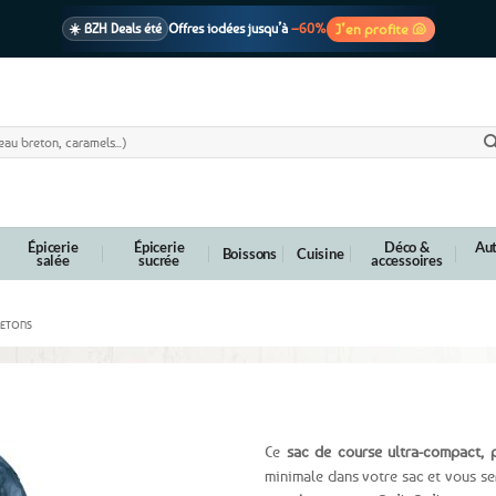
J’en profite 🐚
☀️ BZH Deals été
Offres iodées jusqu’à
–60%
🩷 CADEAU !
1 cadeau offert
dès 39€ d’achats
Voir cond. 🎁
📦 Livraison
En point relais dès
3,95€
seulement
Voir cond. 🚚
Épicerie
Épicerie
Déco &
Aut
Boissons
Cuisine
salée
sucrée
accessoires
RETONS
Fesses Noz
Ce
sac de course ultra-compact, pl
minimale dans votre sac et vous se