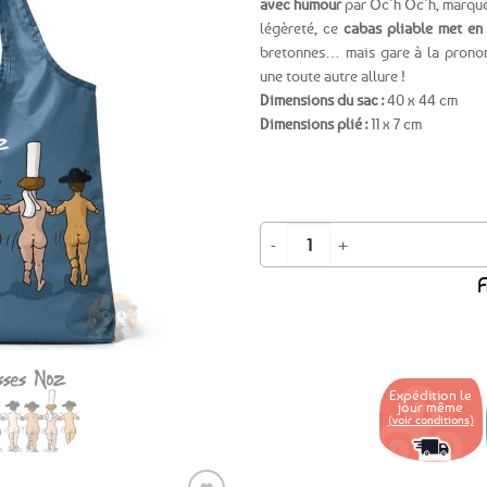
avec humour
par Oc’h Oc’h, marque
légèreté, ce
cabas pliable met en
Ajouter
bretonnes… mais gare à la pronon
aux
une toute autre allure !
favoris
Dimensions du sac :
40 x 44 cm
Dimensions plié :
11 x 7 cm
quantité de Sac de course pliable e
A
Expédition le
jour même
(voir conditions)