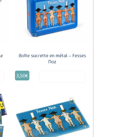
uter
Ajouter
ux
aux
oris
favoris
ur
Boîte sucrette en métal – Fesses
Noz
3,50
€
it
Voir le produit
uter
Ajouter
ux
aux
oris
favoris