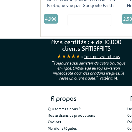
Bretagne vue par Gougoule Earth
Hu
4,99
€
2,5
Voir le produit
Avis certifiés : + de 10.000
clients SATISFAITS
★★★★★
>
Tous nos avis clients
ur. La Bretagne à
“Toujours aussi satisfait de cette boutique
en ligne. Emballage au top Livraison
 moi qui suis si loin
impeccable pour des produits fragiles. Je
e”
Cathy P.
reste un client fidèle.”
Frédéric M.
A propos
Qui sommes-nous ?
Li
Nos artisans et producteurs
Co
Cookies
Fa
Mentions légales
Co