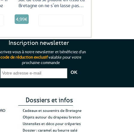
oz
Bretagne on ne s’en lasse pas…
4,99
€
it
Voir le produit
Inscription newsletter
scrivez-vous à notre newsletter et bénéficiez d'un
code de réduction exclusif
valable pour votre
prochaine commande
que je pouvais pas
“C’est agréable et tout aussi rassurant
“
 ;)
de constater qu’il n’y a pas de petite
l’oue
e de mon achat et
commande, mais un client à satisfaire.”
rapid
gez rien”
Jade C.
Guy H.
Vive 
Dossiers et infos
PRO
Cadeaux et souvenirs de Bretagne
Objets autour du drapeau breton
Ustensiles et déco pour crêperies
Dossier : caramel au beurre salé