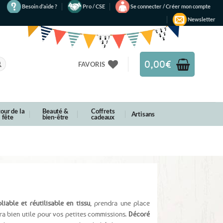
Besoin d’aide ?
Pro / CSE
Se connecter / Créer mon compte
Newsletter
0,00
€
FAVORIS
our de la
Beauté &
Coffrets
Artisans
fête
bien-être
cadeaux
iable et réutilisable en tissu
, prendra une place
ra bien utile pour vos petites commissions.
Décoré