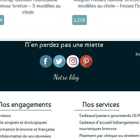
mour breton – 5 modèles au
modèles au choix – Fesses N
choix
Ce
0
€
3,25
€
Voir le produit
Voir le produ
produit
a
plusieurs
variations.
N’en perdez pas une miette
Les
options
In
peuvent
être
“J’ai mis 5 étoiles parce 
“Une boutique que je recommande pour
choisies
en mettre 6
leur sérieux, des bons et beaux produits
Notre blog
Je suis plus que satisfait
sur
et une équipe à l’écoute :-)”
Patricia M.
de ma livraison. Ne chan
la
page
du
produit
Nos engagements
Nos services
vraison
Cadeaux/paniers gourmands CE/
lis soignés et écologiques
Cadeaux d’accueil hébergements
touristiques bretons
brication bretonne et française
Paiement par chèque ou virement
nfidentialité de vos données