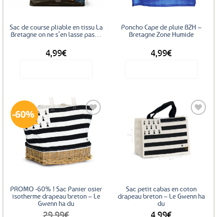
Sac de course pliable en tissu La
Poncho Cape de pluie BZH –
Bretagne on ne s’en lasse pas…
Bretagne Zone Humide
4,99
€
4,99
€
Voir le produit
Voir le produit
60%
Ajouter
Ajouter
aux
aux
favoris
favoris
PROMO -60% ! Sac Panier osier
Sac petit cabas en coton
isotherme drapeau breton – Le
drapeau breton – Le Gwenn ha
Gwenn ha du
du
29,99
€
4,99
€