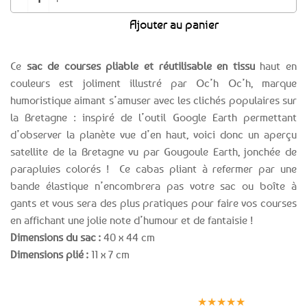
Ajouter au panier
Ce
sac de courses pliable et réutilisable en tissu
haut en
couleurs est joliment illustré par Oc’h Oc’h, marque
humoristique aimant s’amuser avec les clichés populaires sur
la Bretagne : inspiré de l’outil Google Earth permettant
d’observer la planète vue d’en haut, voici donc un aperçu
satellite de la Bretagne vu par Gougoule Earth, jonchée de
parapluies colorés ! Ce cabas pliant à refermer par une
bande élastique n’encombrera pas votre sac ou boîte à
gants et vous sera des plus pratiques pour faire vos courses
en affichant une jolie note d’humour et de fantaisie !
Dimensions du sac :
40 x 44 cm
Dimensions plié :
11 x 7 cm
Expédition le
Clients
Paiement
jour même
satisfaits
sécurisé
★★★★★
(voir conditions)