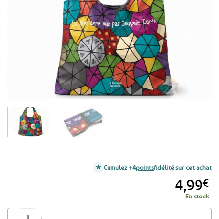
aux
favoris
Cumulez +4
points
fidélité sur cet achat
4,99
€
En stock
quantité de Sac de course pliable en tissu - La Bretagne vue par Gougoul