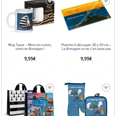
plusieurs
variations.
Les
Ajouter
Ajouter
options
aux
aux
favoris
favoris
peuvent
être
choisies
sur
Mug Tasse – Mets les voiles,
Planche à découper 30 x 20 cm –
la
viens en Bretagne !
La Bretagne on ne s’en lasse pas
page
9,95
€
9,95
€
du
produit
Voir le produit
Voir le produit
Ajouter
Ajouter
aux
aux
favoris
favoris