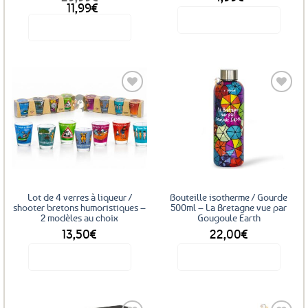
Le
Le
11,99
€
prix
prix
Voir le produit
Voir le produit
initial
actuel
était :
est :
29,99€.
11,99€.
Ajouter
Ajouter
aux
aux
favoris
favoris
Lot de 4 verres à liqueur /
Bouteille isotherme / Gourde
shooter bretons humoristiques –
500ml – La Bretagne vue par
2 modèles au choix
Gougoule Earth
13,50
€
22,00
€
Voir le produit
Voir le produit
Ce
produit
a