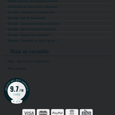
Objets autour du drapeau breton
Ustensiles et déco pour crêperies
Dossier : caramel au beurre salé
Dossier : sel de Guérande
Dossier : accessoires pour crêpière
Dossier : déco marinière attitude
Dossier : Kig ha Farz, kézako ?
Dossier : Sarrasin, un sacré grain !
Aide et conseils
Aide - Questions fréquentes
Mon compte