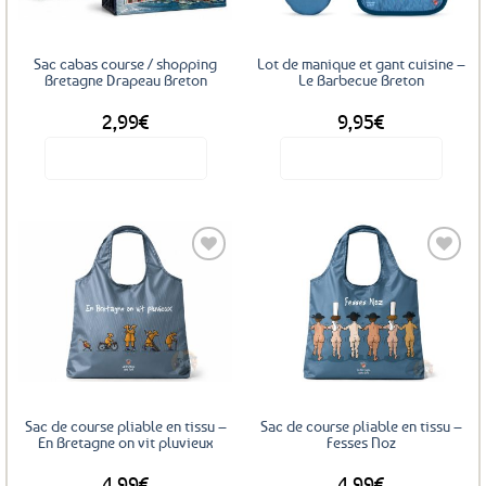
Sac cabas course / shopping
Lot de manique et gant cuisine –
Bretagne Drapeau Breton
Le Barbecue Breton
2,99
€
9,95
€
Voir le produit
Voir le produit
Ajouter
Ajouter
aux
aux
favoris
favoris
Sac de course pliable en tissu –
Sac de course pliable en tissu –
En Bretagne on vit pluvieux
Fesses Noz
4,99
€
4,99
€