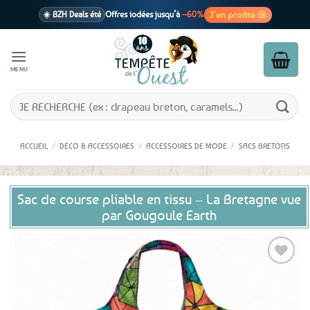
Passer
J’en profite 🐚
☀️ BZH Deals été
Offres iodées jusqu’à
–60%
au
contenu
🩷 CADEAU !
1 cadeau offert
dès 39€ d’achats
Voir cond. 🎁
MENU
📦 Livraison
En point relais dès
3,95€
seulement
Voir cond. 🚚
Recherche
pour :
ACCUEIL
/
DÉCO & ACCESSOIRES
/
ACCESSOIRES DE MODE
/
SACS BRETONS
Sac de course pliable en tissu – La Bretagne vue
par Gougoule Earth
Ajouter